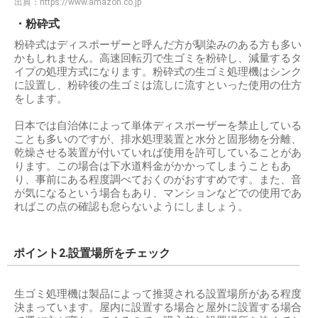
出典：
https://www.amazon.co.jp
・粉砕式
粉砕式はディスポーザーと呼んだ方が馴染みのある方も多い
かもしれません。高速回転刃で生ゴミを粉砕し、減量するタ
イプの処理方式になります。粉砕式の生ゴミ処理機はシンク
に設置し、粉砕後の生ゴミは流しに流すといった使用の仕方
をします。
日本では自治体によって単体ディスポーザーを禁止している
ことも多いのですが、排水処理装置と水分と固形物を分離、
乾燥させる装置が付いていれば使用を許可していることがあ
ります。この場合は下水道料金がかかってしまうこともあ
り、事前にある程度調べておくのがおすすめです。また、音
が気になるという場合もあり、マンションなどでの使用であ
ればこの点の確認も怠らないようにしましょう。
ポイント2.設置場所をチェック
生ゴミ処理機は製品によって推奨される設置場所がある程度
決まっています。屋内に設置する場合と屋外に設置する場合