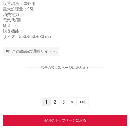
設置場所：屋外用
最大処理量：95L
消費電力：-
電気代/回：-
騒音：-
脱臭機能：-
サイズ：560×560×630 mm
この商品の通販サイトへ
-----------------広告の後に次ページに続きます-----------------
----------------------------------------------------------------
1
2
3
>
>>|
RANK1トップページに戻る