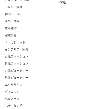
カテゴリ
特集一覧
タレント・有名人
キュレーター一覧
俳優・女優
キーワード一覧
男性アイドル
RANK1[ランク1]｜人気ランキングサ
女性アイドル
イト～国内最大級について
お笑い芸人
運営者
歌手・アーティスト
利用規約
スポーツ選手
プライバシー
モデル
サイトマップ
声優・アニメ・漫画
お問い合せ
YouTuber・配信者
PC版
テレビ・映画
韓国・アジア
海外・世界
生活雑貨
家電製品