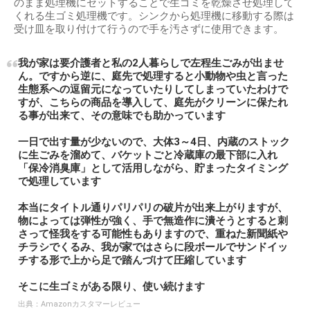
のまま処理機にセットすることで生ゴミを乾燥させ処理して
くれる生ゴミ処理機です。シンクから処理機に移動する際は
受け皿を取り付けて行うので手を汚さずに使用できます。
我が家は要介護者と私の2人暮らしで左程生ごみが出ませ
ん。ですから逆に、庭先で処理すると小動物や虫と言った
生態系への逗留元になっていたりしてしまっていたわけで
すが、こちらの商品を導入して、庭先がクリーンに保たれ
る事が出来て、その意味でも助かっています
一日で出す量が少ないので、大体3～4日、内蔵のストック
に生ごみを溜めて、バケットごと冷蔵庫の最下部に入れ
「保冷消臭庫」として活用しながら、貯まったタイミング
で処理しています
本当にタイトル通りパリパリの破片が出来上がりますが、
物によっては弾性が強く、手で無造作に潰そうとすると刺
さって怪我をする可能性もありますので、重ねた新聞紙や
チラシでくるみ、我が家ではさらに段ボールでサンドイッ
チする形で上から足で踏んづけて圧縮しています
そこに生ゴミがある限り、使い続けます
出典：
Amazonカスタマーレビュー