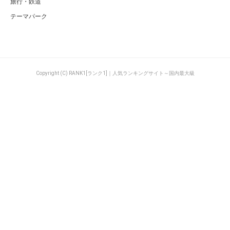
アウトドア
ゲーム
ベビー・キッズ
グルメ
ギフト・プレゼント
地域・社会
生き物・ペット
教育・学校
企業・会社
ニュース
旅行・鉄道
テーマパーク
Copyright (C) RANK1[ランク1]｜人気ランキングサイト～国内最大級