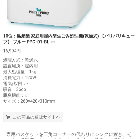
10位：島産業 家庭用屋内型生ごみ処理機(乾燥式) 【パリパリキュー
ブ】 ブルー PPC-01-BL
16,994円
処理方式：乾燥式
設置場所：屋内用
最大処理量：1kg
消費電力：120W
電気代/回：-
騒音：36db
脱臭機能：○
サイズ：260×420×310mm
この商品の通販サイトへ
専用バスケットを三角コーナーの代わりにシンクに置き、そ