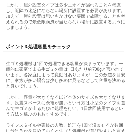
しかし、屋外設置タイプは多少ニオイが漏れることを考慮
し、近隣の迷惑にならない場所に設置する必要があります。
加えて、屋外設置は思いもかけない要因で故障することも考
えられるので最低限雨風が当たらない場所に設置するように
しましょう。
ポイント3.処理容量をチェック
生ゴミ処理機は1回で処理できる容量が決まっています。一
般的に家庭で出る生ゴミの量は1日あたり約700gと言われて
います。各家庭によって変動はありますが、この数値を目安
に、家族が多い場合は少し多めに見るなどして容量を決める
と良いでしょう。
しかし、容量が大きくなるほど本体のサイズも大きくなりま
す。設置スペースに余裕が無いという方は小型のタイプを選
んで生ゴミが出るたびに処理を行い、1日数回使用するとい
う方法を選ぶのもおすすめです。
ライフスタイルや家族の人数、処理を1回で済ませるか数回
に分けるかを決めておくと生ゴミ処理機が選びやすいと言え