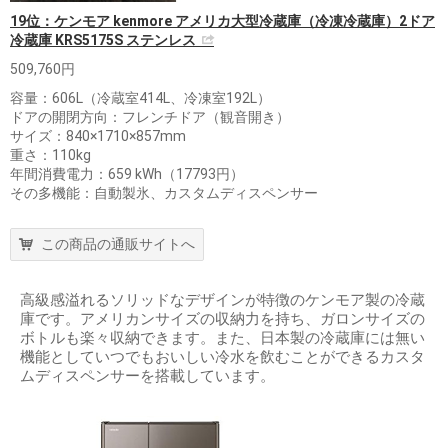
19位：ケンモア kenmore アメリカ大型冷蔵庫（冷凍冷蔵庫）2ドア
冷蔵庫 KRS5175S ステンレス
509,760円
容量：606L（冷蔵室414L、冷凍室192L）
ドアの開閉方向：フレンチドア（観音開き）
サイズ：840×1710×857mm
重さ：110kg
年間消費電力：659 kWh（17793円）
その多機能：自動製氷、カスタムディスペンサー
この商品の通販サイトへ
高級感溢れるソリッドなデザインが特徴のケンモア製の冷蔵
庫です。アメリカンサイズの収納力を持ち、ガロンサイズの
ボトルも楽々収納できます。また、日本製の冷蔵庫には無い
機能としていつでもおいしい冷水を飲むことができるカスタ
ムディスペンサーを搭載しています。