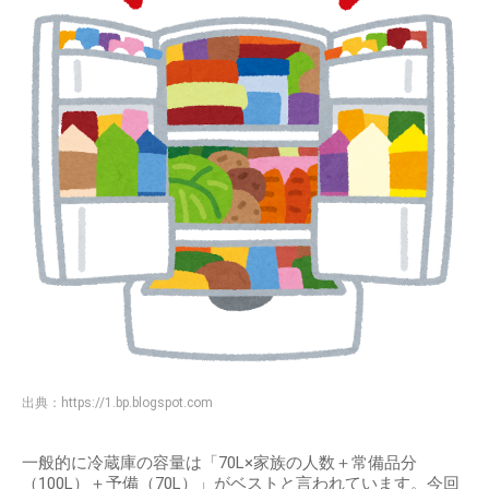
出典：
https://1.bp.blogspot.com
一般的に冷蔵庫の容量は「70L×家族の人数＋常備品分
（100L）＋予備（70L）」がベストと言われています。今回