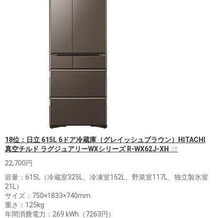
18位：日立 615L 6ドア冷蔵庫（グレイッシュブラウン）HITACHI
真空チルド ラグジュアリーWXシリーズ R-WX62J-XH
22,700円
容量：615L（冷蔵室325L、冷凍室152L、野菜室117L、独立製氷室
21L）
サイズ：750×1833×740mm
重さ：125kg
年間消費電力：269 kWh（7263円）