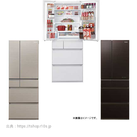
出典：
https://tshop.r10s.jp