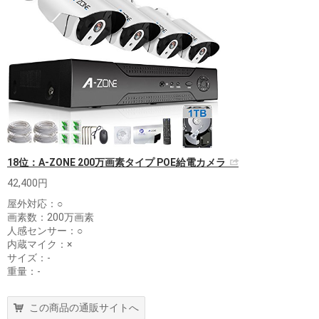
18位：A-ZONE 200万画素タイプ POE給電カメラ
42,400円
屋外対応：○
画素数：200万画素
人感センサー：○
内蔵マイク：×
サイズ：-
重量：-
この商品の通販サイトへ