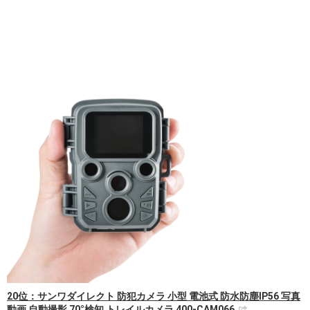
20位：サンワダイレクト 防犯カメラ 小型 電池式 防水防塵IP56 写真
動画 自動撮影 70°検知 トレイルカメラ 400-CAM066