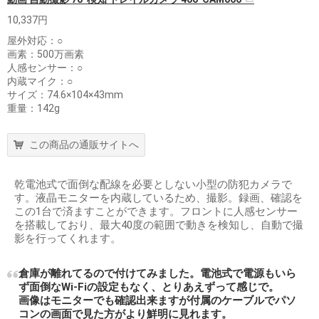
10,337円
屋外対応：○
画素：500万画素
人感センサー：○
内蔵マイク：○
サイズ：74.6×104×43mm
重量：142g
この商品の通販サイトへ
乾電池式で面倒な配線を必要としない小型の防犯カメラで
す。液晶モニターを内蔵しているため、撮影。録画、確認を
この1台で済ますことができます。フロントに人感センサー
を搭載しており、最大40度の範囲で動きを検知し、自動で撮
影を行ってくれます。
倉庫が離れてるので付けてみました。電池式で電源もいら
ず面倒なWi-Fiの設定もなく、とりあえずって感じで。
画像はモニターでも確認出来ますが付属のケーブルでパソ
コンの画面で見た方がより鮮明に見れます。