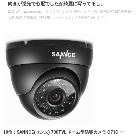
向きが逆光で心配でしたが綺麗に写ってるし。
出典：
Amazon.co.jp： サンワダイレクト 防犯カメラ 小型 電池式 防水防塵IP56
写真 動画 自動撮影 70°検知 トレイルカメラ 400-CAM066: カメラ
19位：SANNCE(センス) 700TVL ドーム型防犯カメラ C71C