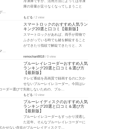
冷凍庫ですが、活用方法によっては冷凍
庫の容量が足りなくなってしまうこと
が…
もどる
/ 2 view
スマートロックのおすすめ人気ラン
キング20選と口コミ【最新版】
スマートロックがあれば、両手が荷物で
ふさがっている時でも鍵を解錠すること
ができたり指紋で解錠できたりと、ス
マ…
remochan8818
/ 0 view
ブルーレイレコーダーおすすめ人気
ランキング20選と口コミ＆選び方
【最新版】
テレビ番組を高画質で録画するのに欠か
せないブルーレイレコーダー。今回はレ
コーダー選びで失敗しないための、ブル…
もどる
/ 0 view
ブルーレイディスクのおすすめ人気
ランキング20選と口コミ＆選び方
【最新版】
ブルーレイレコーダーもすっかり浸透し
た近年。そんなブルーレイレコーダーに
欠かせない存在がブルーレイディスクで…