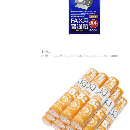
せん。
出典：
https://images-fe.ssl-images-amazon.com