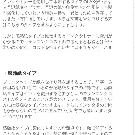
インクやトナーを使用して印刷するタイプのFAXがいわゆ
る普通紙タイプです。普通の紙で印刷するので受信した髪
が劣化しにくいという特徴を持ち、受信した紙を保存して
おきたい方に適しています。大事な文書をやり取りする方
はこちらのタイプを選ぶようにしましょう。
しかし感熱紙タイプと比較するとインクやトナーに費用が
かかるので、ランニングコスト面で考えるとお得とは言い
難いのが難点。コストを抑えたい方には不向きかもしれま
・感熱紙タイプ
プリンタヘッドが紙をなぞり熱を加えることで、印字する
仕組みを採用しているのが感熱紙タイプの特徴です。感熱
紙タイプはインクを使用する必要がないのでランニングコ
ストが抑えられることが最大のメリット。費用を抑えたい
方には最適なタイプといえます。さらにインク交換の手間
もかからないのでFAXに慣れていない方でも扱いやすいタ
イプになります。
感熱紙タイプは劣化しやすいのが難点です。熱で印字する
ことからも分かるように、熱に弱い特性を持っているので