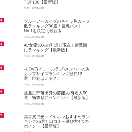
TOP100【最新版】
maru.wanwan
3
ブルーアーカイブのキャラ胸カップ
数ランキング80選！巨乳バスト
No.1を決定【最新版…
maru.wanwan
4
AV女優30人の引退と現在！衝撃順
にランキング【最新版】
maru.wanwan
5
=LOVE(イコールラブ)メンバーの胸
カップサイズランキング歴代12
選！巨乳はいる？…
maru.wanwan
6
被差別部落出身の芸能人/有名人50
選！衝撃順にランキング【最新版】
maru.wanwan
7
高音質で安いイヤホンおすすめラン
キング25選と口コミ～選び方4つの
ポイント【最新版】