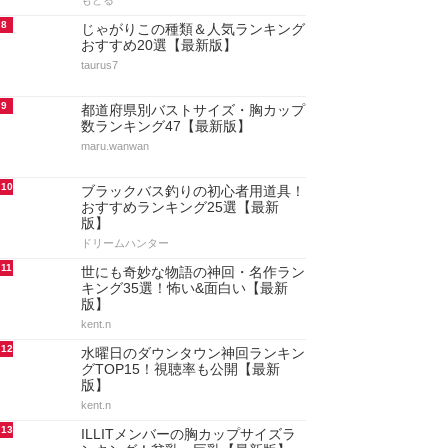
もどる
8
じゃがりこの種類＆人気ランキング
おすすめ20選【最新版】
taurus7
9
都道府県別バストサイズ・胸カップ
数ランキング47【最新版】
maru.wanwan
10
ブラックバス釣りの初心者用道具！
おすすめランキング25選【最新
版】
ドリームハンター
11
世にも奇妙な物語の神回・名作ラン
キング35選！怖い&面白い【最新
版】
kent.n
12
水曜日のダウンタウン神回ランキン
グTOP15！視聴率も公開【最新
版】
kent.n
13
ILLITメンバーの胸カップサイズラ