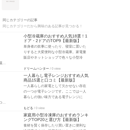
同じカテゴリーの記事
同じカテゴリーだから興味のある記事が見つかる！
小型冷蔵庫のおすすめ人気18選！1
ドア・2ドアのTOP9【最新版】
単身者の炊事に使ったり、寝室に置いた
りすると大変便利な小型冷蔵庫。家電量
販店やネットショップで色々な小型冷
蔵…
ドリームハンター
/ 0 view
一人暮らし電子レンジおすすめ人気
商品15選と口コミ【最新版】
一人暮らしの家電として欠かせない存在
の一つが電子レンジです。ここでは一人
暮らしの強い味方である電子レンジに
つ…
もどる
/ 0 view
家庭用小型冷凍庫のおすすめランキ
ングTOP20と選び方【最新版】
食材を賢く保存したり買い置きに便利な