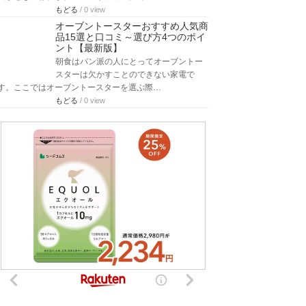
もどる
/ 0 view
オーブントースターおすすめ人気商
品15選と口コミ～選び方4つのポイ
ント【最新版】
朝食はパン派の人にとってオーブントー
スターは欠かすことのできない家電で
す。ここではオーブントースターを選ぶ際…
もどる
/ 0 view