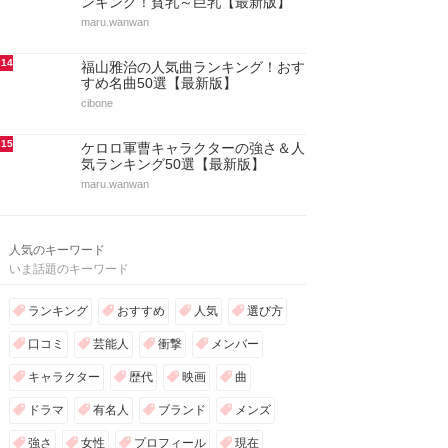
ンキング！貧乳～巨乳【最新版】
maru.wanwan
14
福山雅治の人気曲ランキング！おす
すめ名曲50選【最新版】
cibone
15
ケロロ軍曹キャラクターの強さ＆人
気ランキング50選【最新版】
maru.wanwan
人気のキーワード
いま話題のキーワード
ランキング
おすすめ
人気
選び方
口コミ
芸能人
衝撃
メンバー
キャラクター
歴代
映画
曲
ドラマ
有名人
ブランド
メンズ
強さ
女性
プロフィール
現在