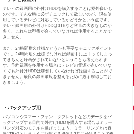
テレビの録画用に外付けHDDを購入することは案外多いも
のです。そんな時に必ずチェックして欲しいのが、現在使
用しているテレビに対応しているかどうかという点です。
テレビ録画用の外付けHDDは3TBなど容量の大きなものが
多く、これらは型番が合っていなければ使用することがで
きません。
また、24時間耐久仕様かどうかも重要なチェックポイント
です。24時間耐久仕様でなければ録画中に止まってしまっ
てきちんと録画がされていないということも考えられま
す。予約録画を多用する場合はテレビの電源が点いていな
くても外付けHDDは稼働していなければ録画することがで
きません。最良の録画環境を整えるために必ず確認してお
きましょう。
・バックアップ用
パソコンやスマートフォン、タブレットなどのデータをバ
ックアップする目的で外付けHDDを購入する場合はミラー
リング対応のモデルを選びましょう。ミラーリングとは容
量1TB×2というように記憶する媒体を2基に分けることで自