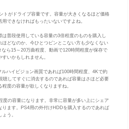
イントがドライブ容量です。容量が大きくなるほど価格
活用できなければもったいないですよね。
際は普段使用している容量の3倍程度のものを購入し
れほどなのか、今ひとつピンとこない方も少なくない
なら15～20万曲程度、動画で120時間程度が保存で
やすいかもしれません。
フルハイビジョン画質であれば100時間程度、4Kで約
を視聴してすぐに消去するのであれば容量はさほど必要
る程度の容量が欲しくなりますね。
B程度の容量になります。非常に容量が多い上にシェア
ります。PS4用の外付けHDDを購入するのであれば
しょう。