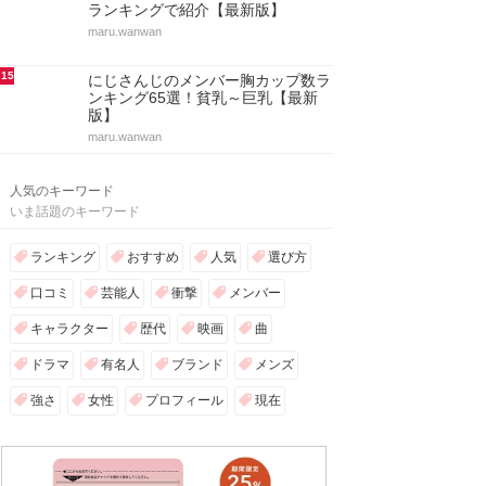
ランキングで紹介【最新版】
maru.wanwan
15
にじさんじのメンバー胸カップ数ラ
ンキング65選！貧乳～巨乳【最新
版】
maru.wanwan
人気のキーワード
いま話題のキーワード
ランキング
おすすめ
人気
選び方
口コミ
芸能人
衝撃
メンバー
キャラクター
歴代
映画
曲
ドラマ
有名人
ブランド
メンズ
強さ
女性
プロフィール
現在