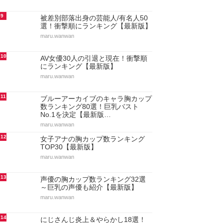
9
被差別部落出身の芸能人/有名人50
選！衝撃順にランキング【最新版】
maru.wanwan
10
AV女優30人の引退と現在！衝撃順
にランキング【最新版】
maru.wanwan
11
ブルーアーカイブのキャラ胸カップ
数ランキング80選！巨乳バスト
No.1を決定【最新版…
maru.wanwan
12
女子アナの胸カップ数ランキング
TOP30【最新版】
maru.wanwan
13
声優の胸カップ数ランキング32選
～巨乳の声優も紹介【最新版】
maru.wanwan
14
にじさんじ炎上＆やらかし18選！