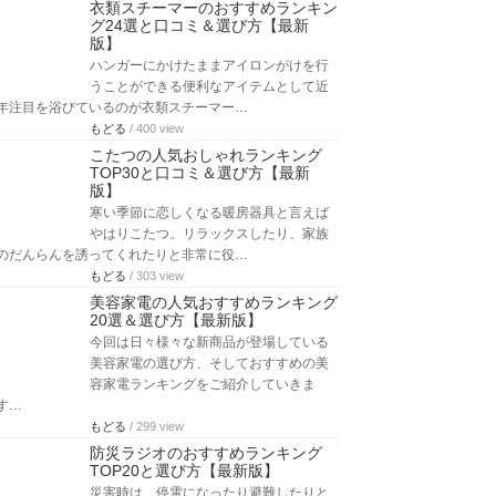
衣類スチーマーのおすすめランキン
グ24選と口コミ＆選び方【最新
版】
ハンガーにかけたままアイロンがけを行
うことができる便利なアイテムとして近
年注目を浴びているのが衣類スチーマー…
もどる
/ 400 view
こたつの人気おしゃれランキング
TOP30と口コミ＆選び方【最新
版】
寒い季節に恋しくなる暖房器具と言えば
やはりこたつ。リラックスしたり、家族
のだんらんを誘ってくれたりと非常に役…
もどる
/ 303 view
美容家電の人気おすすめランキング
20選＆選び方【最新版】
今回は日々様々な新商品が登場している
美容家電の選び方、そしておすすめの美
容家電ランキングをご紹介していきま
す…
もどる
/ 299 view
防災ラジオのおすすめランキング
TOP20と選び方【最新版】
災害時は、停電になったり避難したりと