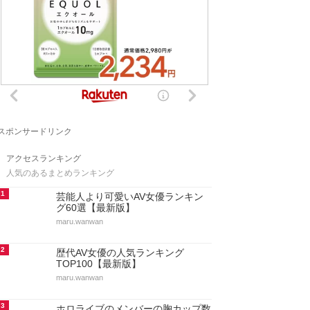
スポンサードリンク
アクセスランキング
人気のあるまとめランキング
1
芸能人より可愛いAV女優ランキン
グ60選【最新版】
maru.wanwan
2
歴代AV女優の人気ランキング
TOP100【最新版】
maru.wanwan
3
ホロライブのメンバーの胸カップ数