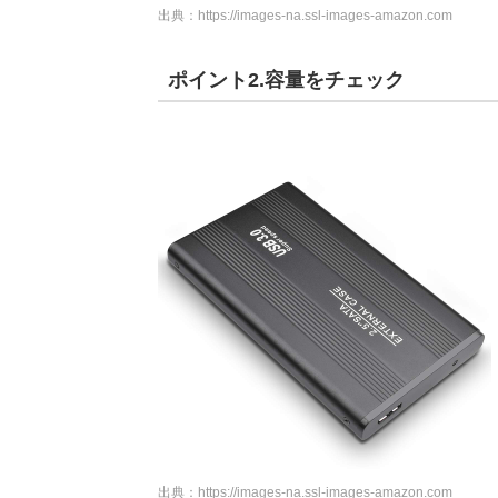
出典：
https://images-na.ssl-images-amazon.com
ポイント2.容量をチェック
出典：
https://images-na.ssl-images-amazon.com