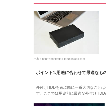
出典：
https://encrypted-tbn0.gstatic.com
ポイント1.用途に合わせて最適なも
外付けHDDを選ぶ際に一番大切なことは
す。ここでは用途別に最適な外付けHD