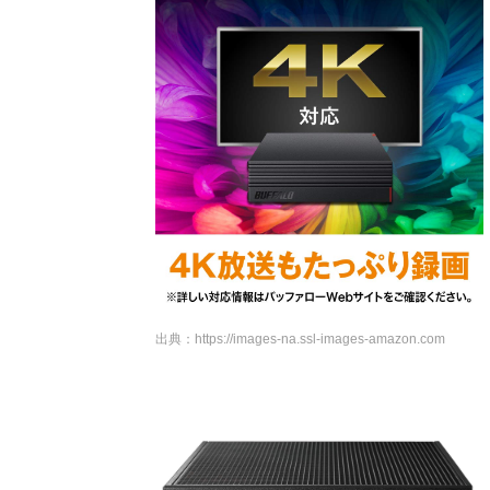
出典：
https://images-na.ssl-images-amazon.com