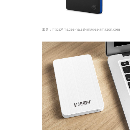
出典：
https://images-na.ssl-images-amazon.com