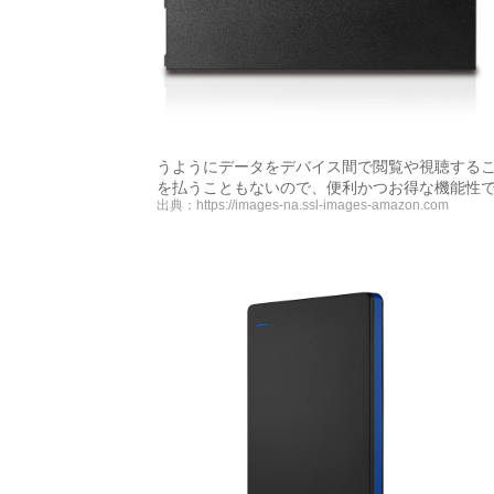
うようにデータをデバイス間で閲覧や視聴する
を払うこともないので、便利かつお得な機能性
出典：
https://images-na.ssl-images-amazon.com