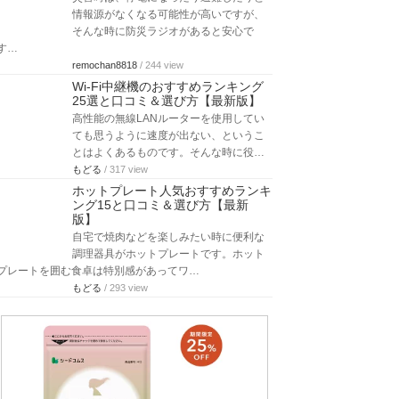
情報源がなくなる可能性が高いですが、
そんな時に防災ラジオがあると安心で
す…
remochan8818
/ 244 view
Wi-Fi中継機のおすすめランキング
25選と口コミ＆選び方【最新版】
高性能の無線LANルーターを使用してい
ても思うように速度が出ない、というこ
とはよくあるものです。そんな時に役…
もどる
/ 317 view
ホットプレート人気おすすめランキ
ング15と口コミ＆選び方【最新
版】
自宅で焼肉などを楽しみたい時に便利な
調理器具がホットプレートです。ホット
プレートを囲む食卓は特別感があってワ…
もどる
/ 293 view