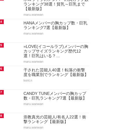
ランキング38選！貧乳～巨乳まで
【最新版】
maru.wanwan
4
HANAメンバーの胸カップ数・巨乳
ランキング7選【最新版】
maru.wanwan
5
=LOVE(イコールラブ)メンバーの胸
カップサイズランキング歴代12
選！巨乳はいる？…
maru.wanwan
6
干された芸能人40選！転落の衝撃
度を職業別でランキング【最新版】
kent.n
7
CANDY TUNEメンバーの胸カップ
数・巨乳ランキング7選【最新版】
maru.wanwan
8
崇教真光の芸能人/有名人22選！衝
撃ランキング【最新版】
maru.wanwan