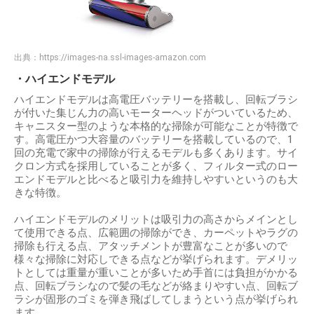
出典：
https://images-na.ssl-images-amazon.com
・ハイエンドモデル
ハイエンドモデルは高電圧バッテリーを搭載し、回転ブラシ
が付いた集じん力の高いモーターヘッドがついているため、
キャニスター型のような本格的な掃除が可能なことが特徴で
す。高電圧かつ大容量のバッテリーを搭載しているので、1
回の充電で家中の掃除が行えるモデルも多くあります。サイ
クロン方式を採用していることが多く、フィルター式のロー
エンドモデルと比べると吸引力を維持しやすいというのも大
きな特徴。
ハイエンドモデルのメリットは吸引力の高さからメインとし
て使用できる点、広範囲の掃除ができ、カーペットやラグの
掃除も行える点、アタッチメントが豊富なことが多いので
様々な掃除に対応しできる点などが挙げられます。デメリッ
トとしては重量が重いことが多いため手首には負担がかかる
点、回転ブラシなので髪の毛などが絡まりやすい点、回転ブ
ラシが固形のゴミを弾き飛ばしてしまうという点が挙げられ
ます。