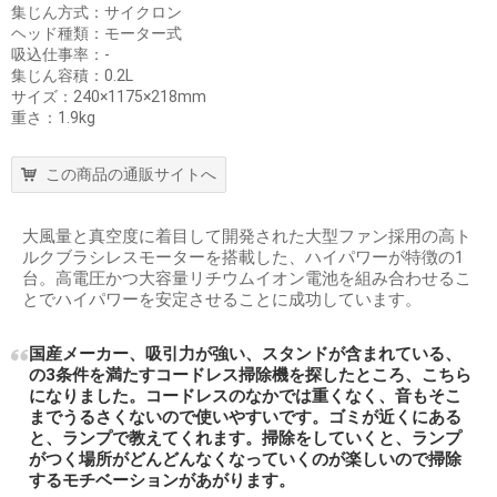
集じん方式：サイクロン
ヘッド種類：モーター式
吸込仕事率：-
集じん容積：0.2L
サイズ：240×1175×218mm
重さ：1.9kg
この商品の通販サイトへ
大風量と真空度に着目して開発された大型ファン採用の高ト
ルクブラシレスモーターを搭載した、ハイパワーが特徴の1
台。高電圧かつ大容量リチウムイオン電池を組み合わせるこ
とでハイパワーを安定させることに成功しています。
国産メーカー、吸引力が強い、スタンドが含まれている、
の3条件を満たすコードレス掃除機を探したところ、こちら
になりました。コードレスのなかでは重くなく、音もそこ
までうるさくないので使いやすいです。ゴミが近くにある
と、ランプで教えてくれます。掃除をしていくと、ランプ
がつく場所がどんどんなくなっていくのが楽しいので掃除
するモチベーションがあがります。