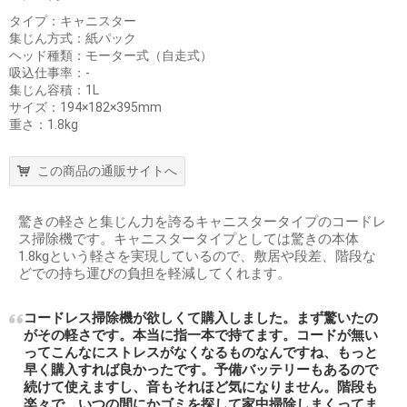
タイプ：キャニスター
集じん方式：紙パック
ヘッド種類：モーター式（自走式）
吸込仕事率：-
集じん容積：1L
サイズ：194×182×395mm
重さ：1.8kg
この商品の通販サイトへ
驚きの軽さと集じん力を誇るキャニスタータイプのコードレ
ス掃除機です。キャニスタータイプとしては驚きの本体
1.8kgという軽さを実現しているので、敷居や段差、階段な
どでの持ち運びの負担を軽減してくれます。
コードレス掃除機が欲しくて購入しました。まず驚いたの
がその軽さです。本当に指一本で持てます。コードが無い
ってこんなにストレスがなくなるものなんですね、もっと
早く購入すれば良かったです。予備バッテリーもあるので
続けて使えますし、音もそれほど気になりません。階段も
楽々で、いつの間にかゴミを探して家中掃除しまくってま