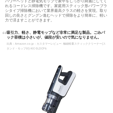
パワーヘッドと静電気モップで家中をしっかり綺麗にしてく
れるコードレス掃除機です。家庭用スティック形パワーブラ
シタイプ掃除機において業界最高クラスの軽さを実現。取り
回しの良さとグングン進むヘッドで掃除をより簡単に、軽い
力で済ますことができます。
吸引力、軽さ、静電モップなど非常に満足な製品。ごみパ
ック容積は小さいが、値段が安いので気になりません。
出典：
Amazon.co.jp：カスタマーレビュー: 極細軽量スティッククリーナー(ス
タンド・モップ付) KIC-SLDCP6