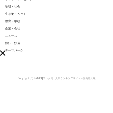
地域・社会
生き物・ペット
教育・学校
企業・会社
ニュース
旅行・鉄道
テーマパーク
Copyright (C) RANK1[ランク1]｜人気ランキングサイト～国内最大級