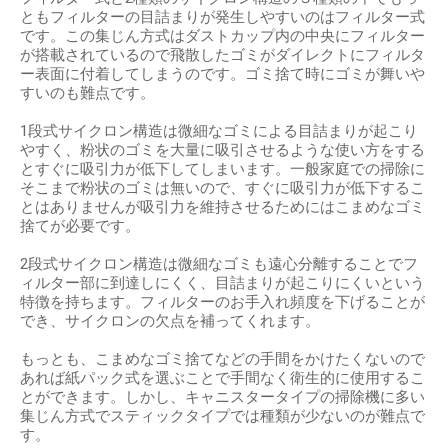
ともフィルターの目詰まりが発生しやすいのはフィルター式
です。この集じん方式はダストカップ内の中央にフィルター
が搭載されているので飛散したゴミがダイレクトにフィルタ
ー表面に付着してしまうのです。ゴミ捨て時にゴミが舞いや
すいのも難点です。
1段式サイクロン構造は微細なゴミによる目詰まりが起こり
やすく、粉状のゴミを大量に吸引させるような使い方をする
とすぐに吸引力が低下してしまいます。一般家庭での掃除に
そこまで粉状のゴミは無いので、すぐに吸引力が低下するこ
とはありませんが吸引力を維持させるためにはこまめなゴミ
捨てが必要です。
2段式サイクロン構造は微細なゴミも遠心分離することでフ
ィルター部に到達しにくく、目詰まりが起こりにくいという
特徴を持ちます。フィルターのお手入れ頻度を下げることが
でき、サイクロンの欠点を補ってくれます。
もっとも、こまめなゴミ捨てなどの手間をかけたくないので
あれば紙パック式を選ぶことで手間なく衛生的に使用するこ
とができます。しかし、キャニスタータイプの掃除機に多い
集じん方式でスティックタイプでは種類が少ないのが難点で
す。