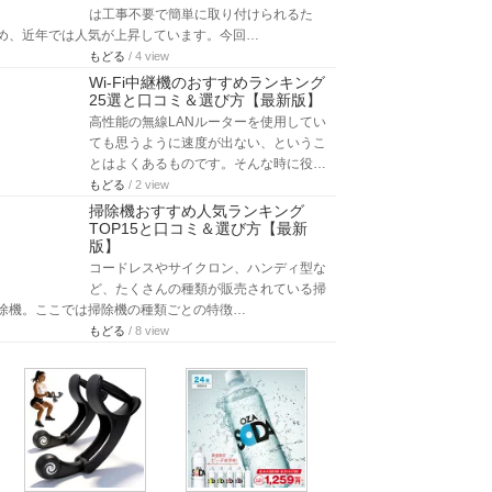
は工事不要で簡単に取り付けられるた
め、近年では人気が上昇しています。今回…
もどる
/ 4 view
Wi-Fi中継機のおすすめランキング
25選と口コミ＆選び方【最新版】
高性能の無線LANルーターを使用してい
ても思うように速度が出ない、というこ
とはよくあるものです。そんな時に役…
もどる
/ 2 view
掃除機おすすめ人気ランキング
TOP15と口コミ＆選び方【最新
版】
コードレスやサイクロン、ハンディ型な
ど、たくさんの種類が販売されている掃
除機。ここでは掃除機の種類ごとの特徴…
もどる
/ 8 view