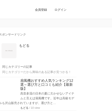
会員登録
ログイン
スポンサードリンク
もどる
同じカテゴリーの記事
同じカテゴリーだから興味のある記事が見つかる！
扇風機おすすめ人気ランキング12
選～選び方と口コミも紹介【最新
版】
高音多湿の日本の夏に欠かせないアイテ
ムと言えば扇風機です。近年は高級モデ
ルも沢山販売されていますが、選び方と…
もどる
/ 10 view