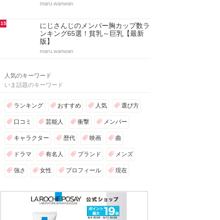
maru.wanwan
15
にじさんじのメンバー胸カップ数ラ
ンキング65選！貧乳～巨乳【最新
版】
maru.wanwan
人気のキーワード
いま話題のキーワード
ランキング
おすすめ
人気
選び方
口コミ
芸能人
衝撃
メンバー
キャラクター
歴代
映画
曲
ドラマ
有名人
ブランド
メンズ
強さ
女性
プロフィール
現在