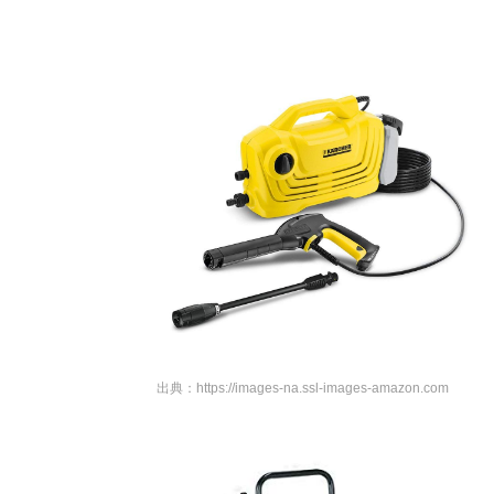
出典：
https://images-na.ssl-images-amazon.com