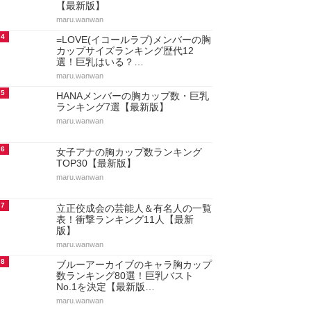
【最新版】
maru.wanwan
4
=LOVE(イコールラブ)メンバーの胸
カップサイズランキング歴代12
選！巨乳はいる？…
maru.wanwan
5
HANAメンバーの胸カップ数・巨乳
ランキング7選【最新版】
maru.wanwan
6
女子アナの胸カップ数ランキング
TOP30【最新版】
maru.wanwan
7
立正佼成会の芸能人＆有名人の一覧
表！衝撃ランキング11人【最新
版】
maru.wanwan
8
ブルーアーカイブのキャラ胸カップ
数ランキング80選！巨乳バスト
No.1を決定【最新版…
maru.wanwan