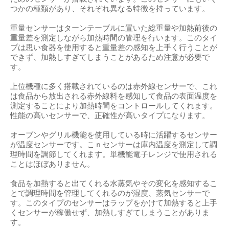
つかの種類があり、それぞれ異なる特徴を持っています。
重量センサーはターンテーブルに置いた総重量や加熱前後の
重量差を測定しながら加熱時間の管理を行います。このタイ
プは思い食器を使用すると重量差の感知を上手く行うことが
できず、加熱しすぎてしまうことがあるため注意が必要で
す。
上位機種に多く搭載されているのは赤外線センサーで、これ
は食品から放出される赤外線料を感知して食品の表面温度を
測定することにより加熱時間をコントロールしてくれます。
性能の高いセンサーで、正確性が高いタイプになります。
オーブンやグリル機能を使用している時に活躍するセンサー
が温度センサーです。こｎセンサーは庫内温度を測定して調
理時間を調節してくれます。単機能電子レンジで使用される
ことはほぼありません。
食品を加熱すると出てくれる水蒸気やその変化を感知するこ
とで調理時間を管理してくれるのが湿度、蒸気センサーで
す。このタイプのセンサーはラップをかけて加熱すると上手
くセンサーが稼働せず、加熱しすぎてしまうことがありま
す。