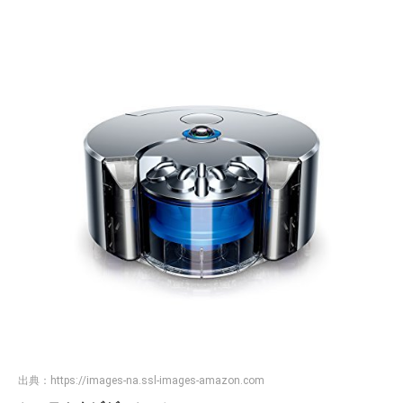
出典：
https://images-na.ssl-images-amazon.com