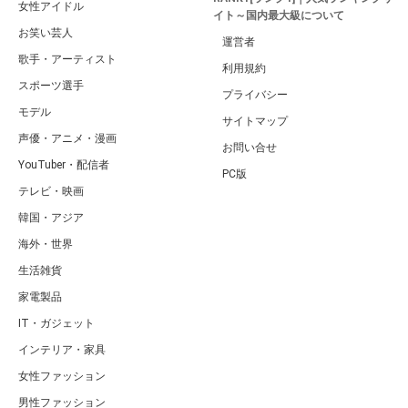
女性アイドル
イト～国内最大級について
お笑い芸人
運営者
歌手・アーティスト
利用規約
スポーツ選手
プライバシー
モデル
サイトマップ
声優・アニメ・漫画
お問い合せ
YouTuber・配信者
PC版
テレビ・映画
韓国・アジア
海外・世界
生活雑貨
家電製品
IT・ガジェット
インテリア・家具
女性ファッション
男性ファッション