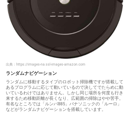
出典：
https://images-na.ssl-images-amazon.com
ランダムナビゲーション
ランダムに移動するタイプのロボット掃除機ですが搭載して
あるプログラムに応じて動いているので決してでたらめに動
いているわけではありません。しかし同じ場所を何度も行き
来するため移動距離が長くなり、広範囲の掃除はやや苦手。
有名なところでは「ルンバ885」パナソニックの「ルーロ」
などがランダムナビゲーションを搭載しています。