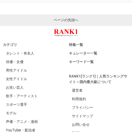
ページの先頭へ
カテゴリ
特集一覧
タレント・有名人
キュレーター一覧
俳優・女優
キーワード一覧
男性アイドル
RANK1[ランク1]｜人気ランキングサ
女性アイドル
イト～国内最大級について
お笑い芸人
運営者
歌手・アーティスト
利用規約
スポーツ選手
プライバシー
モデル
サイトマップ
声優・アニメ・漫画
お問い合せ
YouTuber・配信者