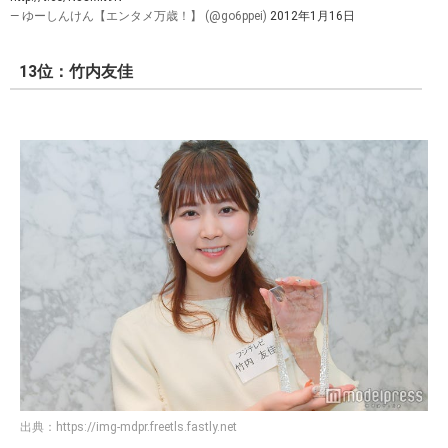
— ゆーしんけん【エンタメ万歳！】 (@go6ppei)
2012年1月16日
13位：竹内友佳
出典：
https://img-mdpr.freetls.fastly.net