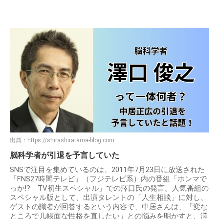
出典：
https://shirashiratama-blog.com
脳科学者が引退を予言していた
SNSで注目を集めているのは、2011年7月23日に放送された
「FNS27時間テレビ」（フジテレビ系）内の番組「ホンマで
っか!? TV初生スペシャル」での澤口氏の発言。人気番組の
スペシャル版として、出演タレントの「人生相談」に対し、
ゲストの識者が回答するという内容で、中居さんは、「変な
ところで几帳面な性格を直したい」との悩みを明かすと、澤