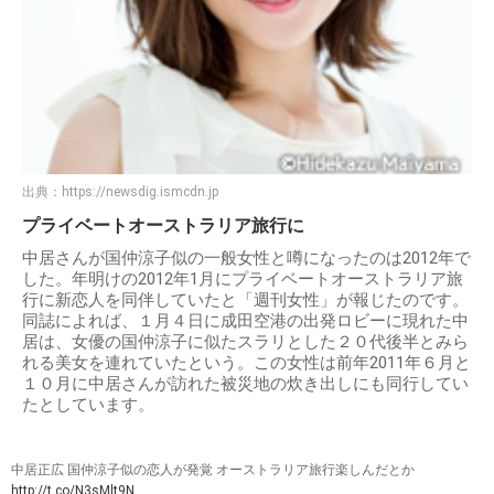
出典：
https://newsdig.ismcdn.jp
プライベートオーストラリア旅行に
中居さんが国仲涼子似の一般女性と噂になったのは2012年で
した。年明けの2012年1月にプライベートオーストラリア旅
行に新恋人を同伴していたと「週刊女性」が報じたのです。
同誌によれば、１月４日に成田空港の出発ロビーに現れた中
居は、女優の国仲涼子に似たスラリとした２０代後半とみら
れる美女を連れていたという。この女性は前年2011年６月と
１０月に中居さんが訪れた被災地の炊き出しにも同行してい
たとしています。
中居正広 国仲涼子似の恋人が発覚 オーストラリア旅行楽しんだとか
http://t.co/N3sMlt9N