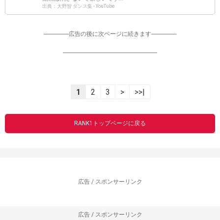
出典：大野智 ダンス集 - YouTube
-----------------広告の後に次ページに続きます-----------------
----------------------------------------------------------------
1
2
3
>
>>|
RANK1トップページに戻る
広告 / スポンサーリンク
広告 / スポンサーリンク