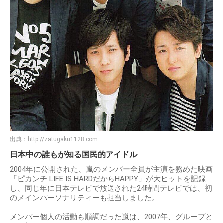
出典：
http://zatugaku1128.com
日本中の誰もが知る国民的アイドル
2004年に公開された、嵐のメンバー全員が主演を務めた映画
「ピカンチ LIFE IS HARDだからHAPPY」が大ヒットを記録
し、同じ年に日本テレビで放送された24時間テレビでは、初
のメインパーソナリティーも担当しました。
メンバー個人の活動も順調だった嵐は、2007年、グループと