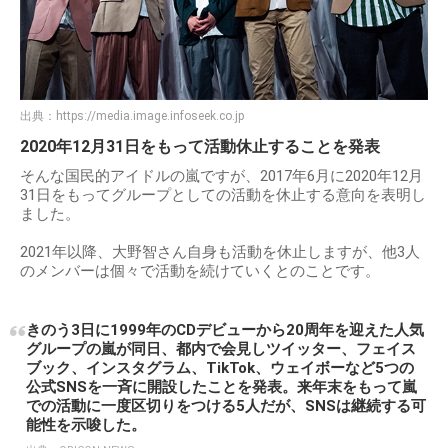
出典：
https://media.image.infoseek.co.jp
2020年12月31日をもって活動休止することを発表
そんな国民的アイドルの嵐ですが、2017年6月に2020年12月
31日をもってグループとしての活動を休止する意向を表明し
ました。
2021年以降、大野智さん自身も活動を休止しますが、他3人
のメンバーは個々で活動を続けていくとのことです。
きのう3日に1999年のCDデビューから20周年を迎えた人気
グループの嵐が同日、都内で会見しツイッター、フェイス
ブック、インスタグラム、TikTok、ウェイボーなど5つの
公式SNSを一斉に開設したことを発表。来年末をもって嵐
での活動に一度区切りをつける5人だが、SNSは継続する可
能性を示唆した。