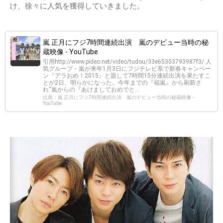
け、徐々に人気を獲得していきました。
嵐 正月にフジ7時間連続出演 嵐のデビュー当時の秘
蔵映像 - YouTube
引用http://www.pideo.net/video/tudou/33e65303793987f3/ 人
気グループ・嵐が来年1月3日にフジテレビ系で新春キャンペー
ン『アラおめ！2015』と題して7時間15分連続出演を果たすこ
とが2日、明らかになった。今年までの『福嵐』から刷新さ
れ“嵐からの『あけましておめでと...
出典：嵐 正月にフジ7時間連続出演 嵐のデビュー当時の秘蔵映像 -
YouTube