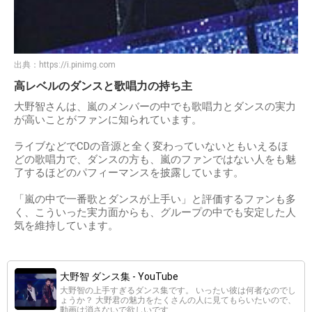
出典：
https://i.pinimg.com
高レベルのダンスと歌唱力の持ち主
大野智さんは、嵐のメンバーの中でも歌唱力とダンスの実力
が高いことがファンに知られています。
ライブなどでCDの音源と全く変わっていないともいえるほ
どの歌唱力で、ダンスの方も、嵐のファンではない人をも魅
了するほどのパフィーマンスを披露しています。
「嵐の中で一番歌とダンスが上手い」と評価するファンも多
く、こういった実力面からも、グループの中でも安定した人
気を維持しています。
大野智 ダンス集 - YouTube
大野智の上手すぎるダンス集です。 いったい彼は何者なのでし
ょうか？ 大野君の魅力をたくさんの人に見てもらいたいので、
動画は消さないで欲しいです...