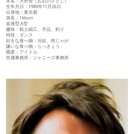
本名：大野智（おおのさとし）
生年月日：1980年11月26日
出身地：東京都
身長：166cm
血液型:A型
趣味：粘土細工、手品、釣り
特技：ダンス
好きな食べ物：冷奴、肉じゃが
嫌いな食べ物：らっきょう
職業：アイドル
所属事務所：ジャニーズ事務所