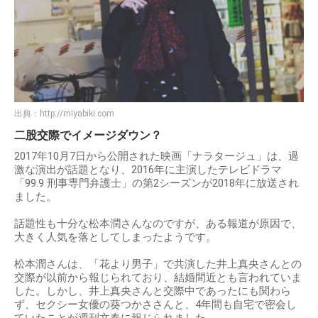
出典：
http://miyabiki.com
二股交際でイメージダウン？
2017年10月7日から公開された映画「ナラタージュ」は、過
激な演出が話題となり、2016年に主演したテレビドラマ
「99.9 刑事専門弁護士」の第2シーズンが2018年に放送され
ました。
話題性も十分な松本潤さんなのですが、ある報道が原因で、
大きく人気を落としてしまったようです。
松本潤さんは、「花より男子」で共演した井上真央さんとの
交際が以前から報じられており、結婚間近とも言われていま
した。しかし、井上真央さんと交際中であったにも関わら
ず、セクシー女優の葵つかささんと、4年間も自宅で密会し