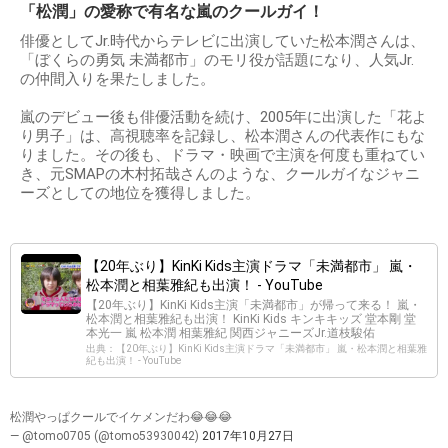
「松潤」の愛称で有名な嵐のクールガイ！
俳優としてJr.時代からテレビに出演していた松本潤さんは、
「ぼくらの勇気 未満都市」のモリ役が話題になり、人気Jr.
の仲間入りを果たしました。
嵐のデビュー後も俳優活動を続け、2005年に出演した「花よ
り男子」は、高視聴率を記録し、松本潤さんの代表作にもな
りました。その後も、ドラマ・映画で主演を何度も重ねてい
き、元SMAPの木村拓哉さんのような、クールガイなジャニ
ーズとしての地位を獲得しました。
【20年ぶり】KinKi Kids主演ドラマ「未満都市」 嵐・
松本潤と相葉雅紀も出演！ - YouTube
【20年ぶり】KinKi Kids主演「未満都市」が帰って来る！ 嵐・
松本潤と相葉雅紀も出演！ KinKi Kids キンキキッズ 堂本剛 堂
本光一 嵐 松本潤 相葉雅紀 関西ジャニーズJr.道枝駿佑
出典：【20年ぶり】KinKi Kids主演ドラマ「未満都市」 嵐・松本潤と相葉雅
紀も出演！ - YouTube
松潤やっぱクールでイケメンだわ😂😂😂
— @tomo0705 (@tomo53930042)
2017年10月27日