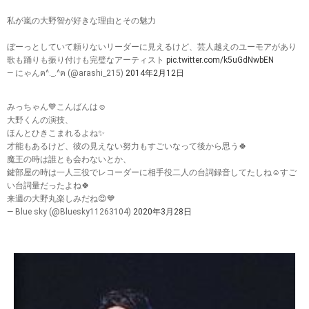
私が嵐の大野智が好きな理由とその魅力
ぼーっとしていて頼りないリーダーに見えるけど、芸人越えのユーモアがあり
歌も踊りも振り付けも完璧なアーティスト
pic.twitter.com/k5uGdNwbEN
— にゃんฅ^._.^ฅ (@arashi_215)
2014年2月12日
みっちゃん💙こんばんは☺️
大野くんの演技、
ほんとひきこまれるよね✨
才能もあるけど、彼の見えない努力もすごいなって後から思う🍀
魔王の時は誰とも会わないとか、
鍵部屋の時は一人三役でレコーダーに相手役二人の台詞録音してたしね☺️すご
い台詞量だったよね🍀
来週の大野丸楽しみだね😍💙
— Blue sky (@Bluesky11263104)
2020年3月28日