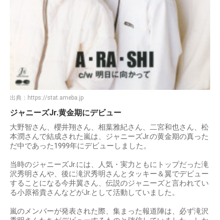
出典：
https://stat.ameba.jp
ジャニーズJr.黄金期にデビュー
大野智さん、櫻井翔さん、相葉雅紀さん、二宮和也さん、松
本潤さんで結成された嵐は、ジャニーズJr.の黄金期の真った
だ中であった1999年にデビューしました。
当時のジャニーズJr.には、人気・実力ともにトップだった滝
沢秀明さんや、後に滝沢秀明さんとタッキー＆翼でデビュー
することになる今井翼さん、伝説のジャニーズと言われてい
る小原裕貴さんなどがJr.として活動していました。
嵐のメンバーが発表された際、集まった報道陣は、必ず滝沢