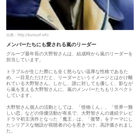
出典：
http://kurisurf.info
メンバーたちにも愛される嵐のリーダー
グループ最年長の大野智さんは、結成時から嵐のリーダーを
担当しています。
トラブルが生じた際にも全く怒らない温厚な性格であるた
め、一目見ただけだと、リーダーというイメージとはかけ離
れている大野智さん。しかし、誰に対しても優しく、影なが
ら嵐を支える大野智さんに、嵐のメンバーたちもリスペクト
しています。
大野智さん個人の活動としては、「怪物くん」、「世界一難
しい恋」などの俳優活動が有名で、大野智さんの連続テレビ
ドラマ初主演作となった「魔王」は、「復讐」をテーマにし
たシリアスな物語が視聴者の心を惹きつけ、高評価されまし
た。