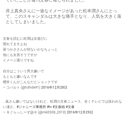
ていたことが週刊文春に報じられました。
井上真央さんに一途なイメージがあった松本潤さんにとっ
て、このスキャンダルは大きな痛手となり、人気を大きく落
としてしまいました。
文春を読むに松潤は女遊びに
慣れてますよね
葵つかささんが切ないかなちょっと
他にも女居そうですが
イメージ通りですね
自分はこういう男大嫌いで
もともと嫌いなんです
櫻井くんがこんなだとショックです
— コバルト (@tohide91)
2016年12月28日
…嵐さん嫌いではないけれど、松潤の文春ニュース、全くテレビでは扱われな
い凄さ。
#ジャニーズ事務所
#tv
#文春砲
#文春
— 📎ぐらっしーず@📎 (@mk0508_2010)
2016年12月29日