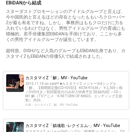
EBiDANから結成
スターダストプロモーションのアイドルグループと言えば、
今や国民的と言えるほどの存在となったももいろクローバー
Zが最も有名ですね。しかし、事務所はももクロだけに力を
入れているわけではなく、男性アイドルグループの育成にも
積極的。若手俳優集団EBiDANを手掛けており、ここから多
くの男性アイドルグループが誕生しています。
超特急、DISH//など人気のグループもEBiDAN出身であり、カ
スタマイZもEBiDANの俳優5人で結成されました。
カスタマイZ「解」MV - YouTube
2015.11.18 on sale!!! ■カスタマイZ メジャー3rdシングル
「解」 【期間限定盤(CD+DVD)】 KICM-91636／ ￥2,300＋税
／DVD付き／初回製造分のみ封入特典予定 [収録内容] ＜CD＞
M1.解（TVアニメ「K RETURN OF KINGS」エンディング主題
歌） 作詞...
出典：カスタマイZ「解」MV - YouTube
カスタマイZ「鎮魂歌 -レクイエム-」MV - YouTube
カスタマイZ メジャー2ndシングル「鎮魂歌 -レクイエム-」 TV