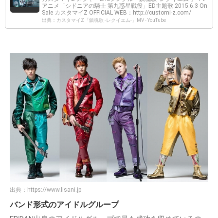
アニメ「シドニアの騎士 第九惑星戦役」ED主題歌 2015.6.3 On
Sale カスタマイZ OFFICIAL WEB：http://customi-z.com/
出典：カスタマイZ「鎮魂歌 -レクイエム-」MV - YouTube
出典：
https://www.lisani.jp
バンド形式のアイドルグループ