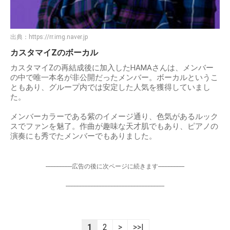
出典：
https://rr.img.naver.jp
カスタマイZのボーカル
カスタマイZの再結成後に加入したHAMAさんは、メンバー
の中で唯一本名が非公開だったメンバー。ボーカルというこ
ともあり、グループ内では安定した人気を獲得していまし
た。
メンバーカラーである紫のイメージ通り、色気があるルック
スでファンを魅了。作曲が趣味な天才肌でもあり、ピアノの
演奏にも秀でたメンバーでもありました。
-----------------広告の後に次ページに続きます-----------------
----------------------------------------------------------------
1
2
>
>>|