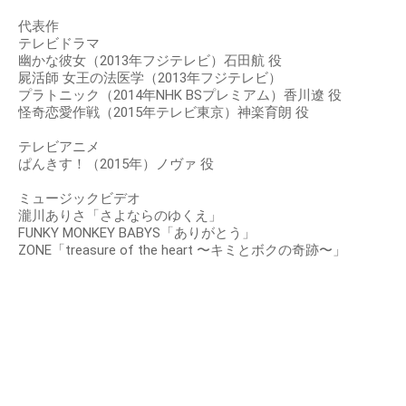
代表作
テレビドラマ
幽かな彼女（2013年フジテレビ）石田航 役
屍活師 女王の法医学（2013年フジテレビ）
プラトニック（2014年NHK BSプレミアム）香川遼 役
怪奇恋愛作戦（2015年テレビ東京）神楽育朗 役
テレビアニメ
ぱんきす！（2015年）ノヴァ 役
ミュージックビデオ
瀧川ありさ「さよならのゆくえ」
FUNKY MONKEY BABYS「ありがとう」
ZONE「treasure of the heart 〜キミとボクの奇跡〜」