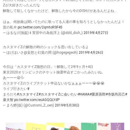
Zが大好きだったんだな
解散して欲しくなかったけど、解散したから今のDISH//があるんだよね…
はぁ、何故曲は聞いてたのに歌ってる人達の事を知ろうとしなかったんだよ！
昔の私💢
pic.twitter.com/2qmtoRSF45
— はるな//(強盗)🍢実習中の為低浮上 (@ddd_dish_)
2019年4月27日
カスタマイZの解散の時のショックを思い出しているよ
— ほげほいさ@妄想と幻覚の間 (@hogegegeoh)
2019年4月26日
今日は「カスタマイZ随想の日」✨解散して2年9ヶ月+4日
東京2020オリンピックのチケット抽選申込すごかったみたいね。
あーーー😫💦
カスタマイZのライブチケット申込ないかなぁぁぁーーー😭😭😭
ライブ行きたい❣️
まろだろ
#カスタマイZ
#カスタマイZに会いたい
#HAMA
#栗原吾郎
#寺坂尚呂己
#
泉大智
pic.twitter.com/esAGQQLYdP
— まろ鰹(仮) (@Customi_Z_oen)
2019年5月30日