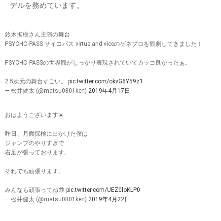
デルを務めています。
鈴木拡樹さん主演の舞台
PSYCHO-PASS サイコパス virtue and viceのゲネプロを観劇してきました！
PSYCHO-PASSの世界観がしっかり表現されていてカッコ良かったぁ。
2.5次元の舞台すごい。
pic.twitter.com/okvG6Y59z1
— 松井健太 (@matsu0801ken)
2019年4月17日
おはようございます☀️
昨日、月面探検に出かけた僕は
ジャンプのやりすぎで
右足が張っております。
それでも頑張ります。
みんなも頑張ってね😎
pic.twitter.com/UEZ0loKLP0
— 松井健太 (@matsu0801ken)
2019年4月22日