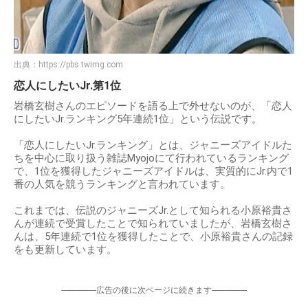
出典：
https://pbs.twimg.com
恋人にしたいJr.第1位
岩橋玄樹さんのエピソードを語る上で外せないのが、「恋人
にしたいJr.ランキング5年連続1位」という伝説です。
「恋人にしたいJr.ランキング」とは、ジャニーズアイドルた
ちを中心に取り扱う雑誌Myojoにて行われているランキング
で、1位を獲得したジャニーズアイドルは、実質的にJr.内で1
番の人気を競うランキングと言われています。
これまでは、伝説のジャニーズJr.として知られる小原裕貴さ
んが連続で受賞したことで知られていましたが、岩橋玄樹さ
んは、5年連続で1位を獲得したことで、小原裕貴さんの記録
をも更新しています。
-----------------広告の後に次ページに続きます-----------------