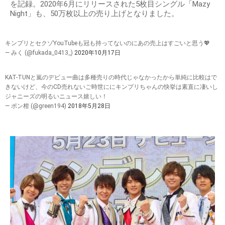
を記録。2020年6月にリリースされた5枚目シングル「Mazy
Night」も、50万枚以上の売り上げとなりました。
キンプリとセクゾYouTubeも冠も持ってないのにあの売上はすごいと思う💖
— みく (@fukada_0413_)
2020年10月17日
KAT-TUNと嵐のデビュー曲は多種売りの時代じゃなかったから単純に比較はで
きないけど、今のCD売れないご時世ににキンプリちゃんの快挙は素直に凄いし
ジャニーズの明るいニュース嬉しい！
— ポン柑 (@green194)
2018年5月28日