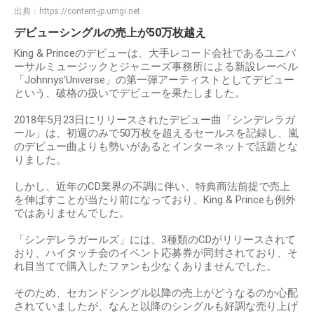
出典：
https://content-jp.umgi.net
デビューシングルの売上が50万枚越え
King & Princeのデビューは、大手レコード会社であるユニバ
ーサルミュージックとジャニーズ事務所による新設レーベル
「Johnnys’Universe」の第一弾アーティストとしてデビュー
という、破格の扱いでデビューを果たしました。
2018年5月23日にリリースされたデビュー曲「シンデレラガ
ール」は、初週のみで50万枚を超えるセールスを記録し、嵐
のデビュー曲よりも勢いがあるとインターネットで話題とな
りました。
しかし、近年のCD業界の不調に伴い、特典商法前提で売上
を伸ばすことが当たり前になっており、King & Princeも例外
ではありませんでした。
「シンデレラガールズ」には、3種類のCDがリリースされて
おり、ハイタッチ会のイベント応募券が同封されており、そ
れ目当てで購入したファンも少なくありませんでした。
そのため、セカンドシングル以降の売上がどうなるのか心配
されていましたが、なんと以降のシングルも好調な売り上げ