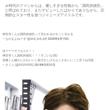
Jr.時代のファンからは、優しすぎる性格から「国民的彼氏」
と呼ばれており、まだデビューしたばかりでありながら、圧
倒的なスター性を放つジャニーズアイドルです。
神宮寺くんが国民的彼氏って言われるのすごく分かる
— なのまよねーず (@dv0_0vb_68)
2020年6月19日
ほ〜〜〜そうなんだ！！
神宮寺くん国民的彼氏！！！すごいな(笑)
岩橋くん確かにかわいいし恥ずかしげもなくかわいいこと言うね🤔笑
— さくら (@55393955)
2018年5月31日