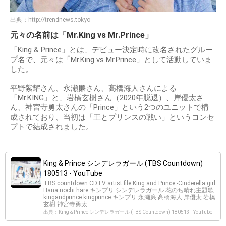
出典：
http://trendnews.tokyo
元々の名前は「Mr.King vs Mr.Prince」
「King & Prince」とは、デビュー決定時に改名されたグルー
プ名で、元々は「Mr.King vs Mr.Prince」として活動していま
した。
平野紫耀さん、永瀬廉さん、髙橋海人さんによる
「Mr.KING」と、岩橋玄樹さん（2020年脱退）、岸優太さ
ん、神宮寺勇太さんの「Prince」という2つのユニットで構
成されており、当初は「王とプリンスの戦い」というコンセ
プトで結成されました。
King & Prince シンデレラガール (TBS Countdown)
180513 - YouTube
TBS countdown CDTV artist file King and Prince -Cinderella girl
Hana nochi hare キンプリ シンデレラガール 花のち晴れ主題歌
kingandprince kingprince キンプリ 永瀬廉 髙橋海人 岸優太 岩橋
玄樹 神宮寺勇太 ...
出典：King & Prince シンデレラガール (TBS Countdown) 180513 - YouTube