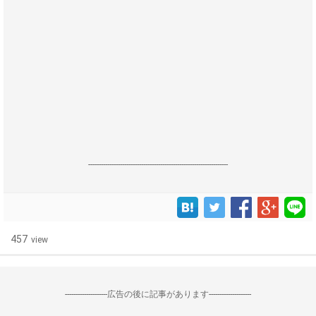
------------------------------------------------------------------
457
view
--------------------広告の後に記事があります--------------------