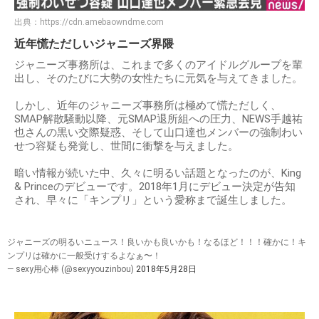
出典：
https://cdn.amebaowndme.com
近年慌ただしいジャニーズ界隈
ジャニーズ事務所は、これまで多くのアイドルグループを輩
出し、そのたびに大勢の女性たちに元気を与えてきました。
しかし、近年のジャニーズ事務所は極めて慌ただしく、
SMAP解散騒動以降、元SMAP退所組への圧力、NEWS手越祐
也さんの黒い交際疑惑、そして山口達也メンバーの強制わい
せつ容疑も発覚し、世間に衝撃を与えました。
暗い情報が続いた中、久々に明るい話題となったのが、King
& Princeのデビューです。2018年1月にデビュー決定が告知
され、早々に「キンプリ」という愛称まで誕生しました。
ジャニーズの明るいニュース！良いかも良いかも！なるほど！！！確かに！キ
ンプリは確かに一般受けするよなぁ〜！
— sexy用心棒 (@sexyyouzinbou)
2018年5月28日