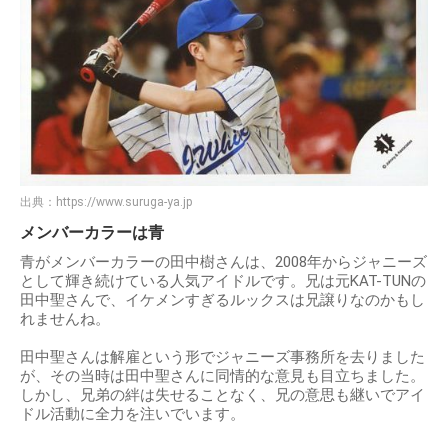
出典：
https://www.suruga-ya.jp
メンバーカラーは青
青がメンバーカラーの田中樹さんは、2008年からジャニーズ
として輝き続けている人気アイドルです。兄は元KAT-TUNの
田中聖さんで、イケメンすぎるルックスは兄譲りなのかもし
れませんね。
田中聖さんは解雇という形でジャニーズ事務所を去りました
が、その当時は田中聖さんに同情的な意見も目立ちました。
しかし、兄弟の絆は失せることなく、兄の意思も継いでアイ
ドル活動に全力を注いでいます。