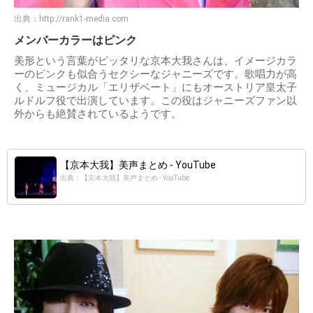
出典：
http://rank1-media.com
メンバーカラーはピンク
美形という言葉がピッタリな京本大我さんは、イメージカラ
ーのピンクも似合うセクシーなジャニーズです。歌唱力が高
く、ミュージカル「エリザベート」にもオーストリア皇太子
ルドルフ役で出演しています。この役はジャニーズファン以
外からも絶賛されているようです。
【京本大我】美声まとめ - YouTube
出典：【京本大我】美声まとめ - YouTube