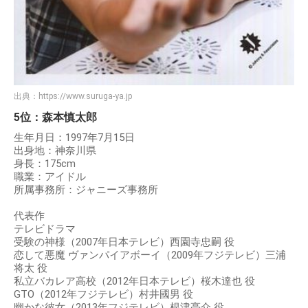
出典：
https://www.suruga-ya.jp
5位：森本慎太郎
生年月日：1997年7月15日
出身地：神奈川県
身長：175cm
職業：アイドル
所属事務所：ジャニーズ事務所
代表作
テレビドラマ
受験の神様（2007年日本テレビ）西園寺忠嗣 役
恋して悪魔 ヴァンパイアボーイ（2009年フジテレビ）三浦
将太 役
私立バカレア高校（2012年日本テレビ）桜木達也 役
GTO（2012年フジテレビ）村井國男 役
幽かな彼女（2013年フジテレビ）根津亮介 役