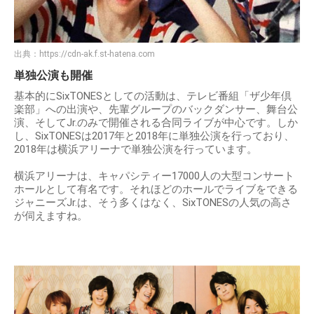
出典：
https://cdn-ak.f.st-hatena.com
単独公演も開催
基本的にSixTONESとしての活動は、テレビ番組「ザ少年倶
楽部」への出演や、先輩グループのバックダンサー、舞台公
演、そしてJr.のみで開催される合同ライブが中心です。しか
し、SixTONESは2017年と2018年に単独公演を行っており、
2018年は横浜アリーナで単独公演を行っています。
横浜アリーナは、キャパシティー17000人の大型コンサート
ホールとして有名です。それほどのホールでライブをできる
ジャニーズJr.は、そう多くはなく、SixTONESの人気の高さ
が伺えますね。