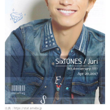
出典：
https://stat.ameba.jp