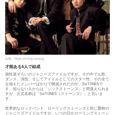
出典：
https://rr.img.naver.jp
才能ある6人で結成
個性派ぞろいのジャニーズアイドルですが、その中でも歌、
ダンス、演技、そしてアイドルとしてのスター性、その全て
を揃えたメンバーばかりで構成されたのが、SixTONESで
す。知らない人からは「シックストーンズ」と間違えられま
すが、正式名称は「SixTONES（ストーンズ）」と言いま
す。
世界的なロックバンド、ローリングストーンズと同じ愛称の
ジャニーズアイドルですが、いつの日かローリングストーン