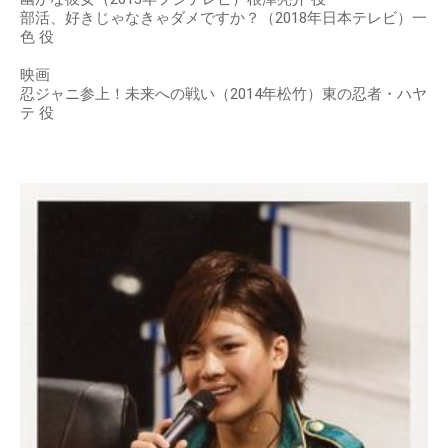
部活、好きじゃなきゃダメですか？（2018年日本テレビ）一
色 役
映画
忍ジャニ参上！未来への戦い（2014年松竹）東の忍者・ハヤ
テ 役