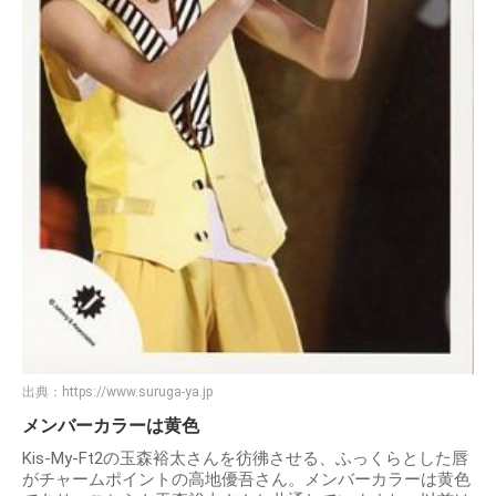
出典：
https://www.suruga-ya.jp
メンバーカラーは黄色
Kis-My-Ft2の玉森裕太さんを彷彿させる、ふっくらとした唇
がチャームポイントの高地優吾さん。メンバーカラーは黄色