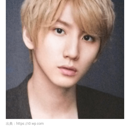
出典：
https://i0.wp.com