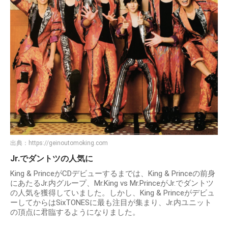
出典：
https://geinoutomoking.com
Jr.でダントツの人気に
King & PrinceがCDデビューするまでは、King & Princeの前身
にあたるJr.内グループ、Mr.King vs Mr.PrinceがJr.でダントツ
の人気を獲得していました。しかし、King & Princeがデビュ
ーしてからはSixTONESに最も注目が集まり、Jr.内ユニット
の頂点に君臨するようになりました。