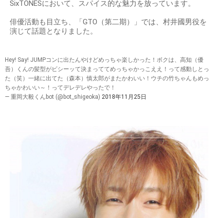
SixTONESにおいて、スパイス的な魅力を放っています。
俳優活動も目立ち、「GTO（第二期）」では、村井國男役を
演じて話題となりました。
Hey! Say! JUMPコンに出たんやけどめっちゃ楽しかった！ボクは、高知（優
吾）くんの髪型がビシーッて決まっててめっちゃかっこええ！って感動しとっ
た（笑）一緒に出てた（森本）慎太郎がまたかわいい！ウチの竹ちゃんもめっ
ちゃかわいい～！ってデレデレやったで！
— 重岡大毅くんbot (@bot_shigeoka)
2018年11月25日