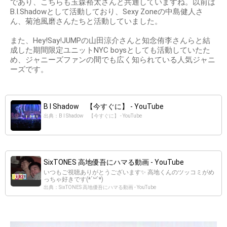
であり、こちらも玉森裕太さんと共通していますね。以前は
B.I.Shadowとして活動しており、Sexy Zoneの中島健人さ
ん、菊池風磨さんたちと活動していました。
また、Hey!Say!JUMPの山田涼介さんと知念侑李さんらと結
成した期間限定ユニットNYC boysとしても活動していたた
め、ジャニーズファンの間でも広く知られている人気ジャニ
ーズです。
B I Shadow 【今すぐに】 - YouTube
出典：B I Shadow 【今すぐに】 - YouTube
SixTONES 高地優吾にハマる動画 - YouTube
いつもご視聴ありがとうございます✨ 高地くんのツッコミがめ
っちゃ好きです(*´꒳`*)
出典：SixTONES 高地優吾にハマる動画 - YouTube