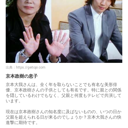
出典：
https://geitopi.com
京本政樹の息子
京本大我さんは、全く年を取らないことでも有名な美形俳
優、京本政樹さんの子供としても有名です。特に親との関係
を隠しているわけでもなく、父親と何度もテレビで共演して
います。
現在は京本政樹さんの知名度に及ばないものの、いつの日か
父親を超えられる日が来るのでしょうか？京本大我さんの快
進撃に期待です。