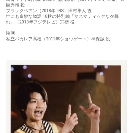
臣秀頼 役
ブラックペアン（2018年TBS）田村隼人 役
世にも奇妙な物語 18秋の特別編「マスマティックな夕暮
れ」（2018年フジテレビ）宗徳 役
映画
私立バカレア高校（2012年ショウゲート）神保誠 役