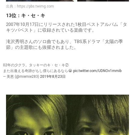
出典：
https://pbs.twimg.com
13位：キ・セ・キ
2007年10月17日にリリースされた1枚目ベストアルバム「タ
キツバベスト」に収録されている楽曲です。
滝沢秀明さんのソロ曲でもあり、TBS系ドラマ「太陽の季
節」の主題歌にも抜擢されました。
02年の少クラ。タッキーのキ・セ・キ②
また出逢える奇跡がもし僕らにあるなら😭
pic.twitter.com/UDNOv1mmib
— 美恵 (@miemie283)
2019年8月23日