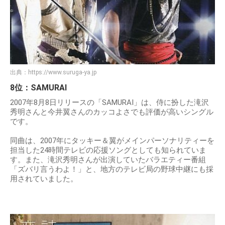
出典：
https://www.suruga-ya.jp
8位：SAMURAI
2007年8月8日リリースの「SAMURAI」は、侍に扮した滝沢
秀明さんと今井翼さんのカッコよさでも評価が高いシングル
です。
同曲は、2007年にタッキー＆翼がメインパーソナリティーを
担当した24時間テレビの応援ソングとしても知られていま
す。また、滝沢秀明さんが出演していたバラエティー番組
「ズバリ言うわよ！」と、地方のテレビ局の野球中継にも採
用されていました。