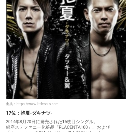
出典：
https://www.littleoslo.com
17位：抱夏-ダキナツ-
2014年8月20日に発売された15枚目シングル。
銀座ステファニー化粧品「PLACENTA100」、および