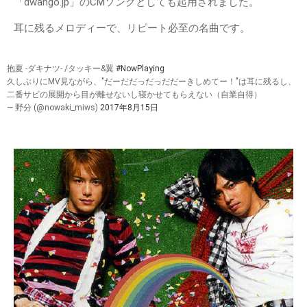
「dwango.jp」のCMソングとしても起用されました。
耳に残るメロディーで、リピート必至の名曲です。
抱夏 -ダキナツ- /タッキー&翼
#NowPlaying
久しぶりにMV見ながら、"だーだだっだっだだーきしめてー！"は耳に残るし、
二番サビの展開から目が離せないし寝かせてもらえない（自業自得）
— 野分 (@nowaki_miws)
2017年8月15日