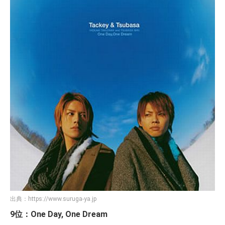
出典：
https://www.suruga-ya.jp
9位：One Day, One Dream