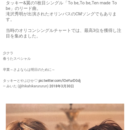
タッキー&翼の1枚目シングル「To be,To be,Ten made To
be」のリード曲。
滝沢秀明が出演されたオリンパスのCMソングでもありま
す。
当時のオリコンシングルチャートでは、最高3位を獲得し注
目を集めました。
少クラ
春うたスペシャル
卒業～さよならは明日のために～
タッキーとやぶひか♡
pic.twitter.com/lOeYurDGdj
— みいた (@hikahikarururun)
2018年3月30日