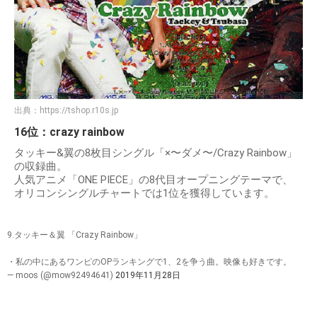
出典：
https://tshop.r10s.jp
16位：crazy rainbow
タッキー&翼の8枚目シングル「×〜ダメ〜/Crazy Rainbow」
の収録曲。
人気アニメ「ONE PIECE」の8代目オープニングテーマで、
オリコンシングルチャートでは1位を獲得しています。
9.タッキー＆翼 「Crazy Rainbow」
・私の中にあるワンピのOPランキングで1、2を争う曲。映像も好きです。
— moos (@mow92494641)
2019年11月28日