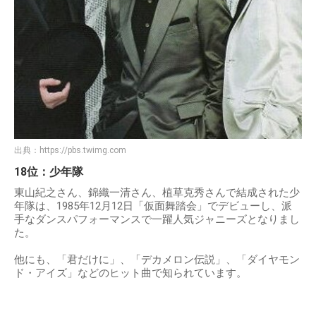
出典：
https://pbs.twimg.com
18位：少年隊
東山紀之さん、錦織一清さん、植草克秀さんで結成された少
年隊は、1985年12月12日「仮面舞踏会」でデビューし、派
手なダンスパフォーマンスで一躍人気ジャニーズとなりまし
た。
他にも、「君だけに」、「デカメロン伝説」、「ダイヤモン
ド・アイズ」などのヒット曲で知られています。