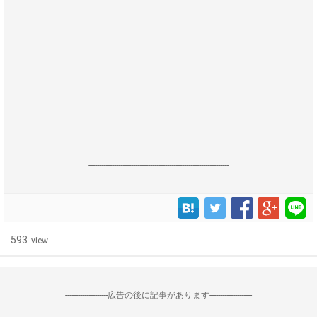
------------------------------------------------------------------
593
view
--------------------広告の後に記事があります--------------------