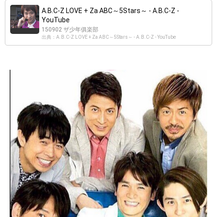
A.B.C-Z LOVE + Za ABC～5Stars～ - A.B.C-Z -
YouTube
150902 ザ少年俱楽部
出典：A.B.C-Z LOVE + Za ABC～5Stars～ - A.B.C-Z - YouTube