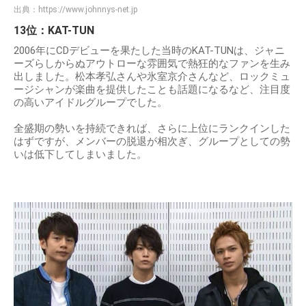
出典：
https://www.johnnys-net.jp
13位：KAT-TUN
2006年にCDデビューを果たした当時のKAT-TUNは、ジャニ
ーズらしからぬアウトローな雰囲気で熱狂的なファンを生み
出しました。松本孝弘さんや氷室京介さんなど、ロックミュ
ージシャンが楽曲を提供したことも話題になるなど、注目度
の高いアイドルグループでした。
全盛期の勢いを持続できれば、さらに上位にランクインした
はずですが、メンバーの脱退が相次ぎ、グループとしての勢
いは低下してしまいました。