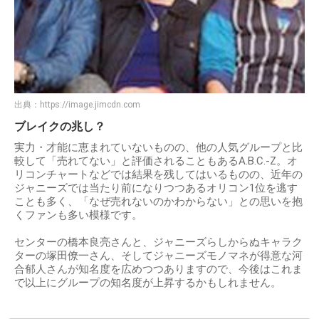
出典：
https://image.jimcdn.com
ブレイクの兆し？
実力・才能に恵まれていないものの、他の人気グループと比
較して「売れてない」と評価されることもあるA.B.C.-Z。オ
リコンチャートなどでは結果を残してはいるものの、近年の
ジャニーズでは当たり前になりつつあるオリコン1位を逃す
ことも多く、「なぜ売れないのかわからない」との思いを抱
くファンも多い模様です。
センターの橋本良亮さんと、ジャニーズらしからぬキャラク
ターの塚田僚一さん、そしてジャニーズモノマネが得意な河
合郁人さんが知名度を広めつつありますので、今後はこれま
で以上にグループの知名度が上昇するかもしれません。