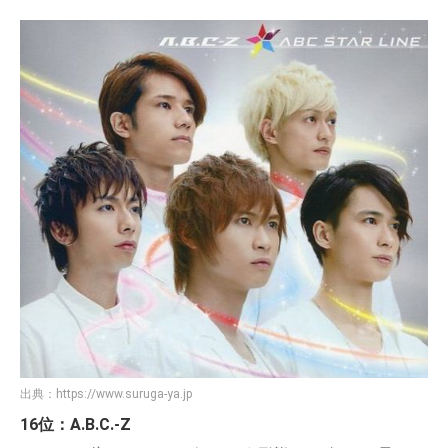
出典：
https://www.suruga-ya.jp
16位：A.B.C.-Z