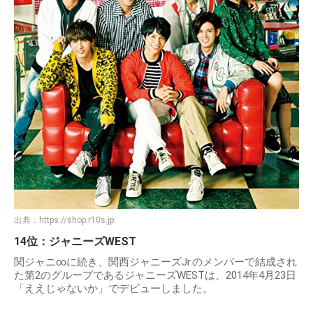
出典：
https://shop.r10s.jp
14位：ジャニーズWEST
関ジャニ∞に続き、関西ジャニーズJr.のメンバーで結成され
た第2のグループであるジャニーズWESTは、2014年4月23日
「ええじゃないか」でデビューしました。