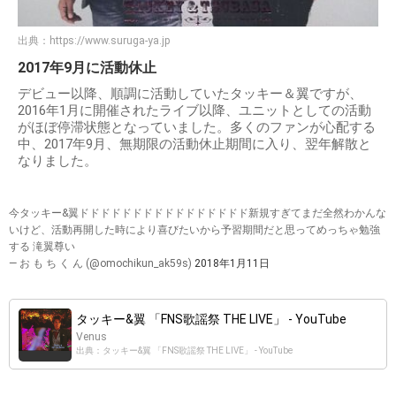
出典：
https://www.suruga-ya.jp
2017年9月に活動休止
デビュー以降、順調に活動していたタッキー＆翼ですが、
2016年1月に開催されたライブ以降、ユニットとしての活動
がほぼ停滞状態となっていました。多くのファンが心配する
中、2017年9月、無期限の活動休止期間に入り、翌年解散と
なりました。
今タッキー&翼ドドドドドドドドドドドドドドドド新規すぎてまだ全然わかんな
いけど、活動再開した時により喜びたいから予習期間だと思ってめっちゃ勉強
する 滝翼尊い
— お も ち く ん (@omochikun_ak59s)
2018年1月11日
タッキー&翼 「FNS歌謡祭 THE LIVE」 - YouTube
Venus
出典：タッキー&翼 「FNS歌謡祭 THE LIVE」 - YouTube