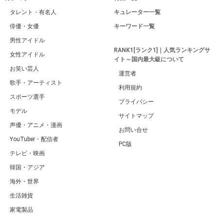
タレント・有名人
キュレーター一覧
俳優・女優
キーワード一覧
男性アイドル
RANK1[ランク1]｜人気ランキングサ
女性アイドル
イト～国内最大級について
お笑い芸人
運営者
歌手・アーティスト
利用規約
スポーツ選手
プライバシー
モデル
サイトマップ
声優・アニメ・漫画
お問い合せ
YouTuber・配信者
PC版
テレビ・映画
韓国・アジア
海外・世界
生活雑貨
家電製品