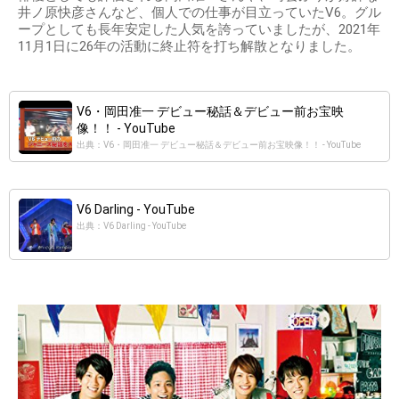
井ノ原快彦さんなど、個人での仕事が目立っていたV6。グル
ープとしても長年安定した人気を誇っていましたが、2021年
11月1日に26年の活動に終止符を打ち解散となりました。
V6・岡田准一 デビュー秘話＆デビュー前お宝映
像！！ - YouTube
出典：V6・岡田准一 デビュー秘話＆デビュー前お宝映像！！ - YouTube
V6 Darling - YouTube
出典：V6 Darling - YouTube