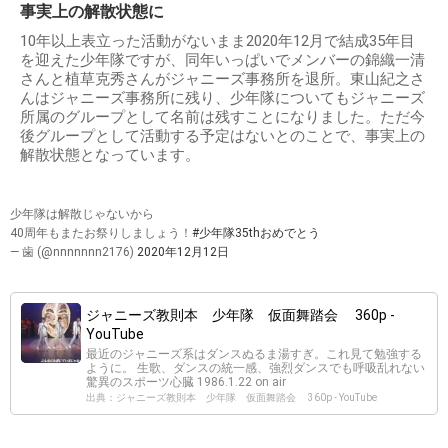
事実上の解散状態に
10年以上表立った活動がないまま2020年12月で結成35年目
を迎えた少年隊ですが、同年いっぱいでメンバーの錦織一清
さんと植草克秀さんがジャニーズ事務所を退所。東山紀之さ
んはジャニーズ事務所に残り、少年隊についてもジャニーズ
所属のグループとして名前は残すことになりました。ただ今
後グループとして活動する予定はないとのことで、事実上の
解散状態となっています。
少年隊は解散じゃないから
40周年もまたお祭りしましょう！
#少年隊35thおめでとう
— 歯 (@nnnnnnn2176)
2020年12月12日
ジャニーズ教則本 少年隊 仮面舞踏会 360p -
YouTube
最近のジャニーズ系はダンスぬるま湯すぎ。これ見て勉強する
ように。 生歌、ダンスの統一感、強烈ダンスでも呼吸乱れない
驚異のスポーツ心臓 1986.1.22 on air
出典：ジャニーズ教則本 少年隊 仮面舞踏会 360p - YouTube