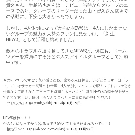
貴久さん、手越祐也さんは、デビュー当時からグループのエ
ースであり、グループのリーダーだった山下智久さん抜きで
の活動に、不安も大きかったでしょう。
しかし、4人体制になってからのNEWSは、4人にしか出せな
いグループの魅力を大勢のファンに見せつけ、「新生
NEWS」として活躍し始めました。
数々のトラブルを通り越してきたNEWSは、現在も、ドーム
ツアーを満員にするほどの人気アイドルグループとして活動
中です。
今のNEWSってすごく良い感じだね。慶ちゃんは舞台、シゲとまっすーはドラ
マ、てごはサッカー関連のお仕事。4人が別なジャンルで頑張ってる。シゲとか
仕事なくて暇！なんて言ってる時期もあったけど、新生NEWSの調子が上がっ
てきてて嬉しい。解散しろなんて言った人に目にもの見せてやれ！
— 🌹おしのび☀ (@osnb_v8kk)
2012年10月19日
NEWSはね！！！
今の4人になってから(なるまで？)がとても惹き込まれるやで…！！
— 桜姫▽AvidLeap (@blopri2525ouki2)
2017年11月23日