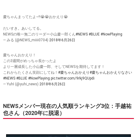
慶ちゃんまってたよ~!!😭😭おかえり😭
だいすき。あいしてる。
NEWSの唯一無二のリーダー小山慶一郎くん
#NEWS
#BLUE
#NowPlaying
— みる (@NEWS_miiii0704)
2018年6月26日
慶ちゃんおかえり！
この3週間がめっちゃ長かったよ
より一層成長した小山慶一郎、そしてNEWSを期待してます！
これからたくさん笑顔にしてね！
#慶ちゃんおかえり
#慶ちゃんおかえりなさい
#NEWS
#BLUE
#NowPlaying
pic.twitter.com/9rkj9QUpdi
— YuhI (@yuhi_news)
2018年6月26日
NEWSメンバー現在の人気順ランキング3位：手越祐
也さん（2020年に脱退）