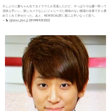
久しぶりに慶ちゃん出てるドラマとか見返したけど、やっぱり小山慶一郎って
演技上手いぃ。推しカメラなしにジャニーズに興味のない職場の先輩ですら褒
めてくれて幸せだった。あと、NEWSICAL聞く度に上手いなって思う。
— 🐤 (@piyo_piyo_j)
2018年9月25日