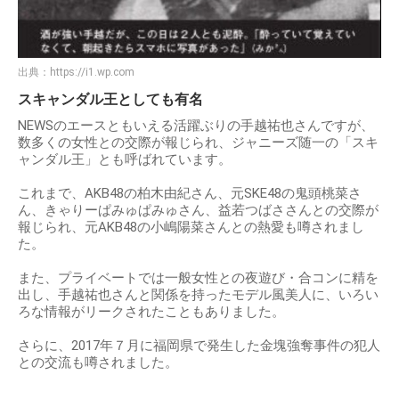
出典：
https://i1.wp.com
スキャンダル王としても有名
NEWSのエースともいえる活躍ぶりの手越祐也さんですが、
数多くの女性との交際が報じられ、ジャニーズ随一の「スキ
ャンダル王」とも呼ばれています。
これまで、AKB48の柏木由紀さん、元SKE48の鬼頭桃菜さ
ん、きゃりーぱみゅぱみゅさん、益若つばささんとの交際が
報じられ、元AKB48の小嶋陽菜さんとの熱愛も噂されまし
た。
また、プライベートでは一般女性との夜遊び・合コンに精を
出し、手越祐也さんと関係を持ったモデル風美人に、いろい
ろな情報がリークされたこともありました。
さらに、2017年７月に福岡県で発生した金塊強奪事件の犯人
との交流も噂されました。