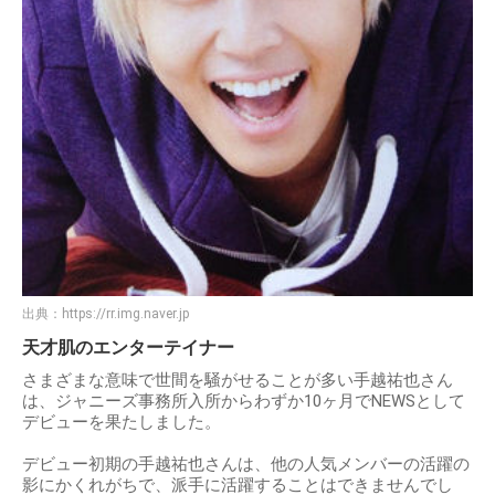
出典：
https://rr.img.naver.jp
天才肌のエンターテイナー
さまざまな意味で世間を騒がせることが多い手越祐也さん
は、ジャニーズ事務所入所からわずか10ヶ月でNEWSとして
デビューを果たしました。
デビュー初期の手越祐也さんは、他の人気メンバーの活躍の
影にかくれがちで、派手に活躍することはできませんでし