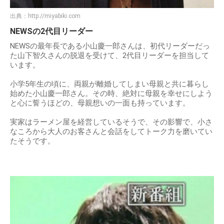
出典：
http://miyabiki.com
NEWSの2代目リーダー
NEWSの最年長である小山慶一郎さんは、初代リーダーだっ
た山下智久さんの脱退を受けて、2代目リーダーを担当して
います。
小学5年生の頃に、両親が離婚してしまい母親と共に暮らし
始めた小山慶一郎さん。その時、絶対に母親を幸せにしよう
と心に誓うほどの、母親想いの一面も持っています。
実家はラーメン屋を経営しているそうで、その影響で、小さ
なころから大人のお客さんと会話をしてトーク力を磨いてい
たそうです。