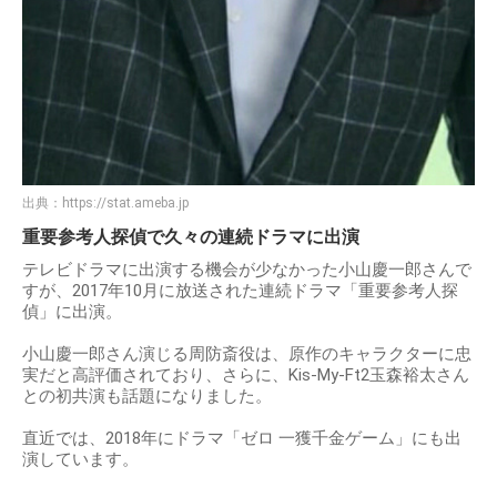
出典：
https://stat.ameba.jp
重要参考人探偵で久々の連続ドラマに出演
テレビドラマに出演する機会が少なかった小山慶一郎さんで
すが、2017年10月に放送された連続ドラマ「重要参考人探
偵」に出演。
小山慶一郎さん演じる周防斎役は、原作のキャラクターに忠
実だと高評価されており、さらに、Kis-My-Ft2玉森裕太さん
との初共演も話題になりました。
直近では、2018年にドラマ「ゼロ 一獲千金ゲーム」にも出
演しています。