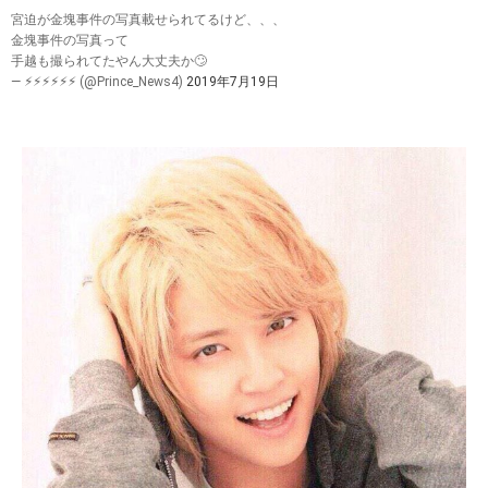
宮迫が金塊事件の写真載せられてるけど、、、
金塊事件の写真って
手越も撮られてたやん大丈夫か🙄
— ⚡︎⚡︎⚡︎⚡︎⚡︎⚡︎ (@Prince_News4)
2019年7月19日