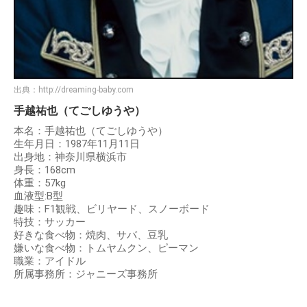
出典：
http://dreaming-baby.com
手越祐也（てごしゆうや）
本名：手越祐也（てごしゆうや）
生年月日：1987年11月11日
出身地：神奈川県横浜市
身長：168cm
体重：57kg
血液型:B型
趣味：F1観戦、ビリヤード、スノーボード
特技：サッカー
好きな食べ物：焼肉、サバ、豆乳
嫌いな食べ物：トムヤムクン、ピーマン
職業：アイドル
所属事務所：ジャニーズ事務所