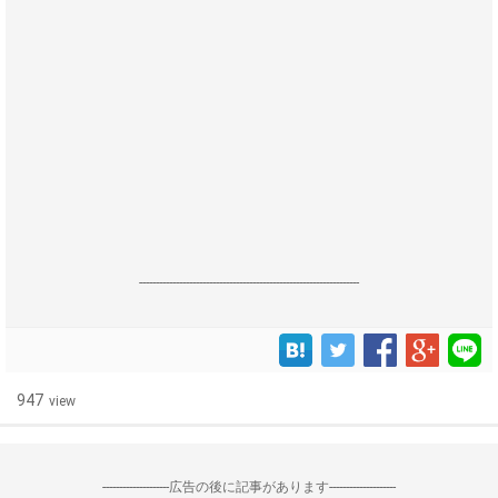
------------------------------------------------------------------
947
view
--------------------広告の後に記事があります--------------------