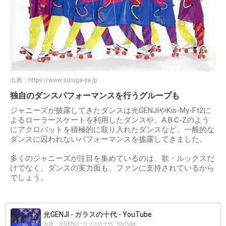
出典：
https://www.suruga-ya.jp
独自のダンスパフォーマンスを行うグループも
ジャニーズが披露してきたダンスは光GENJIやKis-My-Ft2に
よるローラースケートを利用したダンスや、A.B.C-Zのよう
にアクロバットを積極的に取り入れたダンスなど、一般的な
ダンスに囚われないパフォーマンスを披露してきました。
多くのジャニーズが注目を集めているのは、歌・ルックスだ
けでなく、ダンスの実力面も、ファンに支持されているから
でしょう。
光GENJI - ガラスの十代 - YouTube
出典：光GENJI - ガラスの十代 - YouTube