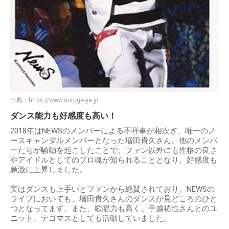
出典：
https://www.suruga-ya.jp
ダンス能力も好感度も高い！
2018年はNEWSのメンバーによる不祥事が相次ぎ、唯一のノ
ースキャンダルメンバーとなった増田貴久さん。他のメンバ
ーたちが騒動を起こしたことで、ファン以外にも性格の良さ
やアイドルとしてのプロ魂が知られることとなり、好感度も
急激に上昇しました。
実はダンスも上手いとファンから絶賛されており、NEWSの
ライブにおいても、増田貴久さんのダンスが見どころのひと
つとなってます。また、歌唱力も高く、手越祐也さんとのユ
ニット、テゴマスとしても活動していました。