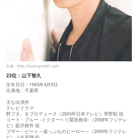
出典：
http://locan-gsmt01.com
23位：山下智久
生年月日：1985年4月9日
出身地：千葉県
主な出演作
テレビドラマ
野ブタ。をプロデュース（2005年日本テレビ）草野彰 役
コード・ブルー -ドクターヘリ緊急救命-（2008年フジテレ
ビ）藍沢耕作 役
ブザー・ビート～崖っぷちのヒーロー～（2009年フジテレ
ビ）上矢直輝 役