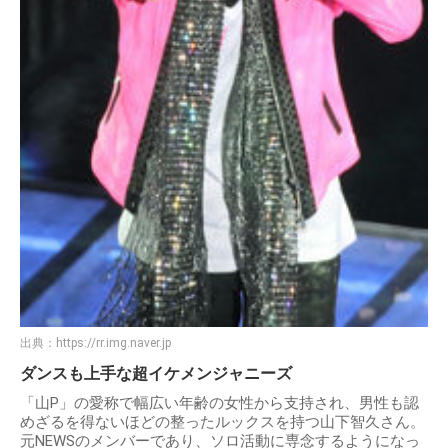
出典：
https://rr.img.naver.jp
ダンスも上手な超イケメンジャニーズ
「山P」の愛称で幅広い年齢の女性から支持され、男性も認
めざるを得ないほどの整ったルックスを持つ山下智久さん。
元NEWSのメンバーであり、ソロ活動に専念するようになっ