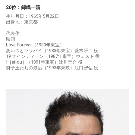
20位：錦織一清
生年月日：1965年5月22日
出身地：東京都
代表作
映画
Love Forever（1983年東宝）
あいつとララバイ（1983年東宝）菱木研二 役
19 ナインティーン（1987年東宝）ウェスト 役
!［ai-ou］（1991年東宝）辻川圭介 役
獅子王たちの最后（1993年東映）江口智弘 役