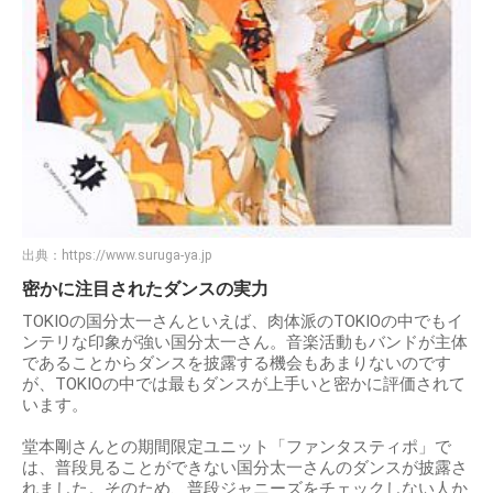
出典：
https://www.suruga-ya.jp
密かに注目されたダンスの実力
TOKIOの国分太一さんといえば、肉体派のTOKIOの中でもイ
ンテリな印象が強い国分太一さん。音楽活動もバンドが主体
であることからダンスを披露する機会もあまりないのです
が、TOKIOの中では最もダンスが上手いと密かに評価されて
います。
堂本剛さんとの期間限定ユニット「ファンタスティポ」で
は、普段見ることができない国分太一さんのダンスが披露さ
れました。そのため、普段ジャニーズをチェックしない人か