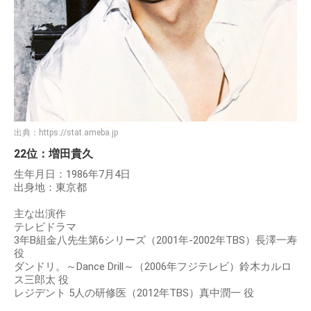
出典：
https://stat.ameba.jp
22位：増田貴久
生年月日：1986年7月4日
出身地：東京都
主な出演作
テレビドラマ
3年B組金八先生第6シリーズ（2001年-2002年TBS）長澤一寿
役
ダンドリ。～Dance Drill～（2006年フジテレビ）鈴木カルロ
ス三郎太 役
レジデント 5人の研修医（2012年TBS）真中潤一 役