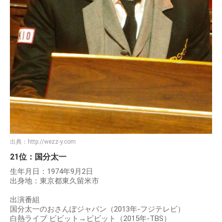
出典：
http://wezz-y.com
21位：国分太一
生年月日：1974年9月2日
出身地：東京都東久留米市
出演番組
国分太一のおさんぽジャパン（2013年-フジテレビ）
白熱ライブ ビビット→ビビット（2015年-TBS）