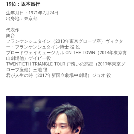
19位：坂本昌行
生年月日：1971年7月24日
出身地：東京都
代表作
舞台
フランケンシュタイン（2013年東京グローブ座）ヴィクタ
ー・フランケンシュタイン博士 役 役
ブロードウェイミュージカル ON THE TOWN（2014年東京青
山劇場他）ゲイビー役
TWENTIETH TRIANGLE TOUR 戸惑いの惑星（2017年東京グ
ローブ座他）三池 役
君が人生の時（2017年新国立劇場中劇場）ジョオ 役