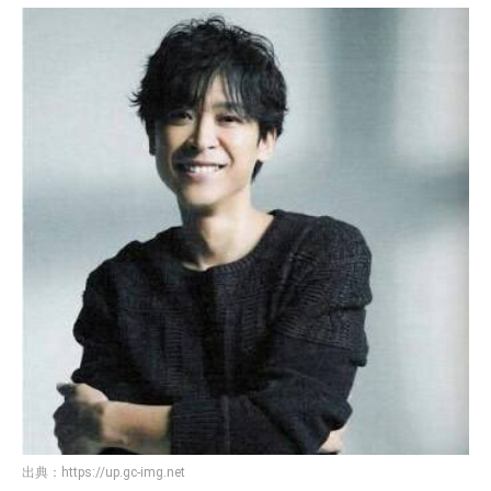
出典：
https://up.gc-img.net