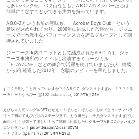
も多いバック転、バク宙なども、A.B.C-Zのメンバーたちは
簡単にこなすことができる実力を持っています。
A.B.C-Zという名前の意味も、「Acrobat Boys Club」という
意味が込められており、2008年に結成した段階から、ジャニ
ーズで一番派手なパフォーマンス力を誇るグループとして期
待されていました。
ジャニーズJr.内ユニットとして結成されたA.B.C-Zは、ジャ
ニーズ事務所のアイドルも出演するミュージカル
「PLAYZONE」などの舞台で活躍を続けていましたが、結成
から6年経過した2012年、念願のデビューを果たしました。
すごく自明なこと言っていいすか？？A.B.C-Z…ダンスうますぎね…？？？？る
— 石油王ふなっぴー (@102_5stars_abcz)
2017年6月24日
えびちゃん初シングルGETだぜえ！！ほんとにほんとにおめでとう✨サマパラ
行って初めてえびだけのステージ見て、もう虜だよ、全員ダンスうますぎだし
面白いし！頑張ってほしい！って純粋に応援したいグループA.B.C-Z☆またえび
コン行きたい！
pic.twitter.com/ZiueznSXVM
— ナツミン (@a_na_93)
2015年9月29日