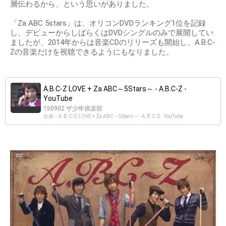
層伝わるから、という思いがありました。
「Za ABC 5stars」は、オリコンDVDランキング1位を記録
し、デビューからしばらくはDVDシングルのみで展開してい
ましたが、2014年からは音楽CDのリリーズも開始し、A.B.C-
Zの音楽だけを視聴できるようにもなりました。
A.B.C-Z LOVE + Za ABC～5Stars～ - A.B.C-Z -
YouTube
150902 ザ少年俱楽部
出典：A.B.C-Z LOVE + Za ABC～5Stars～ - A.B.C-Z - YouTube