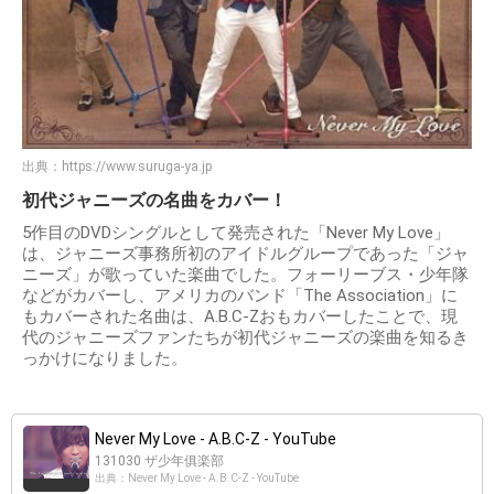
出典：
https://www.suruga-ya.jp
初代ジャニーズの名曲をカバー！
5作目のDVDシングルとして発売された「Never My Love」
は、ジャニーズ事務所初のアイドルグループであった「ジャ
ニーズ」が歌っていた楽曲でした。フォーリーブス・少年隊
などがカバーし、アメリカのバンド「The Association」に
もカバーされた名曲は、A.B.C-Zおもカバーしたことで、現
代のジャニーズファンたちが初代ジャニーズの楽曲を知るき
っかけになりました。
Never My Love - A.B.C-Z - YouTube
131030 ザ少年俱楽部
出典：Never My Love - A.B.C-Z - YouTube