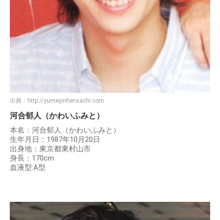
出典：
http://yumeijinhensachi.com
河合郁人（かわいふみと）
本名：河合郁人（かわいふみと）
生年月日：1987年10月20日
出身地：東京都東村山市
身長：170cm
血液型:A型