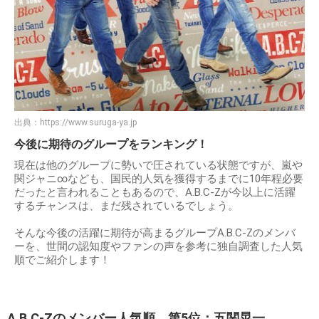
出典：
https://www.suruga-ya.jp
今後に期待のグループをランキング！
現在は他のグループに勢いで圧されている状態ですが、嵐や
関ジャニ∞なども、国民的人気を獲得するまでに10年程必要
だったと言われることもあるので、A.B.C-Zが今以上に活躍
するチャンスは、まだ残されているでしょう。
そんな今後の活躍に期待が高まるグループA.B.C-Zのメンバ
ーを、世間の認知度やファンの声を参考に独自調査した人気
順でご紹介します！
A.B.C-Zのメンバー人気順 第5位：五関晃一