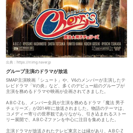
出典：
https://rr.img.naver.jp
グループ主演のドラマが放送
SMAP主演映画「シュート」や、V6のメンバーが主演したテ
レビドラマ「Vの炎」など、多くのデビュー組のグループが
主演を務めるドラマや映画が企画されてきました。
A.B.C-Zも、メンバー全員が主演を務めるドラマ「魔法 男子
チェリーズ」が2014年に放送されました。物語のテーマは、
コメディー寄りの世界観でありながら、引き込まれるストー
リー展開で、A.B.C-Zファンを中心に注目を集めました。
主演ドラマが放送されたテレビ東京とは縁があり、A.B.C-Z