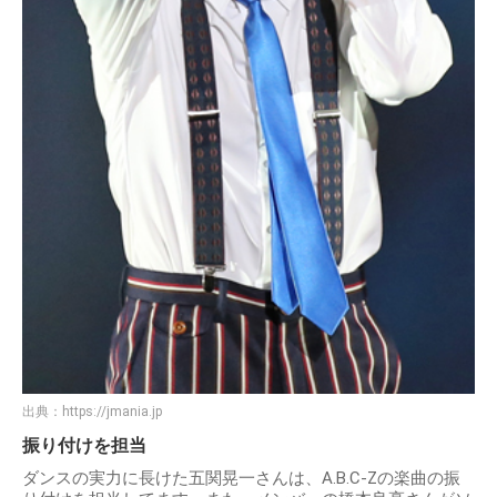
出典：
https://jmania.jp
振り付けを担当
ダンスの実力に長けた五関晃一さんは、A.B.C-Zの楽曲の振