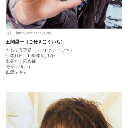
出典：
http://ilovejohnnys.org
五関晃一（ごせきこういち）
本名：五関晃一（ごせきこういち）
生年月日：1985年6月17日
出身地：東京都
身長：165cm
血液型:A型