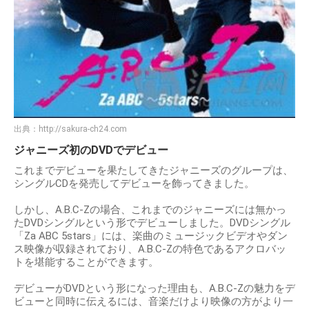
出典：
http://sakura-ch24.com
ジャニーズ初のDVDでデビュー
これまでデビューを果たしてきたジャニーズのグループは、
シングルCDを発売してデビューを飾ってきました。
しかし、A.B.C-Zの場合、これまでのジャニーズには無かっ
たDVDシングルという形でデビューしました。DVDシングル
「Za ABC 5stars」には、楽曲のミュージックビデオやダン
ス映像が収録されており、A.B.C-Zの特色であるアクロバッ
トを堪能することができます。
デビューがDVDという形になった理由も、A.B.C-Zの魅力をデ
ビューと同時に伝えるには、音楽だけより映像の方がより一