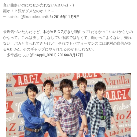
良い曲多いのになぜか売れないA.B.C-Z( ˙-˙ )
顔か！？顔がダメなのか！？←
— Luchika (@kusodebuaniki6)
2016年11月9日
最近気づいたんだけど、私がA.B.C-Z好きな理由って｢ださかっこいい｣からなの
かなって。これは決してけなしている訳ではなくて、顔かっこよくない、売れ
ない、バカと言われてきたけど、それでもパフォーマンスには絶対の自信があ
るA.B.C-Z。そのギャップにやられてるのかもしれない。
— 多幸感なっぷ (@nAppU_0201)
2016年8月17日