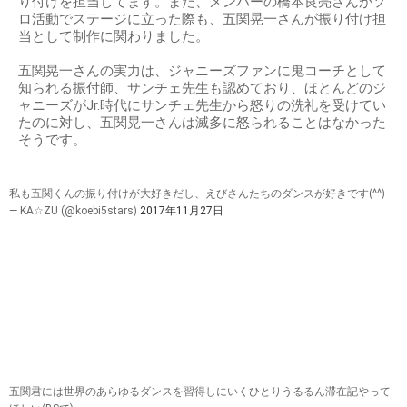
り付けを担当してます。また、メンバーの橋本良亮さんがソ
ロ活動でステージに立った際も、五関晃一さんが振り付け担
当として制作に関わりました。
五関晃一さんの実力は、ジャニーズファンに鬼コーチとして
知られる振付師、サンチェ先生も認めており、ほとんどのジ
ャニーズがJr.時代にサンチェ先生から怒りの洗礼を受けてい
たのに対し、五関晃一さんは滅多に怒られることはなかった
そうです。
私も五関くんの振り付けが大好きだし、えびさんたちのダンスが好きです(^^)
— KA☆ZU (@koebi5stars)
2017年11月27日
五関君には世界のあらゆるダンスを習得しにいくひとりうるるん滞在記やって