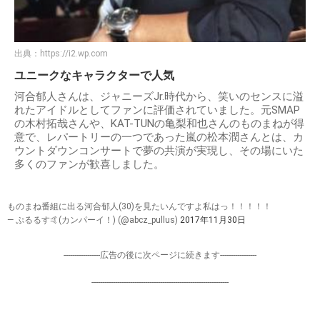
出典：
https://i2.wp.com
ユニークなキャラクターで人気
河合郁人さんは、ジャニーズJr.時代から、笑いのセンスに溢
れたアイドルとしてファンに評価されていました。元SMAP
の木村拓哉さんや、KAT-TUNの亀梨和也さんのものまねが得
意で、レパートリーの一つであった嵐の松本潤さんとは、カ
ウントダウンコンサートで夢の共演が実現し、その場にいた
多くのファンが歓喜しました。
ものまね番組に出る河合郁人(30)を見たいんですよ私はっ！！！！！
— ぷるるす🤙(カンパーイ！) (@abcz_pullus)
2017年11月30日
-----------------広告の後に次ページに続きます-----------------
----------------------------------------------------------------