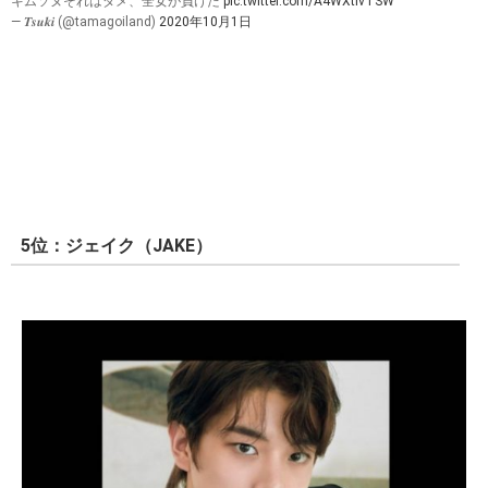
キムソヌそれはダメ、全女が負けた
pic.twitter.com/A4WXtlvTSW
— 𝑻𝒔𝒖𝒌𝒊 (@tamagoiland)
2020年10月1日
5位：ジェイク（JAKE）