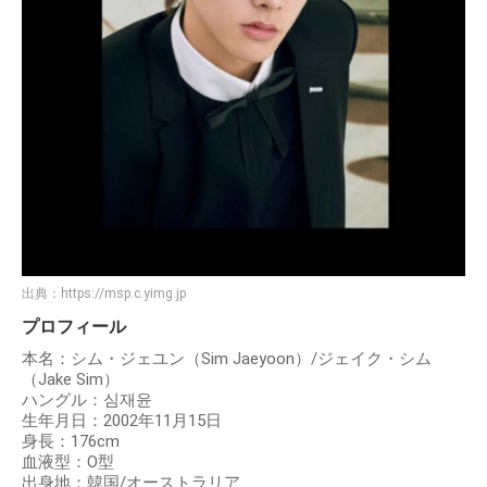
出典：
https://msp.c.yimg.jp
プロフィール
本名：シム・ジェユン（Sim Jaeyoon）/ジェイク・シム
（Jake Sim）
ハングル：심재윤
生年月日：2002年11月15日
身長：176cm
血液型：O型
出身地：韓国/オーストラリア