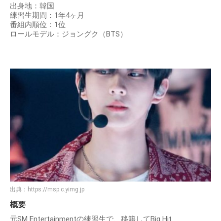
出身地：韓国
練習生期間：1年4ヶ月
番組内順位：1位
ロールモデル：ジョングク（BTS）
出典：
https://msp.c.yimg.jp
概要
元SM Entertainmentの練習生で、移籍してBig Hit