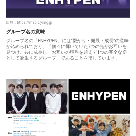
出典：
https://msp.c.yimg.jp
グループ名の意味
グループ名の「ENHYPEN」には”繋がり・発展・成長”の意味
が込められており、「個々に輝いていた7つの光がお互いを
見つけ、共に成長し、お互いの境界を超えて1つの完全な姿
として誕生するグループ」であることを指しています。