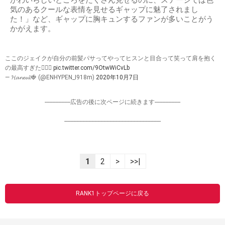
かわいらしいところをたくさん見せるのに、ステージでは色
気のあるクールな表情を見せるギャップに魅了されまし
た！」など、ギャップに胸キュンするファンが多いことがう
かがえます。
ここのジェイクが自分の前髪パサってやってヒスンと目合って笑って肩を抱く
の最高すぎた🤦🏻‍♀️
pic.twitter.com/9OtwWiCvLb
— 𝓗𝓪𝓷𝓮𝓾𝓵🍓 (@ENHYPEN_I918m)
2020年10月7日
-----------------広告の後に次ページに続きます-----------------
----------------------------------------------------------------
1
2
>
>>|
RANK1トップページに戻る