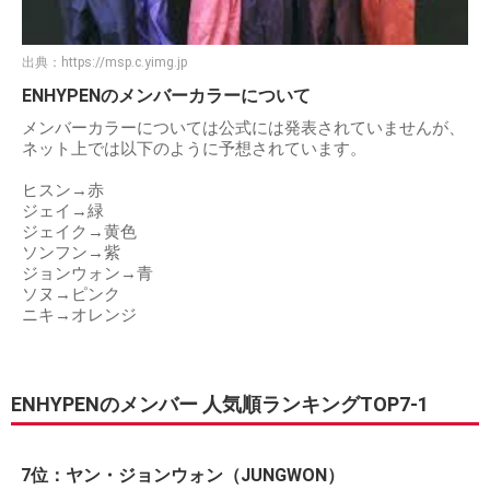
出典：
https://msp.c.yimg.jp
ENHYPENのメンバーカラーについて
メンバーカラーについては公式には発表されていませんが、
ネット上では以下のように予想されています。
ヒスン→赤
ジェイ→緑
ジェイク→黄色
ソンフン→紫
ジョンウォン→青
ソヌ→ピンク
ニキ→オレンジ
ENHYPENのメンバー 人気順ランキングTOP7-1
7位：ヤン・ジョンウォン（JUNGWON）