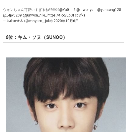
ウォンちゃん可愛いすぎるね!!?🥺🥺
@Ya0___2
@__wonyu__
@yunsong128
@_4jw0209
@junwon_niki_
https://t.co/EpOFcc3fka
— 𝗸𝗮𝗵𝗼🦮🐧 (@enhypen__jake)
2020年10月6日
6位：キム・ソヌ（SUNOO）