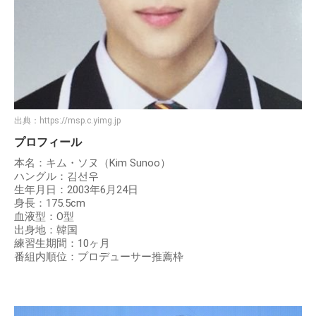
出典：
https://msp.c.yimg.jp
プロフィール
本名：キム・ソヌ（Kim Sunoo）
ハングル：김선우
生年月日：2003年6月24日
身長：175.5cm
血液型：O型
出身地：韓国
練習生期間：10ヶ月
番組内順位：プロデューサー推薦枠