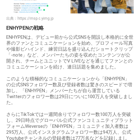
出典：
https://msp.c.yimg.jp
ENHYPENの戦略
ENHYPENは、デビュー前から公式SNSを開設し本格的に全世
界のファンとコミュニケーションを始め、プロフィール写真
や撮影ビハインド、練習日誌を盛り込んだショートクリップ
「-note」など、メンバーたちの姿を収めたコンテンツが公
開され、チームとユニットでV LIVEなどを通じてファンとの
コミュニケーションを続け、連日話題を集めました。
このような積極的なコミュニケーションから「ENHYPEN」
の公式SNSフォロワー数及び登録者数は驚きのスピードで増
加し、「ENHYPEN」メンバーたちが自ら運営している
Twitterのフォロワー数は29日についに100万人を突破しまし
た。
さらにTikTokでは一週間余りでフォロワー数100万人を突破
し、29日時点でグローバル公式ファンコミュニティプラット
フォームWeverseの「ENHYPEN」コミュニティ加入者数は
295万人、公式インスタグラムフォロワー数は94万人、公式
Youtubeチャンネルの登録者数は77万名などを記録しまし