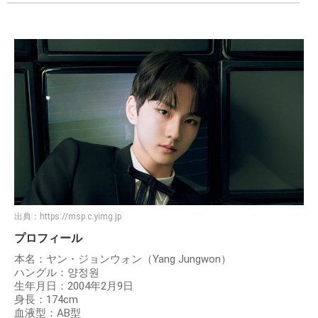
出典：
https://msp.c.yimg.jp
プロフィール
本名：ヤン・ジョンウォン（Yang Jungwon）
ハングル：양정원
生年月日：2004年2月9日
身長：174cm
血液型：AB型