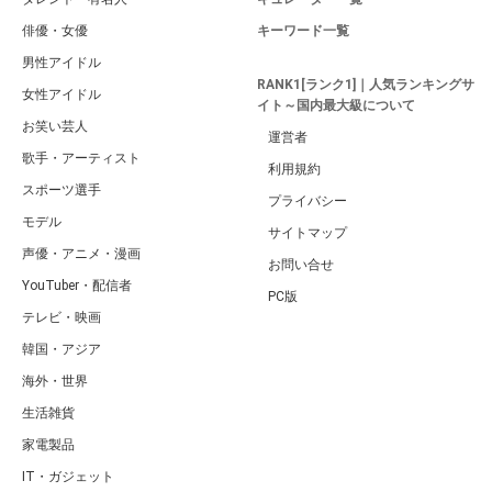
俳優・女優
キーワード一覧
男性アイドル
RANK1[ランク1]｜人気ランキングサ
女性アイドル
イト～国内最大級について
お笑い芸人
運営者
歌手・アーティスト
利用規約
スポーツ選手
プライバシー
モデル
サイトマップ
声優・アニメ・漫画
お問い合せ
YouTuber・配信者
PC版
テレビ・映画
韓国・アジア
海外・世界
生活雑貨
家電製品
IT・ガジェット