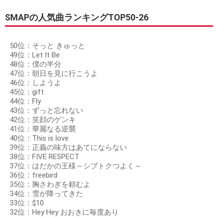
SMAPの人気曲ランキングTOP50-26
50位：そっと きゅっと
49位：Let It Be
48位：僕の半分
47位：朝日を見に行こうよ
46位：しようよ
45位：gift
44位：Fly
43位：ずっと忘れない
42位：笑顔のゲンキ
41位：華麗なる逆襲
40位：This is love
39位：正義の味方はあてにならない
38位：FIVE RESPECT
37位：はだかの王様～シブトクつよく～
36位：freebird
35位：胸さわぎを頼むよ
34位：雪が降ってきた
33位：$10
32位：Hey Hey おおきに毎度あり