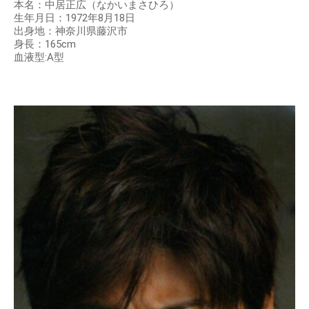
本名：中居正広（なかいまさひろ）
生年月日：1972年8月18日
出身地：神奈川県藤沢市
身長：165cm
血液型:A型