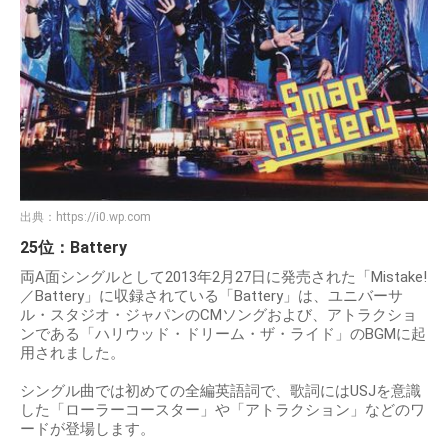
出典：
https://i0.wp.com
25位：Battery
両A面シングルとして2013年2月27日に発売された「Mistake!
／Battery」に収録されている「Battery」は、ユニバーサ
ル・スタジオ・ジャパンのCMソングおよび、アトラクショ
ンである「ハリウッド・ドリーム・ザ・ライド」のBGMに起
用されました。
シングル曲では初めての全編英語詞で、歌詞にはUSJを意識
した「ローラーコースター」や「アトラクション」などのワ
ードが登場します。