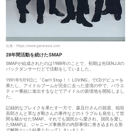
出典：
https://www.generasia.com
28年間活動を続けたSMAP
SMAPが結成されたのは1988年のことで、初期は光GENJJIの
バックダンサーだどで活動をしていました。
1991年9月9日に「Can't Stop！！ LOVING」でCDデビューを
果たし、アイドルブームが完全に去った逆境の中で、バラエ
ティー番組に進出するなどでアイドルの新境地を開拓しまし
た。
記録的なブレイクを果たす一方で、森且行さんの脱退、稲垣
吾郎さんと草なぎ剛さんの事件などのトラブルも発生して世
間を騒がせたSMAP。それでも国民から愛され、国民を愛し
たSMAPは、ジャニーズ事務所の内部事情に巻き込まれる形
で解散という結果となってしまいました。