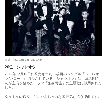
出典：
http://tn.smilevideo.jp
20位：シャレオツ
2013年12月18日に発売された51枚目のシングル「シャレオ
ツ/ハロー」に収録されている「シャレオツ」は、草彅剛さ
んが主演を務めたドラマ「独身貴族」の主題歌に起用されま
した。
タイトルの通り、どこかおしゃれな雰囲気が漂う楽曲です。