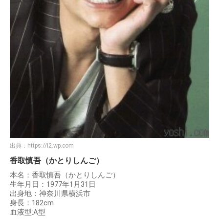
出典：
https://i2.wp.com
香取慎吾（かとりしんご）
本名：香取慎吾（かとりしんご）
生年月日：1977年1月31日
出身地：神奈川県横浜市
身長：182cm
血液型:A型