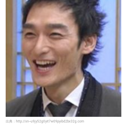
出典：
http://xn--u9jy52g0yit7w09pyibd2bx32g.com