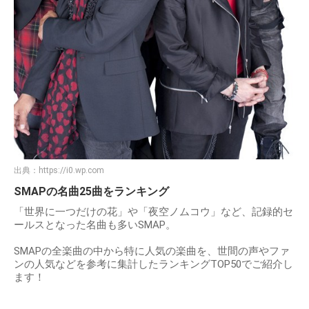
出典：
https://i0.wp.com
SMAPの名曲25曲をランキング
「世界に一つだけの花」や「夜空ノムコウ」など、記録的セ
ールスとなった名曲も多いSMAP。
SMAPの全楽曲の中から特に人気の楽曲を、世間の声やファ
ンの人気などを参考に集計したランキングTOP50でご紹介し
ます！