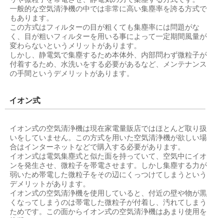
一般的な空気清浄機の中では非常に高い集塵率を誇る方式で
もあります。
この方式はフィルターの目が粗くても集塵率には問題がな
く、目が粗いフィルターを用いる事によって一定期間風量が
変わらないというメリットがあります。
しかし、静電気で集塵するため本体外、内部問わず微粒子が
付着するため、水洗いをする必要があるなど、メンテナンス
の手間というデメリットがあります。
イオン式
イオン式の空気清浄機は現在家電量販店ではほとんど取り扱
いをしていません。この方式を用いた空気清浄機が欲しい場
合はインターネットなどで購入する必要があります。
イオン式は電気集塵式と似た面を持っていて、空気中にイオ
ンを発生させ、微粒子を帯電させます。しかし集塵する力が
弱いため帯電した微粒子をその辺にくっつけてしまうという
デメリットがあります。
イオン式の空気清浄機を使用していると、付近の壁や物が黒
くなってしまうのは帯電した微粒子が付着し、汚れてしまう
ためです。この面からイオン式の空気清浄機はあまり使用を