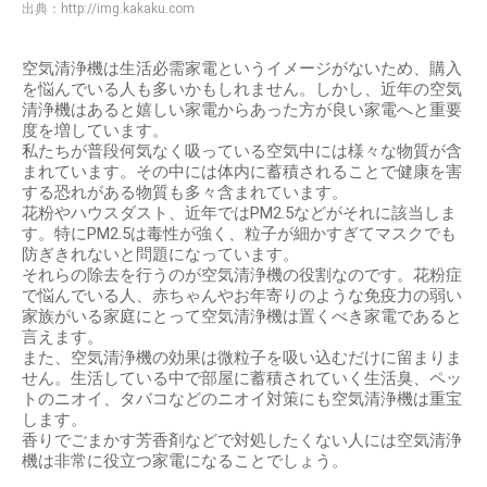
出典：
http://img.kakaku.com
空気清浄機は生活必需家電というイメージがないため、購入
を悩んでいる人も多いかもしれません。しかし、近年の空気
清浄機はあると嬉しい家電からあった方が良い家電へと重要
度を増しています。
私たちが普段何気なく吸っている空気中には様々な物質が含
まれています。その中には体内に蓄積されることで健康を害
する恐れがある物質も多々含まれています。
花粉やハウスダスト、近年ではPM2.5などがそれに該当しま
す。特にPM2.5は毒性が強く、粒子が細かすぎてマスクでも
防ぎきれないと問題になっています。
それらの除去を行うのが空気清浄機の役割なのです。花粉症
で悩んでいる人、赤ちゃんやお年寄りのような免疫力の弱い
家族がいる家庭にとって空気清浄機は置くべき家電であると
言えます。
また、空気清浄機の効果は微粒子を吸い込むだけに留まりま
せん。生活している中で部屋に蓄積されていく生活臭、ペッ
トのニオイ、タバコなどのニオイ対策にも空気清浄機は重宝
します。
香りでごまかす芳香剤などで対処したくない人には空気清浄
機は非常に役立つ家電になることでしょう。