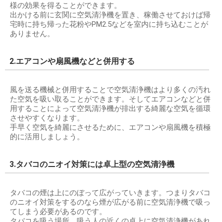
様の効果を得ることができます。
出かける前に玄関に空気清浄機を置き、稼働させておけば帰
宅時に持ち帰った花粉やPM2.5などを室内に持ち込むことが
ありません。
2.エアコンや扇風機などと併用する
風を送る機械と併用することで空気清浄機はより多くの汚れ
た空気を吸い取ることができます。そしてエアコンなどと併
用することによって空気清浄機が排出する綺麗な空気を循環
させやすくなります。
手早く空気を綺麗にさせるために、エアコンや扇風機を積極
的に活用しましょう。
3.タバコのニオイ対策には卓上型の空気清浄機
タバコの煙は上にのぼって広がっていきます。つまりタバコ
のニオイ対策をするのなら煙が広がる前に空気清浄機で吸っ
てしまう必要があるのです。
タバコを吸う場所、吸う人の近くの卓上に空気清浄機があれ