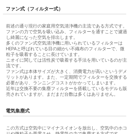
ファン式（フィルター式）
前述の通り現行の家庭用空気清浄機の主流である方式です。
ファンの力で空気を吸い込み、フィルターを通すことで濾過
し綺麗になった空気を排出します。
多くのファン式空気清浄機に用いられているフィルターは
HEPAと呼ばれている目の細かい不織布のフィルターで、微
粒子を吸着することに長けています。
ニオイに関しては活性炭で吸着する手法を用いているのが主
流です。
ファン式は本体サイズが大きく、消費電力が高いというデメ
リットがあります。また、一定期間でフィルターを交換する
必要があり、ランニングコストがかかってしまいます。
近年は交換不要の集塵フィルターを搭載しているモデルも販
売されていますが、まだまだ台数は多くはありません。
電気集塵式
この方式は空気中にマイナスイオンを放出し、空気中のホコ
リや微粒子を帯電させ、静電気の力で集塵する方式です。