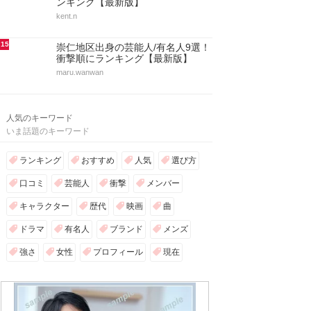
ンキング【最新版】
kent.n
15
崇仁地区出身の芸能人/有名人9選！
衝撃順にランキング【最新版】
maru.wanwan
人気のキーワード
いま話題のキーワード
ランキング
おすすめ
人気
選び方
口コミ
芸能人
衝撃
メンバー
キャラクター
歴代
映画
曲
ドラマ
有名人
ブランド
メンズ
強さ
女性
プロフィール
現在