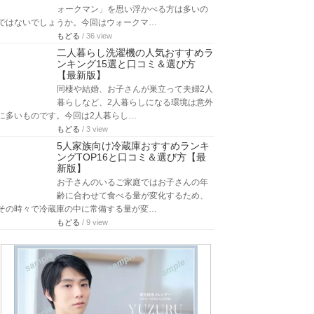
ォークマン」を思い浮かべる方は多いの
ではないでしょうか。今回はウォークマ…
もどる
/ 36 view
二人暮らし洗濯機の人気おすすめラ
ンキング15選と口コミ＆選び方
【最新版】
同棲や結婚、お子さんが巣立って夫婦2人
暮らしなど、2人暮らしになる環境は意外
に多いものです。今回は2人暮らし…
もどる
/ 3 view
5人家族向け冷蔵庫おすすめランキ
ングTOP16と口コミ＆選び方【最
新版】
お子さんのいるご家庭ではお子さんの年
齢に合わせて食べる量が変化するため、
その時々で冷蔵庫の中に常備する量が変…
もどる
/ 9 view