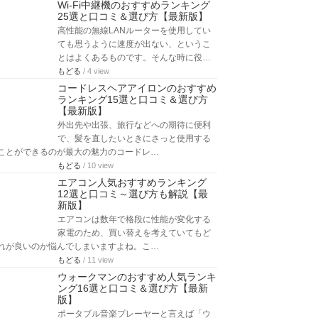
Wi-Fi中継機のおすすめランキング
25選と口コミ＆選び方【最新版】
高性能の無線LANルーターを使用してい
ても思うように速度が出ない、というこ
とはよくあるものです。そんな時に役…
もどる
/ 4 view
コードレスヘアアイロンのおすすめ
ランキング15選と口コミ＆選び方
【最新版】
外出先や出張、旅行などへの期待に便利
で、髪を直したいときにさっと使用する
ことができるのが最大の魅力のコードレ…
もどる
/ 10 view
エアコン人気おすすめランキング
12選と口コミ～選び方も解説【最
新版】
エアコンは数年で格段に性能が変化する
家電のため、買い替えを考えていてもど
れが良いのか悩んでしまいますよね。こ…
もどる
/ 11 view
ウォークマンのおすすめ人気ランキ
ング16選と口コミ＆選び方【最新
版】
ポータブル音楽プレーヤーと言えば「ウ