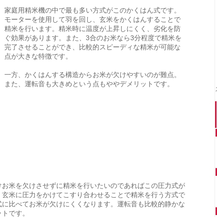
家庭用精米機の中で最も多い方式がこのかくはん式です。
モーターを使用して羽を回し、玄米をかくはんすることで
精米を行います。精米時に温度が上昇しにくく、劣化を防
ぐ効果があります。また、3合のお米なら3分程度で精米を
完了させることができ、比較的スピーディな精米が可能な
点が大きな特徴です。
一方、かくはんする構造からお米が欠けやすいのが難点。
また、運転音も大きめという点もややデメリットです。
けお米を欠けさせずに精米を行いたいのであればこの圧力式が
。玄米に圧力をかけてこすり合わせることで精米を行う方式で
式に比べてお米が欠けにくくなります。運転音も比較的静かな
ットです。