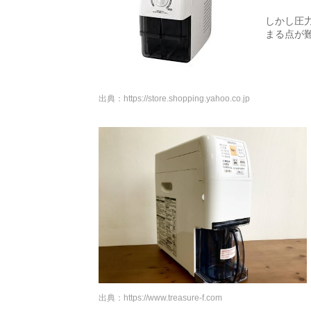
しかし圧
まる点が
出典：
https://store.shopping.yahoo.co.jp
出典：
https://www.treasure-f.com