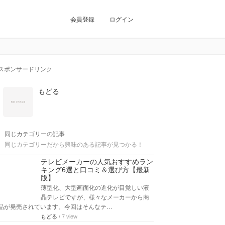
会員登録
ログイン
スポンサードリンク
もどる
同じカテゴリーの記事
同じカテゴリーだから興味のある記事が見つかる！
テレビメーカーの人気おすすめラン
キング6選と口コミ＆選び方【最新
版】
薄型化、大型画面化の進化が目覚しい液
晶テレビですが、様々なメーカーから商
品が発売されています。今回はそんなテ…
もどる
/ 7 view