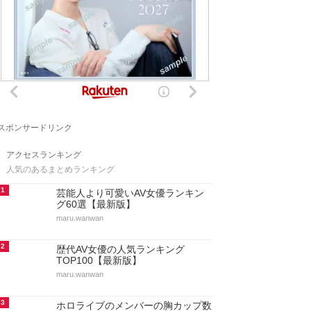
スポンサードリンク
アクセスランキング
人気のあるまとめランキング
1
芸能人より可愛いAV女優ランキン
グ60選【最新版】
maru.wanwan
2
歴代AV女優の人気ランキング
TOP100【最新版】
maru.wanwan
3
ホロライブのメンバーの胸カップ数