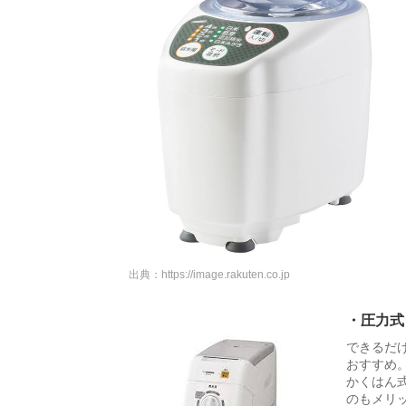
出典：
https://image.rakuten.co.jp
・圧力式
できるだ
おすすめ
かくはん
のもメリ