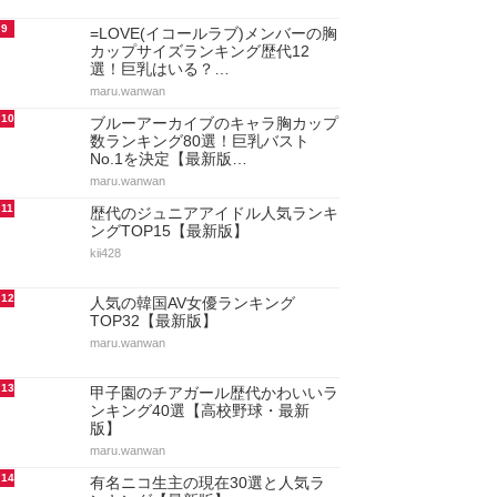
9
=LOVE(イコールラブ)メンバーの胸
カップサイズランキング歴代12
選！巨乳はいる？…
maru.wanwan
10
ブルーアーカイブのキャラ胸カップ
数ランキング80選！巨乳バスト
No.1を決定【最新版…
maru.wanwan
11
歴代のジュニアアイドル人気ランキ
ングTOP15【最新版】
kii428
12
人気の韓国AV女優ランキング
TOP32【最新版】
maru.wanwan
13
甲子園のチアガール歴代かわいいラ
ンキング40選【高校野球・最新
版】
maru.wanwan
14
有名ニコ生主の現在30選と人気ラ