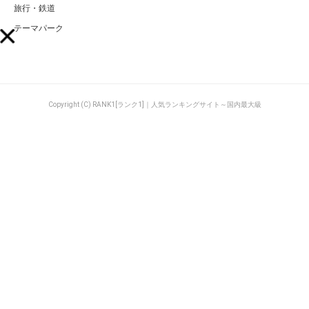
旅行・鉄道
テーマパーク
Copyright (C) RANK1[ランク1]｜人気ランキングサイト～国内最大級