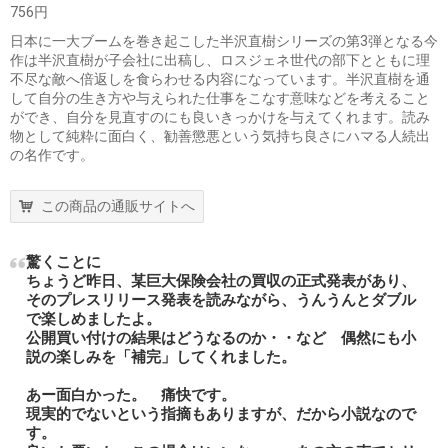
756円
日本に一大ブームを巻き起こした半沢直樹シリーズの第3弾となる今
作は半沢直樹が子会社に出稿し、ロスジェネ世代の部下とともに理
不尽な敵へ倍返しを食らわせる内容になっています。半沢直樹を通
して自分の生き方や与えられた仕事をこなす意味などを考えること
ができ、自分を見直すのにも良いきっかけを与えてくれます。読み
物として純粋に面白く、勧善懲悪という気持ち良さにハマる人続出
の名作です。
この商品の通販サイトへ
驚くことに
ちょうど昨日、某巨大保険会社の買収の正式発表があり、
そのプレスリリース発表を読みながら、うんうんとダブル
で楽しめましたよ。
公開買い付けの結果はどうなるのか・・など 偶然にも小
説の楽しみを「補完」してくれました。
あー面白かった。 痛快です。
現実的でないという指摘もありますが、だから小説なので
す。