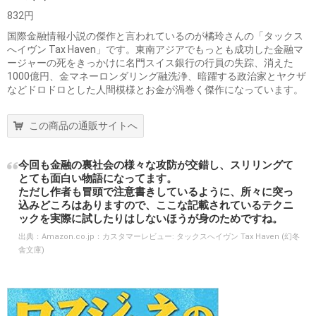
832円
国際金融情報小説の傑作と言われているのが橘玲さんの「タックス
へイヴン Tax Haven」です。東南アジアでもっとも成功した金融マ
ージャーの死をきっかけに名門スイス銀行の行員の失踪、消えた
1000億円、金マネーロンダリング融洗浄、暗躍する政治家とヤクザ
などドロドロとした人間模様とお金が渦巻く傑作になっています。
この商品の通販サイトへ
今回も金融の裏社会の様々な攻防が交錯し、スリリングて
とても面白い物語になってます。
ただし作者も冒頭で注意書きしているように、所々に突っ
込みどころはありますので、ここな記載されているテクニ
ックを実際に試したりはしないほうが身のためですね。
出典：
Amazon.co.jp：カスタマーレビュー: タックスへイヴン Tax Haven (幻冬
舎文庫)