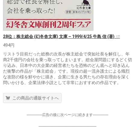
28位：株主総会 (幻冬舎文庫) 文庫 – 1999/4/25 牛島 信 (著)
494円
リストラ目前だった総務の次長が株主総会で突如社長を解任し、年
商2千億円の会社を乗っ取ってしまいます。総会屋問題にするどく切
り込み、日本中の大企業の経営者たちを恐怖のどん底へと叩き込ん
だ衝撃の作品が「株主総会」です。現役の超一流弁護士による熾烈
な攻防の様を鮮やかに描き、企業に生きる男たちの存在理由を深く
問いかける、企業法律小説として非常におすすめの作品です。
この商品の通販サイトへ
-----------------広告の後に次ページに続きます-----------------
----------------------------------------------------------------