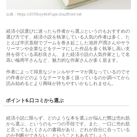
出典：
https://d1f5hsy4d47upe.cloudfront.net
経済小説選びに迷ったら作者から選ぶというのもおすすめの
選び方です。経済小説を執筆している人気の作者は多く、た
とえば半沢直樹でブームを巻き起こした池井戸潤さんやサラ
リーマンや企業などをテーマにした作品を多く執筆し高い支
持を得ている高杉良さん、また経済小説の人気作家として名
高い楡周平さんなど、魅力的な作家さんが多く居ます。
作者によって得意なジャンルやテーマが異なっているのでそ
の作者がどのようなテーマを多く扱っているのか調べてから
読み始めるとより興味が持ちやすいかもしれません。
ポイント6.口コミから選ぶ
経済小説に限らず、どのような本を選ぶか悩んだ際は売れ筋
から選ぶ、というのも一つの手段です。また、一口に売れ筋
と言ってもたくさんの書籍があり、どれが自分に合っている
のか判断ができない、ということもあるでしょう。