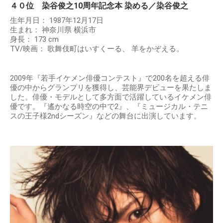
４０位 染谷俊之10周年記念本 染める／染谷俊之
生年月日： 1987年12月17日
生まれ： 神奈川県 横浜市
身長： 173 cm
TV/映画： 歌舞伎町はいすくーる、 羊をかぞえる。
2009年『若手イケメン俳優コンテスト』で200名を超える俳
優の中からグランプリを獲得し、芸能界デビューを果たしま
した。俳優・モデルとして多方面で活躍しているイケメン俳
優です。『遙かなる時空の中で2』、『ミュージカル・テニ
スの王子様2ndシーズン』などの舞台に出演しています。