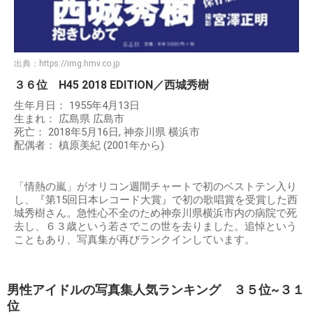
出典：
https://img.hmv.co.jp
３６位 H45 2018 EDITION／西城秀樹
生年月日： 1955年4月13日
生まれ： 広島県 広島市
死亡： 2018年5月16日, 神奈川県 横浜市
配偶者： 槙原美紀 (2001年から)
「情熱の嵐」がオリコン週間チャートで初のベストテン入り
し、『第15回日本レコード大賞』で初の歌唱賞を受賞した西
城秀樹さん。急性心不全のため神奈川県横浜市内の病院で死
去し、６３歳という若さでこの世を去りました。追悼という
こともあり、写真集が再びランクインしています。
男性アイドルの写真集人気ランキング ３５位~３１
位