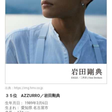
出典：
https://img.hmv.co.jp
３５位 AZZURRO／岩田剛典
生年月日： 1989年3月6日
生まれ： 愛知県 名古屋市