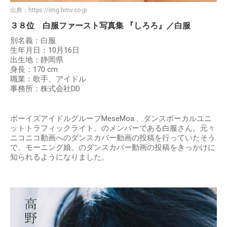
出典：
https://img.hmv.co.jp
３８位 白服ファースト写真集 『しろろ』／白服
別名義：白服
生年月日：10月16日
出生地：静岡県
身長：170 cm
職業：歌手、アイドル
事務所：株式会社DD
ボーイズアイドルグループMeseMoa.、ダンスボーカルユニ
ットトラフィックライト。のメンバーである白服さん。元々
ニコニコ動画へのダンスカバー動画の投稿を行っていたそう
で、モーニング娘。のダンスカバー動画の投稿をきっかけに
知られるようになりました。