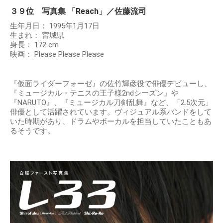
３９位 写真集 「Reach」／佐藤流司
生年月日： 1995年1月17日
生まれ： 宮城県
身長： 172 cm
映画： Please Please Please
『仮面ライダーフォーゼ』の佐竹輝彦役で俳優デビューし、
『ミュージカル・テニスの王子様2ndシーズン』や
『NARUTO』、『ミュージカル刀剣乱舞』など、「2.5次元」
俳優として活躍されています。ヴィジュアル系バンドをして
いた時期があり、ドラムやボーカルを担当していたこともあ
るそうです。