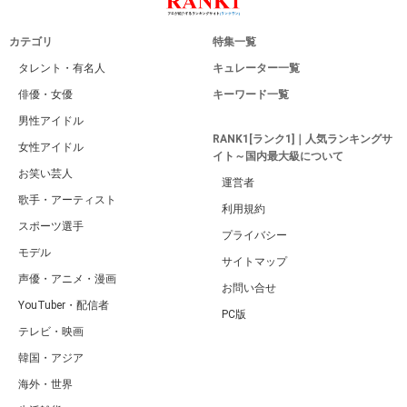
カテゴリ
特集一覧
タレント・有名人
キュレーター一覧
俳優・女優
キーワード一覧
男性アイドル
RANK1[ランク1]｜人気ランキングサ
女性アイドル
イト～国内最大級について
お笑い芸人
運営者
歌手・アーティスト
利用規約
スポーツ選手
プライバシー
モデル
サイトマップ
声優・アニメ・漫画
お問い合せ
YouTuber・配信者
PC版
テレビ・映画
韓国・アジア
海外・世界