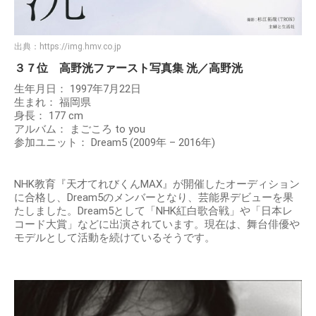
出典：
https://img.hmv.co.jp
３７位 高野洸ファースト写真集 洸／高野洸
生年月日： 1997年7月22日
生まれ： 福岡県
身長： 177 cm
アルバム： まごころ to you
参加ユニット： Dream5 (2009年 – 2016年)
NHK教育『天才てれびくんMAX』が開催したオーディション
に合格し、Dream5のメンバーとなり、芸能界デビューを果
たしました。Dream5として「NHK紅白歌合戦」や「日本レ
コード大賞」などに出演されています。現在は、舞台俳優や
モデルとして活動を続けているそうです。