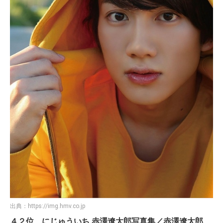
出典：
https://img.hmv.co.jp
４２位 にじゅういち 赤澤遼太郎写真集／赤澤遼太郎