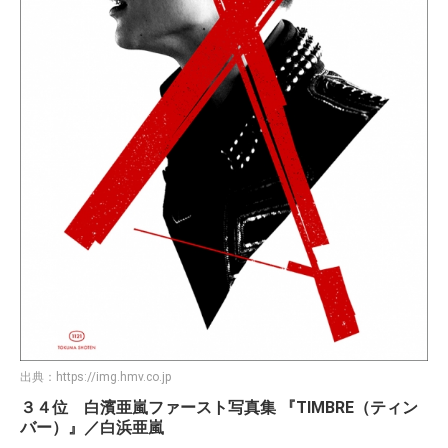
出典：
https://img.hmv.co.jp
３４位 白濱亜嵐ファースト写真集 『TIMBRE（ティン
バー）』／白浜亜嵐