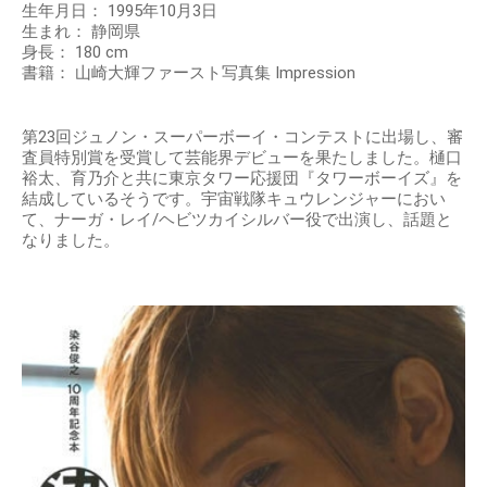
生年月日： 1995年10月3日
生まれ： 静岡県
身長： 180 cm
書籍： 山崎大輝ファースト写真集 Impression
第23回ジュノン・スーパーボーイ・コンテストに出場し、審
査員特別賞を受賞して芸能界デビューを果たしました。樋口
裕太、育乃介と共に東京タワー応援団『タワーボーイズ』を
結成しているそうです。宇宙戦隊キュウレンジャーにおい
て、ナーガ・レイ/ヘビツカイシルバー役で出演し、話題と
なりました。