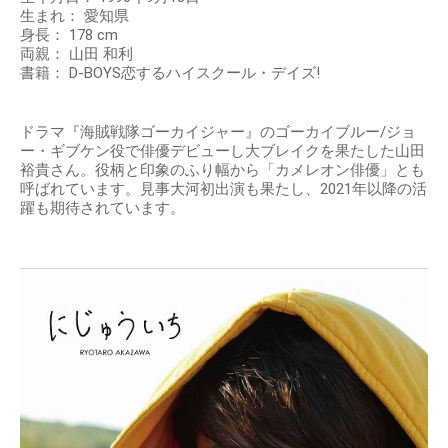
生まれ： 愛知県
身長： 178 cm
両親： 山田 和利
書籍： D‐BOYS恋するハイスクール・デイズ!
ドラマ『海賊戦隊ゴーカイジャー』のゴーカイブルー/ジョ
ー・ギブケン役で俳優デビューし大ブレイクを果たした山田
裕貴さん。役柄と印象のふり幅から「カメレオン俳優」とも
呼ばれています。見事大河初出演も果たし、2021年以降の活
躍も期待されています。