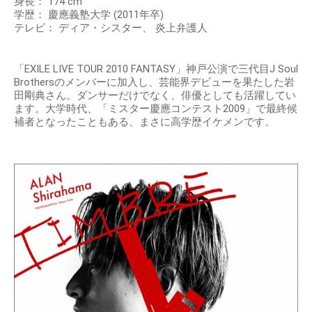
身長： 174 cm
学歴： 慶應義塾大学 (2011年卒)
テレビ： ディア・シスター、 炎上弁護人
「EXILE LIVE TOUR 2010 FANTASY」神戸公演で三代目J Soul
Brothersのメンバーに加入し、芸能界デビューを果たした岩
田剛典さん。ダンサーだけでなく、俳優としても活躍してい
ます。大学時代、「ミスター慶應コンテスト2009」で最終候
補者となったこともある、まさに高学歴イケメンです。