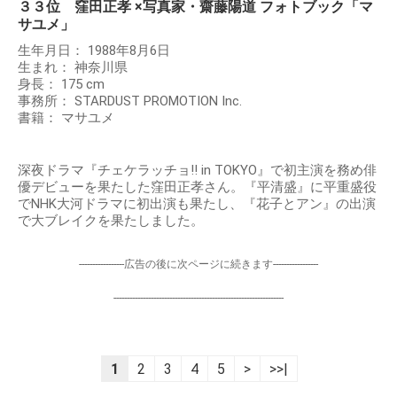
３３位 窪田正孝 ×写真家・齋藤陽道 フォトブック「マ
サユメ」
生年月日： 1988年8月6日
生まれ： 神奈川県
身長： 175 cm
事務所： STARDUST PROMOTION Inc.
書籍： マサユメ
深夜ドラマ『チェケラッチョ!! in TOKYO』で初主演を務め俳
優デビューを果たした窪田正孝さん。『平清盛』に平重盛役
でNHK大河ドラマに初出演も果たし、『花子とアン』の出演
で大ブレイクを果たしました。
-----------------広告の後に次ページに続きます-----------------
----------------------------------------------------------------
1
2
3
4
5
>
>>|