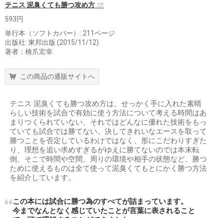
テニス 泥臭くても勝つ攻め方
593円
単行本（ソフトカバー）: 211ページ
出版社: 東邦出版 (2015/11/12)
著者：橋爪宏幸
この商品の通販サイトへ
テニス 泥臭くても勝つ攻め方は、せっかく手に入れた素晴
らしい技術を試合で有効に使う方法について考える時間はあ
まりつくられていない、それではどんなに優れた技術をもっ
ていても試合では勝てない。決してきれいなエースを取って
勝つことを否定しているわけではなく、形にこだわりすぎた
り、理想を追い求めすぎるがゆえに勝てないのでは本末転
倒、そこで時間や空間、周りの環境や相手の状態など、勝つ
ために使えるものは全て使って泥臭くてもとにかく勝つ方法
を紹介しています。
この本には試合に勝つ為のすべてが詰まっています。
今までなんとなく感じていたことが言葉に表されること