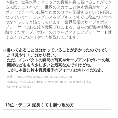
本書は、世界水準テクニックの真髄を身に着けることができ
る人気テニス本です。世界のタカオこと鈴木貴男がサーブ、
ボレーでライバルに勝つためのコツを伝授するという内容に
なっています。シングルス＆ダブルスですぐに役立つノウハ
ウがぎっしりと詰まっています。世界屈指のサーブ＆ボレー
プレーヤーである鈴木貴男プロによる、自らの経験や体験を
踏まえたサーブ、ボレーのコツをアマチュアプレーヤーも使
えるようにわかりやすく解説しています。
書いてあることは分かっていることが多かったのですが、
より見やすく、分かり易い。
ただ、インパクトの瞬間の写真やサーブアンドボレーの展
開術などももう少し多いと最高なんですけどね。
しかし本当に鈴木貴男選手のフォームはキレイだなあ。
出典：
https://www.amazon.co.jp/gp/customer-
reviews/RXJGC2CYO4R66/ref=cm_cr_dp_d_rvw_ttl?ie=UTF8＆
ASIN=4408451959
18位：テニス 泥臭くても勝つ攻め方