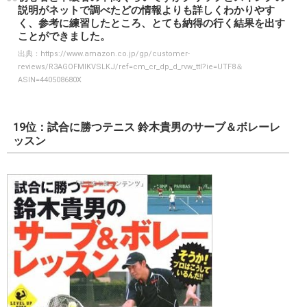
説明がネットで調べたどの情報よりも詳しくわかりやす
く、参考に練習したところ、とても納得の行く結果を出す
ことができました。
出典：
https://www.amazon.co.jp/gp/customer-
reviews/R3AGOFMIKVSLKJ/ref=cm_cr_dp_d_rvw_ttl?ie=UTF8＆
ASIN=440508680X
19位：試合に勝つテニス 鈴木貴男のサーブ＆ボレーレ
ッスン