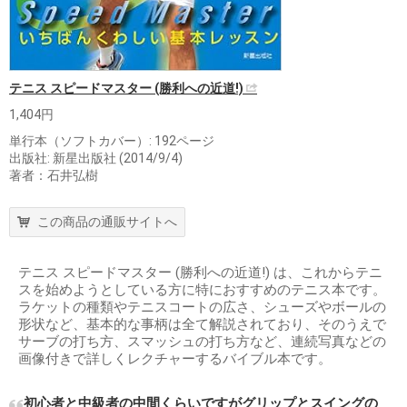
テニス スピードマスター (勝利への近道!)
1,404円
単行本（ソフトカバー）: 192ページ
出版社: 新星出版社 (2014/9/4)
著者：石井弘樹
この商品の通販サイトへ
テニス スピードマスター (勝利への近道!) は、これからテニ
スを始めようとしている方に特におすすめのテニス本です。
ラケットの種類やテニスコートの広さ、シューズやボールの
形状など、基本的な事柄は全て解説されており、そのうえで
サーブの打ち方、スマッシュの打ち方など、連続写真などの
画像付きで詳しくレクチャーするバイブル本です。
初心者と中級者の中間くらいですがグリップとスイングの