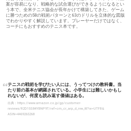
案が容易になり、戦略的な試合運びができるようになるとい
う本で、全米テニス協会が長年かけて構築してきた、ゲーム
に勝つための58の戦術パターンと63のドリルを立体的な図版
でわかりやすく解説しています。プレーヤーだけではなく、
コーチにもおすすめのテニス本です。
テニスの戦術を学びたい人には、うってつけの教科書。当
たり前の基本が網羅されている。小学生には難しいかもし
れないが、何度も読み返す価値はある。
出典：
https://www.amazon.co.jp/gp/customer-
reviews/R2D15S84YBNP9T/ref=cm_cr_arp_d_rvw_ttl?ie=UTF8＆
ASIN=4469265268