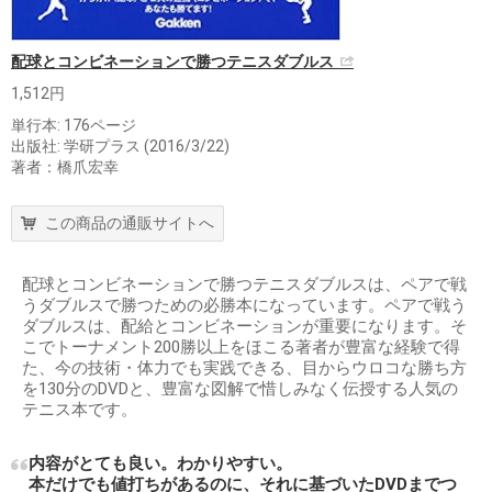
配球とコンビネーションで勝つテニスダブルス
1,512円
単行本: 176ページ
出版社: 学研プラス (2016/3/22)
著者：橋爪宏幸
この商品の通販サイトへ
配球とコンビネーションで勝つテニスダブルスは、ペアで戦
うダブルスで勝つための必勝本になっています。ペアで戦う
ダブルスは、配給とコンビネーションが重要になります。そ
こでトーナメント200勝以上をほこる著者が豊富な経験で得
た、今の技術・体力でも実践できる、目からウロコな勝ち方
を130分のDVDと、豊富な図解で惜しみなく伝授する人気の
テニス本です。
内容がとても良い。わかりやすい。
本だけでも値打ちがあるのに、それに基づいたDVDまでつ