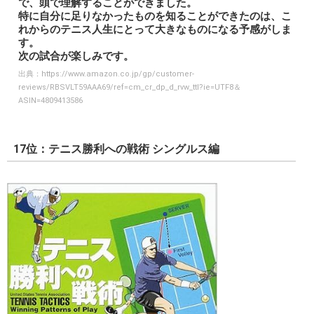
で、頭で理解することができました。
特に自分に足りなかったものを知ることができたのは、こ
れからのテニス人生にとって大きなものになる予感がしま
す。
次の試合が楽しみです。
出典：
https://www.amazon.co.jp/gp/customer-
reviews/RBSVLT59AAA69/ref=cm_cr_dp_d_rvw_ttl?ie=UTF8＆
ASIN=4809413586
17位：テニス勝利への戦術 シングルス編