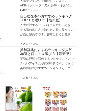
人気ランキングを紹介しています。
AKB48グループ・乃木坂46・欅坂46…
kii428
/ 17 view
自己啓発本のおすすめランキング
TOP50と選び方【最新版】
人生に対するアドバイスが欲しいとき、
やる気の出し方を知りたい時に役立つの
が自己啓発本です。書店に行くと数多
く…
もどる
/ 7 view
英和辞典おすすめランキング人気
30選と口コミ＆選び方【最新版】
英語に理解を深める上で欠かすことので
きないアイテムが英和辞典です。今回は
英和辞典のおすすめランキングと口コ
ミ…
もどる
/ 5 view