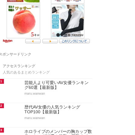
スポンサードリンク
アクセスランキング
人気のあるまとめランキング
1
芸能人より可愛いAV女優ランキン
グ60選【最新版】
maru.wanwan
2
歴代AV女優の人気ランキング
TOP100【最新版】
maru.wanwan
3
ホロライブのメンバーの胸カップ数