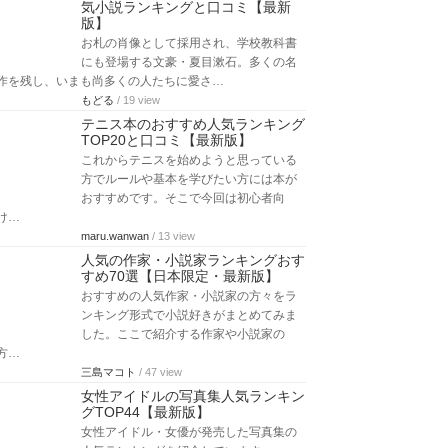
気小説ランキングと口コミ【最新
版】
お札の肖像として採用され、学校教科書
にも登場する文豪・夏目漱石。多くの名
作を残し、いまも尚多くの人たちに愛さ…
もどる
/ 19 view
テニス本のおすすめ人気ランキング
TOP20と口コミ【最新版】
これからテニスを始めようと思っている
方でルールや基本を学びたい方には本が
おすすめです。そこで今回は初心者向
け…
maru.wanwan
/ 13 view
人気の作家・小説家ランキングおす
すめ70選【日本限定・最新版】
おすすめの人気作家・小説家の方々をラ
ンキング形式で小説好きがまとめてみま
した。ここで紹介する作家や小説家の
方…
三島マコト
/ 47 view
女性アイドルの写真集人気ランキン
グTOP44【最新版】
女性アイドル・女優が発売した写真集の