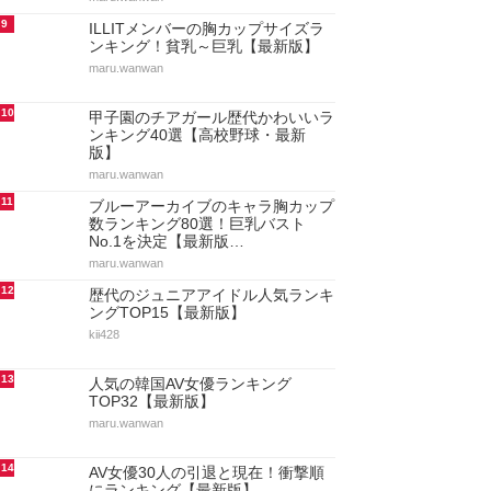
9
ILLITメンバーの胸カップサイズラ
ンキング！貧乳～巨乳【最新版】
maru.wanwan
10
甲子園のチアガール歴代かわいいラ
ンキング40選【高校野球・最新
版】
maru.wanwan
11
ブルーアーカイブのキャラ胸カップ
数ランキング80選！巨乳バスト
No.1を決定【最新版…
maru.wanwan
12
歴代のジュニアアイドル人気ランキ
ングTOP15【最新版】
kii428
13
人気の韓国AV女優ランキング
TOP32【最新版】
maru.wanwan
14
AV女優30人の引退と現在！衝撃順
にランキング【最新版】