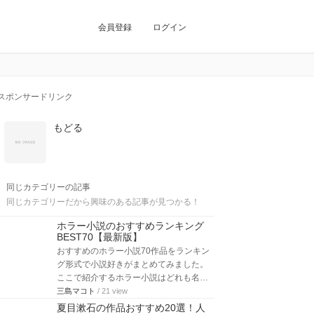
会員登録
ログイン
スポンサードリンク
もどる
同じカテゴリーの記事
同じカテゴリーだから興味のある記事が見つかる！
ホラー小説のおすすめランキング
BEST70【最新版】
おすすめのホラー小説70作品をランキン
グ形式で小説好きがまとめてみました。
ここで紹介するホラー小説はどれも名…
三島マコト
/ 21 view
夏目漱石の作品おすすめ20選！人