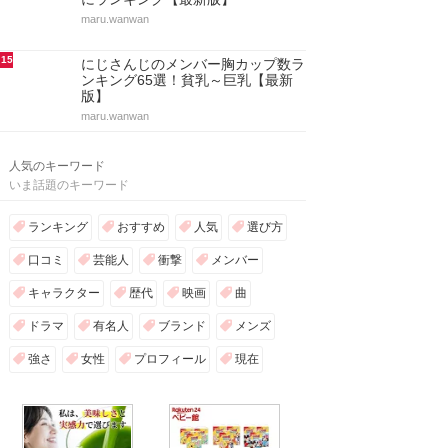
maru.wanwan
15
にじさんじのメンバー胸カップ数ラ
ンキング65選！貧乳～巨乳【最新
版】
maru.wanwan
人気のキーワード
いま話題のキーワード
ランキング
おすすめ
人気
選び方
口コミ
芸能人
衝撃
メンバー
キャラクター
歴代
映画
曲
ドラマ
有名人
ブランド
メンズ
強さ
女性
プロフィール
現在