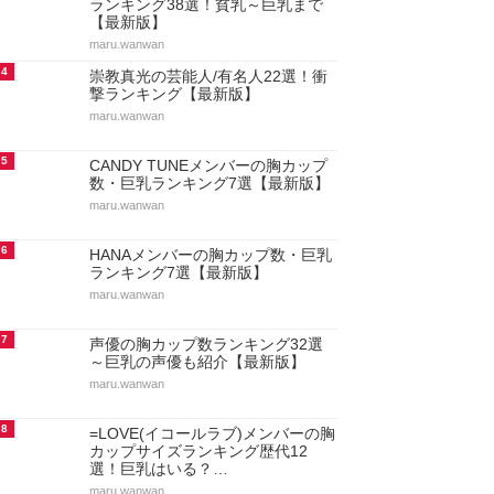
ランキング38選！貧乳～巨乳まで
【最新版】
maru.wanwan
4
崇教真光の芸能人/有名人22選！衝
撃ランキング【最新版】
maru.wanwan
5
CANDY TUNEメンバーの胸カップ
数・巨乳ランキング7選【最新版】
maru.wanwan
6
HANAメンバーの胸カップ数・巨乳
ランキング7選【最新版】
maru.wanwan
7
声優の胸カップ数ランキング32選
～巨乳の声優も紹介【最新版】
maru.wanwan
8
=LOVE(イコールラブ)メンバーの胸
カップサイズランキング歴代12
選！巨乳はいる？…
maru.wanwan