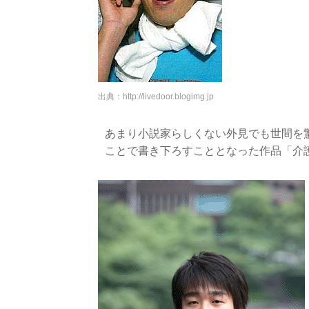
出典：
http://livedoor.blogimg.jp
あまり小説家らしくない外見でも世間を
ことで書き下ろすこととなった作品「介護