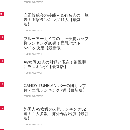
maru.wanwan
9
立正佼成会の芸能人＆有名人の一覧
表！衝撃ランキング11人【最新
版】
maru.wanwan
10
ブルーアーカイブのキャラ胸カップ
数ランキング80選！巨乳バスト
No.1を決定【最新版…
maru.wanwan
11
AV女優30人の引退と現在！衝撃順
にランキング【最新版】
maru.wanwan
12
CANDY TUNEメンバーの胸カップ
数・巨乳ランキング7選【最新版】
maru.wanwan
13
外国人AV女優の人気ランキング32
選！白人多数・海外作品出演【最新
版】
maru.wanwan