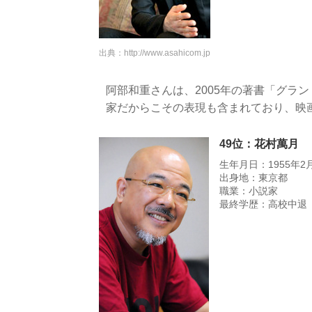
出典：
http://www.asahicom.jp
阿部和重さんは、2005年の著書「グラ
家だからこその表現も含まれており、映
49位：花村萬月
生年月日：1955年2
出身地：東京都
職業：小説家
最終学歴：高校中退