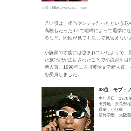
出典：
https://www.asahi.com
若い頃は、相当ヤンチャだったという花
高校もたった3日で喧嘩によって退学にな
るなど、同性が見ても決して見習えない
小説家の才能には恵まれていたようで、
た旅行記が注目されたことで小説家を目指
新人賞、1998年に吉川英治文学新人賞、
を受賞しました。
48位：モブ・
生年月日：1970年
出身地：奈良県
職業：小説家
最終学歴：大阪