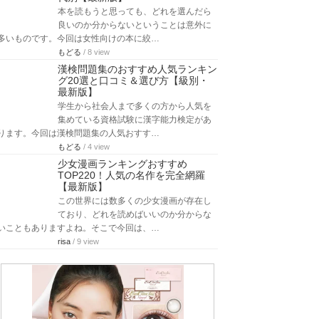
本を読もうと思っても、どれを選んだら
良いのか分からないということは意外に
多いものです。今回は女性向けの本に絞…
もどる
/ 8 view
漢検問題集のおすすめ人気ランキン
グ20選と口コミ＆選び方【級別・
最新版】
学生から社会人まで多くの方から人気を
集めている資格試験に漢字能力検定があ
ります。今回は漢検問題集の人気おすす…
もどる
/ 4 view
少女漫画ランキングおすすめ
TOP220！人気の名作を完全網羅
【最新版】
この世界には数多くの少女漫画が存在し
ており、どれを読めばいいのか分からな
いこともありますよね。そこで今回は、…
risa
/ 9 view