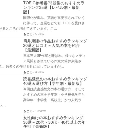
TOEIC参考書/問題集のおすすめラ
ンキング35選【レベル別・最新
版】
国際化が進み、英語が重要視されていく
に伴って、企業などでもTOEICを受けさ
せるところが増えてきています。こ…
もどる
/ 5 view
筒井康隆の作品おすすめランキング
20選と口コミ～人気の本を紹介
【最新版】
日本三大SF作家と呼ばれ、様々なメディ
ア展開もされている作家の筒井康隆さ
ん。数多くの作品を世に出していますが…
もどる
/ 4 view
読書感想文の本おすすめランキング
40選＆選び方【学年別・最新版】
今回は読書感想文の本の選び方、そして
おすすめの本を学年別（小学校低学年と
高学年・中学生・高校生）かつ人気ラ
ン…
もどる
/ 10 view
女性向けの本おすすめランキング
36選～20代・30代・40代以上の年
代別【最新版】