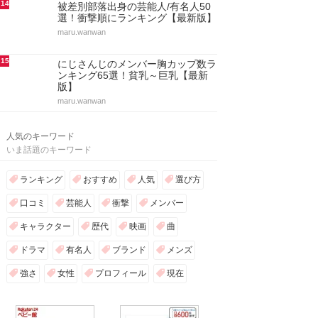
14
被差別部落出身の芸能人/有名人50
選！衝撃順にランキング【最新版】
maru.wanwan
15
にじさんじのメンバー胸カップ数ラ
ンキング65選！貧乳～巨乳【最新
版】
maru.wanwan
人気のキーワード
いま話題のキーワード
ランキング
おすすめ
人気
選び方
口コミ
芸能人
衝撃
メンバー
キャラクター
歴代
映画
曲
ドラマ
有名人
ブランド
メンズ
強さ
女性
プロフィール
現在