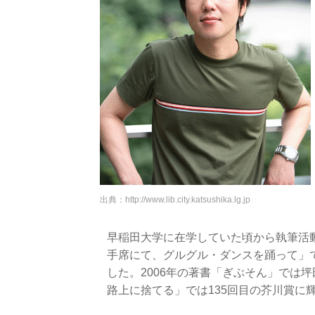
出典：
http://www.lib.city.katsushika.lg.jp
早稲田大学に在学していた頃から執筆活
手席にて、グルグル・ダンスを踊って」
した。2006年の著書「ぎぶそん」では
路上に捨てる」では135回目の芥川賞に