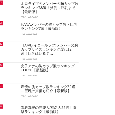
3
ホロライブのメンバーの胸カップ数
ランキング38選！貧乳～巨乳まで
【最新版】
maru.wanwan
4
HANAメンバーの胸カップ数・巨乳
ランキング7選【最新版】
maru.wanwan
5
=LOVE(イコールラブ)メンバーの胸
カップサイズランキング歴代12
選！巨乳はいる？…
maru.wanwan
6
女子アナの胸カップ数ランキング
TOP30【最新版】
maru.wanwan
7
声優の胸カップ数ランキング32選
～巨乳の声優も紹介【最新版】
maru.wanwan
8
崇教真光の芸能人/有名人22選！衝
撃ランキング【最新版】