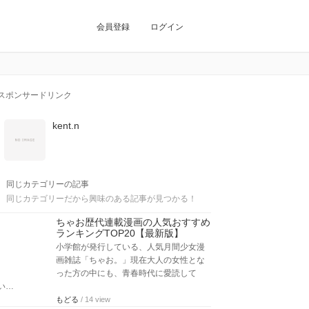
会員登録
ログイン
スポンサードリンク
kent.n
同じカテゴリーの記事
同じカテゴリーだから興味のある記事が見つかる！
ちゃお歴代連載漫画の人気おすすめ
ランキングTOP20【最新版】
小学館が発行している、人気月間少女漫
画雑誌「ちゃお。」現在大人の女性とな
った方の中にも、青春時代に愛読して
い…
もどる
/ 14 view