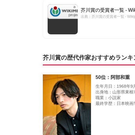
芥川賞の受賞者一覧 - Wiki
出典：芥川賞の受賞者一覧 - Wikip
芥川賞の歴代作家おすすめランキング
50位：阿部和重
生年月日：1968年9
出身地：山形県東根
職業：小説家
最終学歴：日本映画