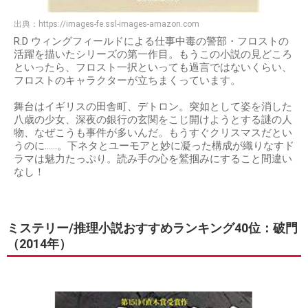
出典：
https://images-fe.ssl-images-amazon.com
R.D ウィングフィールドによる仕事中毒の警部・フロストの
活躍を描いたシリーズの第一作目。もうこの小説の見どころ
といったら、フロスト一択といっても過言ではないくらい、
フロストのキャラクターが立ちまくっています。
舞台はイギリスの田舎町、デトロン。突如として姿を消した
八歳の少女、深夜の銀行の玄関をこじ開けようとする謎の人
物、なぜこうも事件が多いんだ。もうすぐクリスマスだとい
うのに……。下ネタとユーモアと妙に凝った構成が織りなすド
ラマは魅力たっぷり。読み手の心を鷲掴みにすること間違い
なし！
ミステリー/推理小説おすすめランキング40位：破門
（2014年）