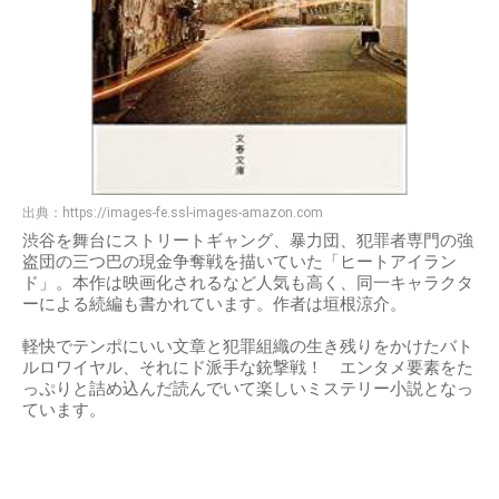
出典：
https://images-fe.ssl-images-amazon.com
渋谷を舞台にストリートギャング、暴力団、犯罪者専門の強
盗団の三つ巴の現金争奪戦を描いていた「ヒートアイラン
ド」。本作は映画化されるなど人気も高く、同一キャラクタ
ーによる続編も書かれています。作者は垣根涼介。
軽快でテンポにいい文章と犯罪組織の生き残りをかけたバト
ルロワイヤル、それにド派手な銃撃戦！ エンタメ要素をた
っぷりと詰め込んだ読んでいて楽しいミステリー小説となっ
ています。