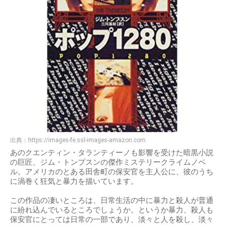
出典：
https://images-fe.ssl-images-amazon.com
あのクエンティン・タランティーノも影響を受けた暗黒小説
の巨匠、ジム・トンプスンの傑作ミステリークライムノベ
ル。アメリカのとある田舎町の保安官を主人公に、彼のうち
に渦巻く狂気と暴力を描いています。
この作品の凄いところは、日常生活の中に暴力と殺人が普通
に紛れ込んでいるところでしょうか。というか暴力、殺人も
保安官にとっては日常の一部であり、淡々と人を殺し、淡々