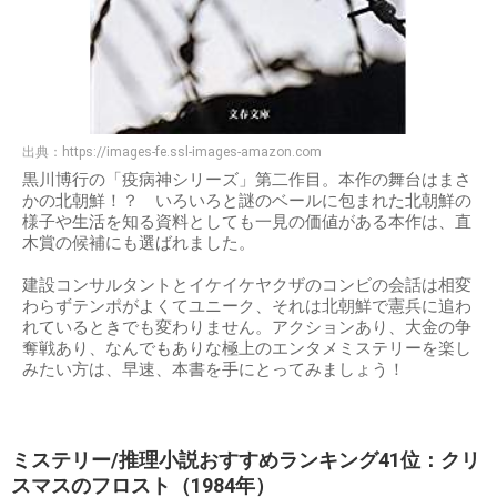
出典：
https://images-fe.ssl-images-amazon.com
黒川博行の「疫病神シリーズ」第二作目。本作の舞台はまさ
かの北朝鮮！？ いろいろと謎のベールに包まれた北朝鮮の
様子や生活を知る資料としても一見の価値がある本作は、直
木賞の候補にも選ばれました。
建設コンサルタントとイケイケヤクザのコンビの会話は相変
わらずテンポがよくてユニーク、それは北朝鮮で憲兵に追わ
れているときでも変わりません。アクションあり、大金の争
奪戦あり、なんでもありな極上のエンタメミステリーを楽し
みたい方は、早速、本書を手にとってみましょう！
ミステリー/推理小説おすすめランキング41位：クリ
スマスのフロスト（1984年）