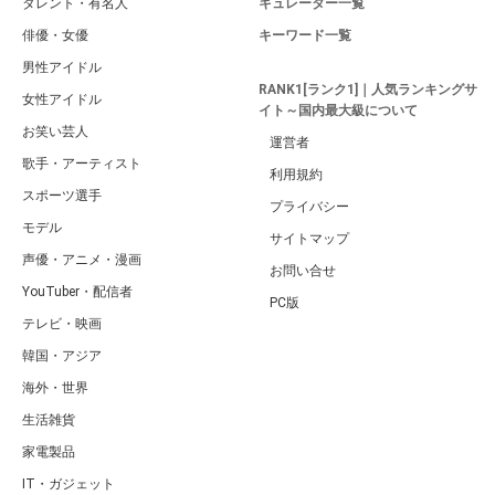
タレント・有名人
キュレーター一覧
俳優・女優
キーワード一覧
男性アイドル
RANK1[ランク1]｜人気ランキングサ
女性アイドル
イト～国内最大級について
お笑い芸人
運営者
歌手・アーティスト
利用規約
スポーツ選手
プライバシー
モデル
サイトマップ
声優・アニメ・漫画
お問い合せ
YouTuber・配信者
PC版
テレビ・映画
韓国・アジア
海外・世界
生活雑貨
家電製品
IT・ガジェット