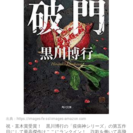
出典：
https://images-fe.ssl-images-amazon.com
祝・直木賞受賞！ 黒川博行の「疫病神シリーズ」の第五作
目にして最高傑作はここにランクイン！ 詐欺を働いて高飛