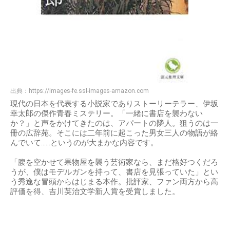
出典：
https://images-fe.ssl-images-amazon.com
現代の日本を代表する小説家でありストーリーテラー、伊坂
幸太郎の傑作青春ミステリー。「一緒に書店を襲わない
か？」と声をかけてきたのは、アパートの隣人。狙うのは一
冊の広辞苑。そこには二年前に起こった男女三人の物語が絡
んでいて……というのが大まかな内容です。
「腹を空かせて果物屋を襲う芸術家なら、まだ格好つくだろ
うが、僕はモデルガンを持って、書店を見張っていた」とい
う秀逸な冒頭からはじまる本作。批評家、ファン両方から高
評価を得、吉川英治文学新人賞を受賞しました。