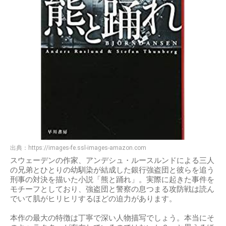
出典：
https://images-fe.ssl-images-amazon.com
スウェーデンの作家、アンデシュ・ルースルンドによる三人
の兄弟とひとりの幼馴染が結成した銀行強盗団と彼らを追う
刑事の対決を描いた小説「熊と踊れ」。実際に起きた事件を
モチーフとしており、強盗団と警察の息つまる攻防戦は読ん
でいて肌がヒリヒリするほどの迫力があります。
本作の最大の特徴は丁寧で深い人物描写でしょう。本当にそ