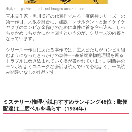
出典：
https://images-fe.ssl-images-amazon.com
直木賞作家・黒川博行の代表作である「疫病神シリーズ」の
第一作目。大阪を舞台に、建設コンサルタントと超イケイケ
ヤクザのコンビが金儲けのために事件に首を突っ込み、しっ
ちゃかめっちゃかにかき回すというのが、シリーズの内容と
なっています。
シリーズ一作目にあたる本作では、主人公たちがコンビを組
むようになったきっかけの事件——産業廃棄物処理場を巡る
トラブルに巻き込まれていく姿が書かれています。関西弁の
テンポがよくユニークな会話は読んでいて心地よく、一気読
み間違いなしの作品です。
ミステリー/推理小説おすすめランキング46位：郵便
配達は二度ベルを鳴らす（1934年）