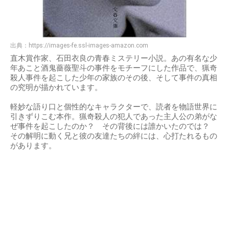
出典：
https://images-fe.ssl-images-amazon.com
直木賞作家、石田衣良の青春ミステリー小説。あの有名な少
年あこと酒鬼薔薇聖斗の事件をモチーフにした作品で、猟奇
殺人事件を起こした少年の家族のその後、そして事件の真相
の究明が描かれています。
軽妙な語り口と個性的なキャラクターで、読者を物語世界に
引きずりこむ本作。猟奇殺人の犯人であった主人公の弟がな
ぜ事件を起こしたのか？ その背後には誰かいたのでは？
その解明に動く兄と彼の友達たちの絆には、心打たれるもの
があります。