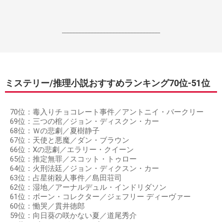
------------------------------------------------------------------
ミステリー/推理小説おすすめランキング70位‐51位
70位：毒入りチョコレート事件／アントニイ・バークリー
69位：三つの棺／ジョン・ディスクン・カー
68位：Ｗの悲劇／夏樹静子
67位：天使と悪魔／ダン・ブラウン
66位：Xの悲劇／エラリー・クイーン
65位：推定無罪／スコット・トゥロー
64位：火刑法廷／ジョン・ディクスン・カー
63位：占星術殺人事件／島田荘司
62位：湿地／アーナルデュル・インドリダソン
61位：ボーン・コレクター／ジェフリー ディーヴァー
60位：慟哭／貫井徳郎
59位：向日葵の咲かない夏／道尾秀介