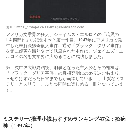
出典：
https://images-fe.ssl-images-amazon.com
アメリカ文学界の狂犬、ジェイムズ・エルロイの「暗黒の
L.A.四部作」の記念すべき第一作目。1947年にアメリカで発
生した未解決猟奇殺人事件、通称「ブラック・ダリア事件」
を元に虚実を織り交ぜて執筆された本作は、ジェイムズ・エ
ルロイの名を文学界に広めることに成功しました。
第二次世界大戦終結後、刑事となった主人公とその相棒は、
「ブラック・ダリア事件」の真相究明にのめり込むあまり、
幸せなはずだった日常までもが崩壊していき……。上質なミス
テリーとスリラー、ふたつ同時に楽しめる一冊となっていま
す。
ミステリー/推理小説おすすめランキング47位：疫病
神（1997年）