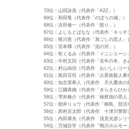
70位：山田詠美（代表作「A2Z」）
69位：和田竜（代表作「のぼうの城」）
68位：吉田修一（代表作「怒り」）
67位：よしもとばなな（代表作「キッチ
66位：唯川恵（代表作「肩ごしの恋人」
65位：宮本輝（代表作「泥の河」）
64位：乾くるみ（代表作「イニシエーシ
63位：中村文則（代表作「去年の冬、き
62位：村山由佳（代表作 おいしいコー
61位：島田荘司（代表作「占星術殺人事
60位：知念実希人（代表作 天久鷹央の
59位：江國香織（代表作「きらきらひか
58位：雫井脩介（代表作「検察側の罪人
57位：朝井リョウ（代表作「桐島、部活
56位：西村京太郎（代表作 十津川警部
55位：内田康夫（代表作 浅見光彦シリ
54位：万城目学（代表作「鴨川ホルモー