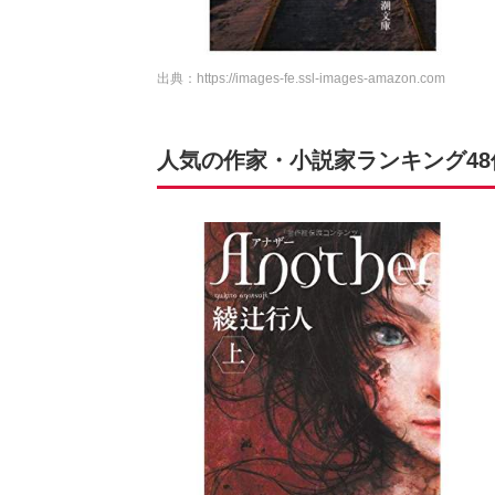
出典：
https://images-fe.ssl-images-amazon.com
人気の作家・小説家ランキング4