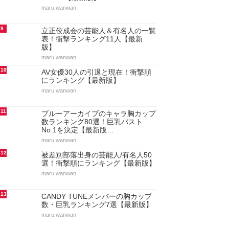
maru.wanwan
9
立正佼成会の芸能人＆有名人の一覧
表！衝撃ランキング11人【最新
版】
maru.wanwan
10
AV女優30人の引退と現在！衝撃順
にランキング【最新版】
maru.wanwan
11
ブルーアーカイブのキャラ胸カップ
数ランキング80選！巨乳バスト
No.1を決定【最新版…
maru.wanwan
12
被差別部落出身の芸能人/有名人50
選！衝撃順にランキング【最新版】
maru.wanwan
13
CANDY TUNEメンバーの胸カップ
数・巨乳ランキング7選【最新版】
maru.wanwan