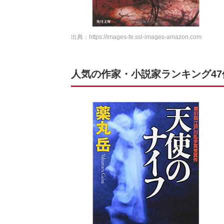
出典：
https://images-fe.ssl-images-amazon.com
人気の作家・小説家ランキング4