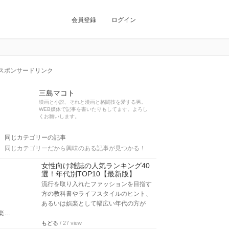
会員登録
ログイン
スポンサードリンク
三島マコト
映画と小説、それと漫画と格闘技を愛する男。
WEB媒体で記事を書いたりもしてます。よろし
くお願いします。
同じカテゴリーの記事
同じカテゴリーだから興味のある記事が見つかる！
女性向け雑誌の人気ランキング40
選！年代別TOP10【最新版】
流行を取り入れたファッションを目指す
方の教科書やライフスタイルのヒント、
あるいは娯楽として幅広い年代の方が
楽…
もどる
/ 27 view