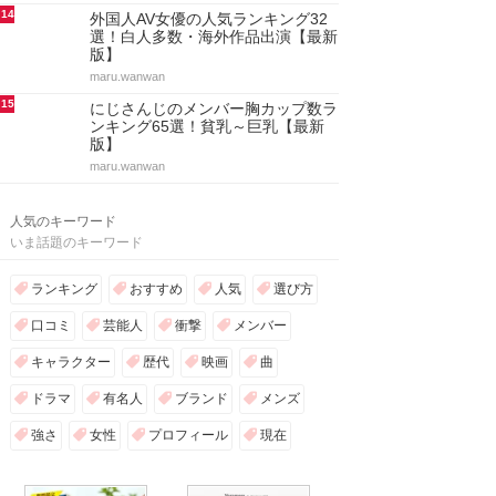
14
外国人AV女優の人気ランキング32
選！白人多数・海外作品出演【最新
版】
maru.wanwan
15
にじさんじのメンバー胸カップ数ラ
ンキング65選！貧乳～巨乳【最新
版】
maru.wanwan
人気のキーワード
いま話題のキーワード
ランキング
おすすめ
人気
選び方
口コミ
芸能人
衝撃
メンバー
キャラクター
歴代
映画
曲
ドラマ
有名人
ブランド
メンズ
強さ
女性
プロフィール
現在