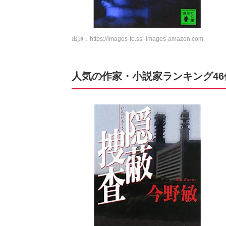
出典：
https://images-fe.ssl-images-amazon.com
人気の作家・小説家ランキング4