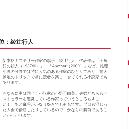
8位：綾辻行人
新本格ミステリー作家の旗手・綾辻行人。代表作は「十角
館の殺人（1987年）」、「Another（2009）」など。推理
小説の分野では特に人気のある作家のひとりであり、驚天
動地のトリックで常に読者を楽しませてくれる小説家でも
あります。
ちなみに妻は同じく小説家の小野不由美。夫婦どちらもベ
ストセラーを連発している作家っていうところもすご
い！ あと麻雀がかなり好きでも有名です。プロも混じっ
た大会で優勝したりしているので、かなりの腕前であるこ
とがわかります。