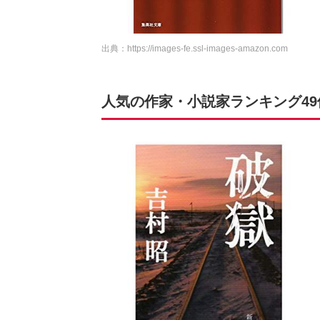
出典：
https://images-fe.ssl-images-amazon.com
人気の作家・小説家ランキング4