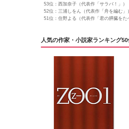
53位：西加奈子（代表作「サラバ！」）
52位：三浦しをん（代表作「舟を編む」
51位：住野よる（代表作「君の膵臓をた
人気の作家・小説家ランキング50