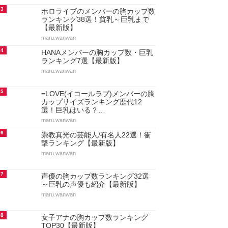
3
ホロライブのメンバーの胸カップ数
ランキング38選！貧乳～巨乳まで
【最新版】
maru.wanwan
4
HANAメンバーの胸カップ数・巨乳
ランキング7選【最新版】
maru.wanwan
5
=LOVE(イコールラブ)メンバーの胸
カップサイズランキング歴代12
選！巨乳はいる？…
maru.wanwan
6
崇教真光の芸能人/有名人22選！衝
撃ランキング【最新版】
maru.wanwan
7
声優の胸カップ数ランキング32選
～巨乳の声優も紹介【最新版】
maru.wanwan
8
女子アナの胸カップ数ランキング
TOP30【最新版】