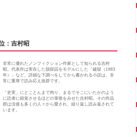
9位：吉村昭
非常に優れたノンフィクション作家として知られる吉村
昭。代表作は実在した脱獄囚をモデルにした「破獄（1983
年）」など。詳細な下調べをしてから書かれる小説は、非
常に重厚で読み応え抜群です。
「史実」にとことんまで拘り、まるでそこにいたかのよう
に読者に錯覚させるほどの筆致をみせた吉村昭。その作品
群は没後も多くの人々から愛され、繰り返し読み返されて
います。