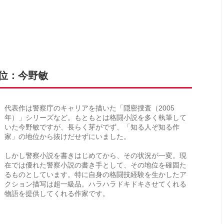
6位：今野敏
代表作は警察庁のキャリアを描いた「隠密捜査（2005
年）」シリーズなど。もともとは格闘小説を多く執筆して
いた今野敏ですが、長らく芽がでず、「知る人ぞ知る作
家」の地位から抜けだせずにいました。
しかし警察小説を書きはじめてから、その状況が一変。現
在では優れた警察小説の書き手として、その地位を確固た
るものとしています。特に自身の格闘技経験を生かしたア
クション描写は超一級品。ハラハラドキドキさせてくれる
物語を提供してくれる作家です。