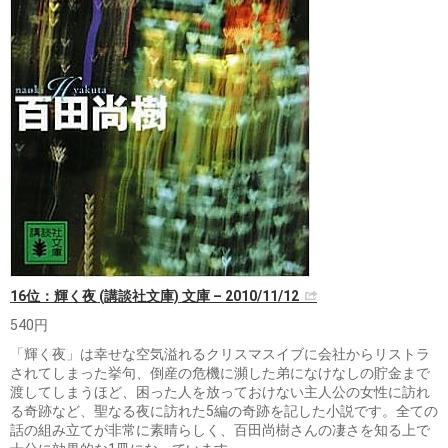
16位：輝く夜 (講談社文庫) 文庫 – 2010/11/12
540円
「輝く夜」は幸せな空気溢れるクリスマスイブに会社からリストラ
されてしまった挙句、倒産の危機に瀕した弟になけなしの貯金まで
渡してしまうほど、困った人を放っておけない主人公の女性に訪れ
る奇跡など、聖なる夜に訪れた5編の奇跡を記した小説です。全ての
話の組み立てが非常に素晴らしく、百田尚樹さんの凄さを知る上で