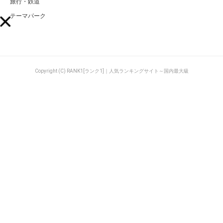
旅行・鉄道
テーマパーク
Copyright (C) RANK1[ランク1]｜人気ランキングサイト～国内最大級