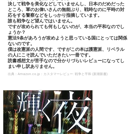
決して戦争を美化などしていませんし、日本のだめだった
ところ、軍のお偉いさんの無能ぶり、戦時なのに平時の対
応をする警察などをしっかり指摘しています。
誰も戦争など望んではいません。
ですが攻められても何もしないのが、本当の平和なのでし
ょうか？
憲法9条があろうが攻めようと思っている国にとっては関係
ないのです。
僕は改憲派の人間です、ですがこの本は護憲派、リベラル
の人にこそ読んでいただきたい一冊です。
読書感想文が苦手なので分かりづらいレビューになってし
まい申し訳ありません。
出典：
Amazon.co.jp：カスタマーレビュー: 戦争と平和 (新潮新書)