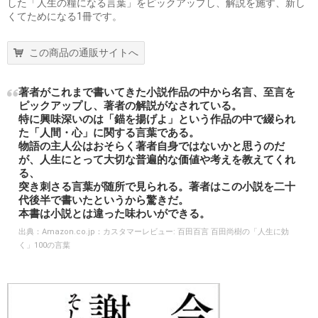
した「人生の糧になる言葉」をピックアップし、解説を施す、新し
くてためになる1冊です。
この商品の通販サイトへ
著者がこれまで書いてきた小説作品の中から名言、至言を
ピックアップし、著者の解説がなされている。
特に興味深いのは「錨を揚げよ」という作品の中で綴られ
た「人間・心」に関する言葉である。
物語の主人公はおそらく著者自身ではないかと思うのだ
が、人生にとって大切な普遍的な価値や考えを教えてくれ
る、
突き刺さる言葉が随所で見られる。著者はこの小説を二十
代後半で書いたというから驚きだ。
本書は小説とは違った味わいができる。
出典：
Amazon.co.jp：カスタマーレビュー: 百田百言 百田尚樹の「人生に効
く」100の言葉