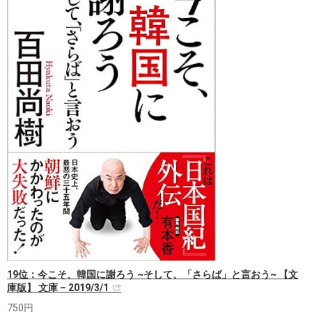
19位：今こそ、韓国に謝ろう ~そして、「さらば」と言おう~ 【文
庫版】 文庫 – 2019/3/1
750円