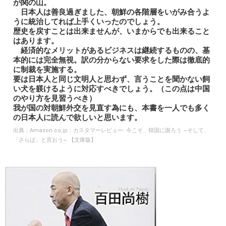
が関の山。
日本人は善良過ぎました、朝鮮の各階層をいがみ合うよ
うに統治してれば上手くいったのでしょう。
歴史を戻すことは出来ませんが、いまからでも出来ること
はあります。
経済的なメリットがあるビジネスは継続するものの、基
本的には完全無視。訳の分からない要求をした際は徹底的
に制裁を実施する。
要は日本人と同じ文明人と思わず、言うことを聞かない飼
い犬を躾けるように対応すべきでしょう。（この点は中国
のやり方を見習うべき）
我が国の対朝鮮外交を見直す為にも、本書を一人でも多く
の日本人に読んで欲しいと思います。
出典：
Amazon.co.jp：カスタマーレビュー: 今こそ、韓国に謝ろう ~そして、
「さらば」と言おう~ 【文庫版】