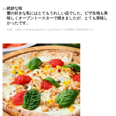
絶妙な味
蟹の好きな私にはとてもうれしい品でした。ピザ生地も美
味しくオーブントースターで焼きましたが、とても美味し
かったです。
出典：
https://review.rakuten.co.jp/item/1/269889_10000018/1.1/