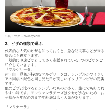
出典：
https://pixabay.com
2、ピザの種類で選ぶ
代表的な人気のピザを知っておくと、急な訪問客などが来る
場合にも役立ちます。
一般的に冷凍ピザとして多く市販されている3つのピザをご
紹介していきます。
『マルゲリータ』
赤・白・緑色が特徴なマルゲリータは、シンプルかつイタリ
アの国旗の配色と同じ見た目が美しいイタリアンピザの定番
です。
他のピザと比べるとシンプルなものが多く、誰にでも好まれ
やすい味です。モッツァレラチーズはクセが少ないため、お
子様から年配の方まで年齢層は広く人気があります。
『マリナーラ』