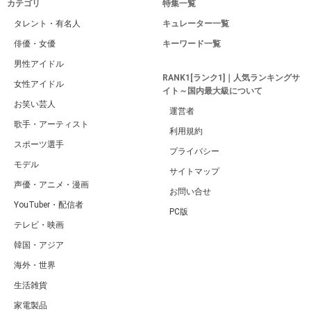
カテゴリ
特集一覧
タレント・有名人
キュレーター一覧
俳優・女優
キーワード一覧
男性アイドル
RANK1[ランク1]｜人気ランキングサ
女性アイドル
イト～国内最大級について
お笑い芸人
運営者
歌手・アーティスト
利用規約
スポーツ選手
プライバシー
モデル
サイトマップ
声優・アニメ・漫画
お問い合せ
YouTuber・配信者
PC版
テレビ・映画
韓国・アジア
海外・世界
生活雑貨
家電製品