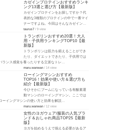
カゼインプロテインおすすめランキ
ング13選と選び方【最新版】
カゼインプロテインをお探しですか？代
表的な3種類のプロテインの中で一番マイ
ナーですよね。今回はそんなカゼイン…
taurus7
/ 9 view
トランポリンおすすめ20選！大人
用・子供用ランキングTOP10【最
新版】
トランポリンは筋力を鍛えることができ
たり、ダイエットできたり、子供用では
バランス感覚を養ったりする立派なトレ…
maru.wanwan
/ 14 view
ローイングマシンおすすめ
TOP16！効果や使い方＆選び方も
紹介【最新版】
今ひそかにブームになっている有酸素運
動マシンのローイングマシン。ここでは
ローイングマシンの使い方と効果を解説…
maru.wanwan
/ 12 view
女性のヨガウェア/服装の人気ブラ
ンド＆おしゃれ商品TOP25【最新
版】
ヨガを始めるうえで揃える必要があるア