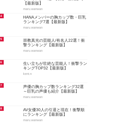
【最新版】
maru.wanwan
4
HANAメンバーの胸カップ数・巨乳
ランキング7選【最新版】
maru.wanwan
5
崇教真光の芸能人/有名人22選！衝
撃ランキング【最新版】
maru.wanwan
6
生い立ちが壮絶な芸能人！衝撃ラン
キングTOP32【最新版】
kent.n
7
声優の胸カップ数ランキング32選
～巨乳の声優も紹介【最新版】
maru.wanwan
8
AV女優30人の引退と現在！衝撃順
にランキング【最新版】
maru.wanwan