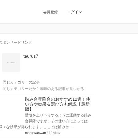
会員登録
ログイン
スポンサードリンク
taurus7
同じカテゴリーの記事
同じカテゴリーだから興味のある記事が見つかる！
踏み台昇降台のおすすめ12選！使
い方や効果＆選び方も解説【最新
版】
階段を上り下りするように運動する踏み
台昇降ですが、その使い方によっては
様々な効果が得られます。ここでは踏み台…
maru.wanwan
/ 12 view