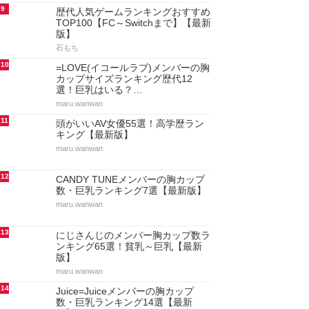
9
歴代人気ゲームランキングおすすめ
TOP100【FC～Switchまで】【最新
版】
石もち
10
=LOVE(イコールラブ)メンバーの胸
カップサイズランキング歴代12
選！巨乳はいる？…
maru.wanwan
11
頭がいいAV女優55選！高学歴ラン
キング【最新版】
maru.wanwan
12
CANDY TUNEメンバーの胸カップ
数・巨乳ランキング7選【最新版】
maru.wanwan
13
にじさんじのメンバー胸カップ数ラ
ンキング65選！貧乳～巨乳【最新
版】
maru.wanwan
14
Juice=Juiceメンバーの胸カップ
数・巨乳ランキング14選【最新