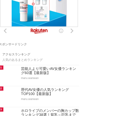
スポンサードリンク
アクセスランキング
人気のあるまとめランキング
1
芸能人より可愛いAV女優ランキン
グ60選【最新版】
maru.wanwan
2
歴代AV女優の人気ランキング
TOP100【最新版】
maru.wanwan
3
ホロライブのメンバーの胸カップ数
ランキング38選！貧乳～巨乳まで