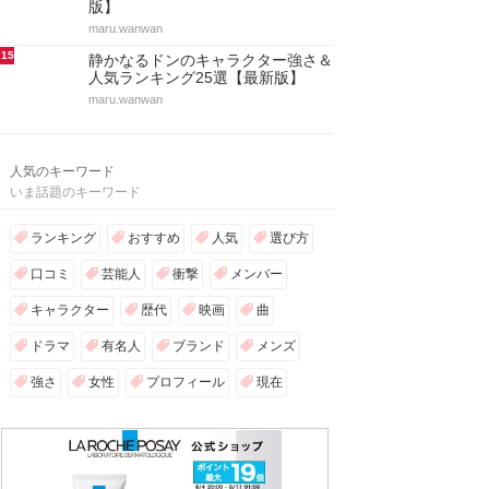
版】
maru.wanwan
15
静かなるドンのキャラクター強さ＆
人気ランキング25選【最新版】
maru.wanwan
人気のキーワード
いま話題のキーワード
ランキング
おすすめ
人気
選び方
口コミ
芸能人
衝撃
メンバー
キャラクター
歴代
映画
曲
ドラマ
有名人
ブランド
メンズ
強さ
女性
プロフィール
現在