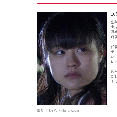
1
生年
出
職
所
代
テ
い
レ
映
3
ナ
出典：
https://pwfinlandia.com