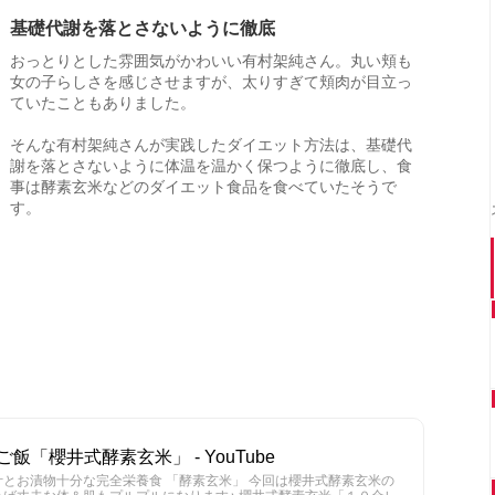
基礎代謝を落とさないように徹底
おっとりとした雰囲気がかわいい有村架純さん。丸い頬も
女の子らしさを感じさせますが、太りすぎて頬肉が目立っ
ていたこともありました。
そんな有村架純さんが実践したダイエット方法は、基礎代
謝を落とさないように体温を温かく保つように徹底し、食
事は酵素玄米などのダイエット食品を食べていたそうで
す。
「櫻井式酵素玄米」 - YouTube
汁とお漬物十分な完全栄養食 「酵素玄米」 今回は櫻井式酵素玄米の