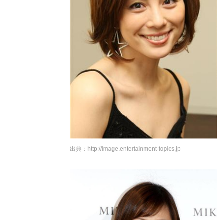
出典：
http://image.entertainment-topics.jp