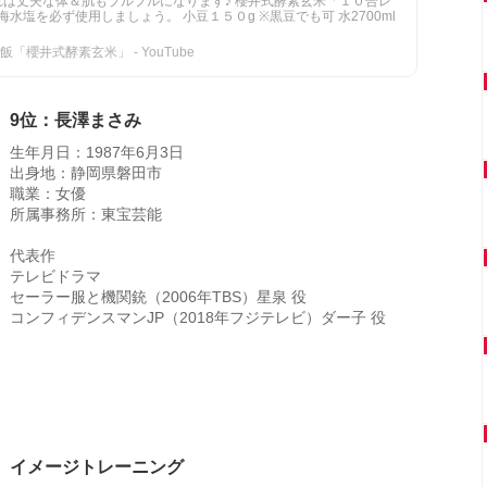
れば丈夫な体＆肌もプルプルになります♪ 櫻井式酵素玄米「１０合レ
海水塩を必ず使用しましょう。 小豆１５０g ※黒豆でも可 水2700ml
櫻井式酵素玄米」 - YouTube
9位：長澤まさみ
生年月日：1987年6月3日
出身地：静岡県磐田市
職業：女優
所属事務所：東宝芸能
代表作
テレビドラマ
セーラー服と機関銃（2006年TBS）星泉 役
コンフィデンスマンJP（2018年フジテレビ）ダー子 役
イメージトレーニング