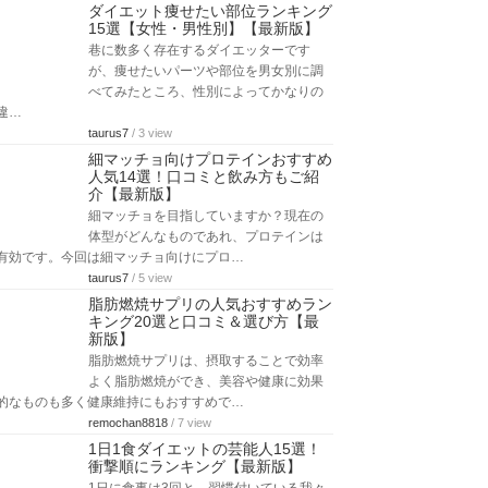
ダイエット痩せたい部位ランキング
15選【女性・男性別】【最新版】
巷に数多く存在するダイエッターです
が、痩せたいパーツや部位を男女別に調
べてみたところ、性別によってかなりの
違…
taurus7
/ 3 view
細マッチョ向けプロテインおすすめ
人気14選！口コミと飲み方もご紹
介【最新版】
細マッチョを目指していますか？現在の
体型がどんなものであれ、プロテインは
有効です。今回は細マッチョ向けにプロ…
taurus7
/ 5 view
脂肪燃焼サプリの人気おすすめラン
キング20選と口コミ＆選び方【最
新版】
脂肪燃焼サプリは、摂取することで効率
よく脂肪燃焼ができ、美容や健康に効果
的なものも多く健康維持にもおすすめで…
remochan8818
/ 7 view
1日1食ダイエットの芸能人15選！
衝撃順にランキング【最新版】