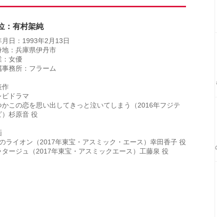
0位：有村架純
月日：1993年2月13日
身地：兵庫県伊丹市
業：女優
属事務所：フラーム
表作
レビドラマ
つかこの恋を思い出してきっと泣いてしまう（2016年フジテ
ビ）杉原音 役
画
月のライオン（2017年東宝・アスミック・エース）幸田香子 役
ラタージュ（2017年東宝・アスミックエース）工藤泉 役