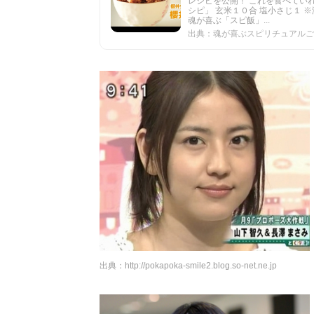
レシピを公開！ これを食べてい
シピ」 玄米１０合 塩小さじ１ ※
魂が喜ぶ「スピ飯」...
出典：魂が喜ぶスピリチュアルご飯「
出典：
http://pokapoka-smile2.blog.so-net.ne.jp