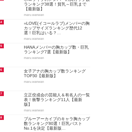
ランキング38選！貧乳～巨乳まで
【最新版】
maru.wanwan
4
=LOVE(イコールラブ)メンバーの胸
カップサイズランキング歴代12
選！巨乳はいる？…
maru.wanwan
5
HANAメンバーの胸カップ数・巨乳
ランキング7選【最新版】
maru.wanwan
6
女子アナの胸カップ数ランキング
TOP30【最新版】
maru.wanwan
7
立正佼成会の芸能人＆有名人の一覧
表！衝撃ランキング11人【最新
版】
maru.wanwan
8
ブルーアーカイブのキャラ胸カップ
数ランキング80選！巨乳バスト
No.1を決定【最新版…