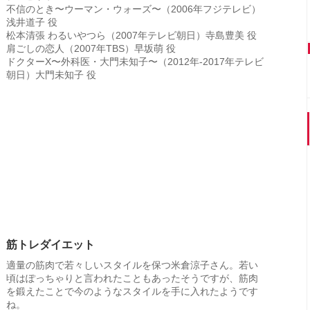
不信のとき〜ウーマン・ウォーズ〜（2006年フジテレビ）
浅井道子 役
松本清張 わるいやつら（2007年テレビ朝日）寺島豊美 役
肩ごしの恋人（2007年TBS）早坂萌 役
ドクターX〜外科医・大門未知子〜（2012年-2017年テレビ
朝日）大門未知子 役
筋トレダイエット
適量の筋肉で若々しいスタイルを保つ米倉涼子さん。若い
頃はぽっちゃりと言われたこともあったそうですが、筋肉
を鍛えたことで今のようなスタイルを手に入れたようです
ね。