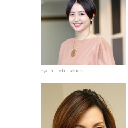
出典：
https://dot.asahi.com