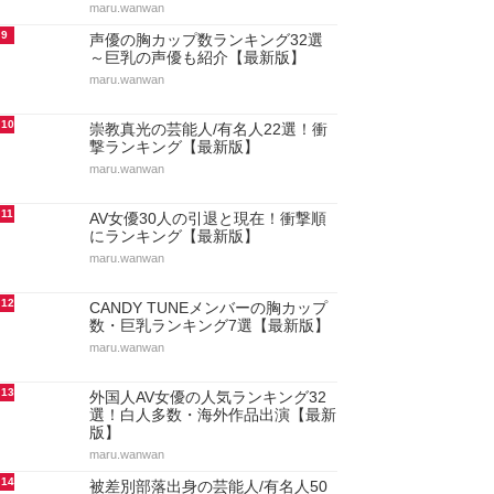
maru.wanwan
9
声優の胸カップ数ランキング32選
～巨乳の声優も紹介【最新版】
maru.wanwan
10
崇教真光の芸能人/有名人22選！衝
撃ランキング【最新版】
maru.wanwan
11
AV女優30人の引退と現在！衝撃順
にランキング【最新版】
maru.wanwan
12
CANDY TUNEメンバーの胸カップ
数・巨乳ランキング7選【最新版】
maru.wanwan
13
外国人AV女優の人気ランキング32
選！白人多数・海外作品出演【最新
版】
maru.wanwan
14
被差別部落出身の芸能人/有名人50