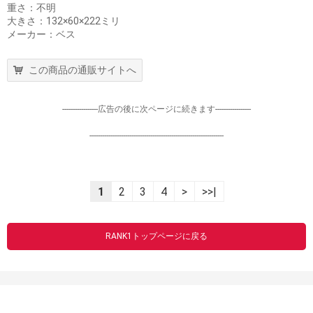
重さ：不明
大きさ：132×60×222ミリ
メーカー：ベス
この商品の通販サイトへ
-----------------広告の後に次ページに続きます-----------------
----------------------------------------------------------------
1
2
3
4
>
>>|
RANK1トップページに戻る