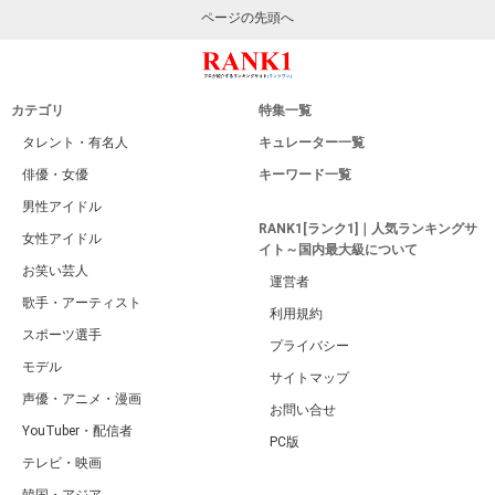
ページの先頭へ
カテゴリ
特集一覧
タレント・有名人
キュレーター一覧
俳優・女優
キーワード一覧
男性アイドル
RANK1[ランク1]｜人気ランキングサ
女性アイドル
イト～国内最大級について
お笑い芸人
運営者
歌手・アーティスト
利用規約
スポーツ選手
プライバシー
モデル
サイトマップ
声優・アニメ・漫画
お問い合せ
YouTuber・配信者
PC版
テレビ・映画