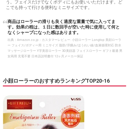
う。フェイスだけでなくボディにもお使いいただけます。ど
こでも持って行ける便利なミニサイズです。
商品はローラーの滑りも良く適度な重量で気に入ってま
す。効果の程は、１日に数回手が空いた時に使用して何と
なくシャープになった感はあります。
出典：
Amazon.co.jp：カスタマーレビュー: 小顔ローラー Longtop 美顔ローラ
ー フェイス/ボディー用 ミニサイズ 脂肪/浮腫み/ほうれい線/血液循環対応 防水
マッサージローラー Y字美容ローラー 3D美顔器 フェイスローラー ギフト最適 男
女両用 充電不要 日本語説明書付 12ヶ月メーカー保証
小顔ローラーのおすすめランキングTOP20-16