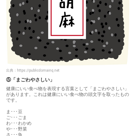
出典：
https://publicdomainq.net
⑤「まごわやさしい」
健康にいい食べ物を表現する言葉として「まごわやさしい」
があります。これは健康にいい食べ物の頭文字を取ったもの
です。
ま･･･豆
ご･･･ごま
わ･･･わかめ
や･･･野菜
さ･･･魚