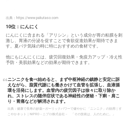
出典：
https://www.pakutaso.com
10位：にんにく
にんにくに含まれる「アリシン」という成分が胃の粘膜を刺
激し、胃液の分泌を促すことで食欲促進効果が期待できま
す。夏バテ気味の時に特におすすめの食材です。
他にもにんにくには、疲労回復効果・免疫力アップ・冷え性
予防・美肌効果などの効果が期待できます。
ニンニクを食べ始めると、まず中枢神経の鎮静と安定に訴
えながら、脂質代謝にも働きかけて血管を拡張し、血液循
環を活発にします。血管内の疲労因子は徐々に取り除か
れ、ストレスの随伴症状である神経性の便秘・下痢・肩こ
り・胃痛などが解消されます。
出典：
健康で長寿の妙薬―ガーリックパワーで健やかに 「ニンニク」の効用｜す
こやかネット｜NIPRO－ニプロ株式会社－ 「その技術は、人のために。」