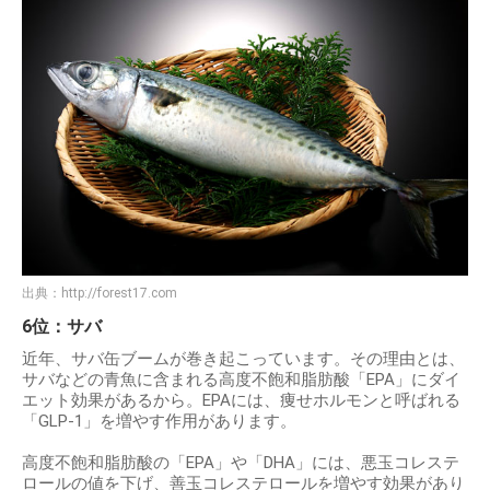
出典：
http://forest17.com
6位：サバ
近年、サバ缶ブームが巻き起こっています。その理由とは、
サバなどの青魚に含まれる高度不飽和脂肪酸「EPA」にダイ
エット効果があるから。EPAには、痩せホルモンと呼ばれる
「GLP-1」を増やす作用があります。
高度不飽和脂肪酸の「EPA」や「DHA」には、悪玉コレステ
ロールの値を下げ、善玉コレステロールを増やす効果があり