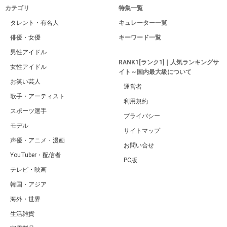
カテゴリ
特集一覧
タレント・有名人
キュレーター一覧
俳優・女優
キーワード一覧
男性アイドル
RANK1[ランク1]｜人気ランキングサ
女性アイドル
イト～国内最大級について
お笑い芸人
運営者
歌手・アーティスト
利用規約
スポーツ選手
プライバシー
モデル
サイトマップ
声優・アニメ・漫画
お問い合せ
YouTuber・配信者
PC版
テレビ・映画
韓国・アジア
海外・世界
生活雑貨