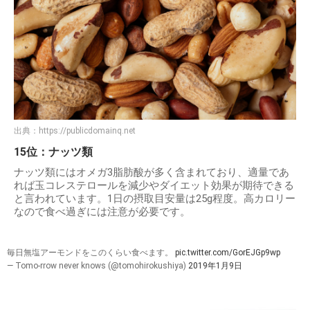
出典：
https://publicdomainq.net
15位：ナッツ類
ナッツ類にはオメガ3脂肪酸が多く含まれており、適量であ
れば玉コレステロールを減少やダイエット効果が期待できる
と言われています。1日の摂取目安量は25g程度。高カロリー
なので食べ過ぎには注意が必要です。
毎日無塩アーモンドをこのくらい食べます。
pic.twitter.com/GorEJGp9wp
— Tomo-rrow never knows (@tomohirokushiya)
2019年1月9日