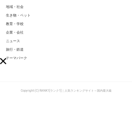
地域・社会
生き物・ペット
教育・学校
企業・会社
ニュース
旅行・鉄道
テーマパーク
Copyright (C) RANK1[ランク1]｜人気ランキングサイト～国内最大級