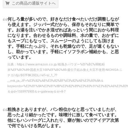
この商品の通販サイトへ
何しろ量が多いので、好きなだけ食べたいだけ調整しなが
ら使えます。ジッパー式だから、保存もそれなりに簡単で
す。お湯を注いでかき混ぜればあっという間におから料理
になります。合わせるものや調味料、水の量で、おかずに
もスープにもなって、スムージーのようにしても頂けま
す。手軽にたっぷり、それも乾燥なので、足が速くもない
し、助かっています。手軽にイソフラボン補給かも、と思
っています。
出典：
https://www.amazon.co.jp/粗挽きパウダー%EF%BC%88粗粉
末%EF%BC%89-国産大豆100%EF%BC%85-遺伝子組み換え大豆不使用-NICHIGA-ニ
チガ/dp/B07F8K2XDL/ref=sr_1_7?
__mk_ja_JP=%E3%82%AB%E3%82%BF%E3%82%AB%E3%83%8A＆
keywords=%E3%81%8A%E3%81%8B%E3%82%89%E3%83%91%E3%82%A6%E3%83
＆qid=1559975905＆s=gateway＆sr=8-7
粗挽きとありますが、パン粉位かなと思っていましたが、
思ったより細かったです。味噌汁に放して食べています。
他にもハンバーグに入れたり、癖が無いのでアイデア次第
で何でもいける気がします。