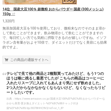
14位 国産大豆100％ 超微粉 おからパウダー 国産 (300メッシュ)
150g
1,320円
無添加国産大豆を100％使用しており、微粉末なのでそのまま溶か
して飲むことができます。飲み物溶かして飲むことができますの
で、毎日忙しい方でも気軽に摂取できるのが嬉しいですね。イソフ
ラボン含有量がおよそ10倍で、ダイエットだけでなく美容にも効果
的ですよ。
この商品の通販サイトへ
テレビで見て他の商品と2種類買ってみたけど、もう1つの
ほうは喉に残るし最悪でしたが こちらの商品はコーヒーに
入れたりスープに入れてもあんまり気にせず飲めました。
2つ入だからなかなかなくならないけど、なくなったらリピ
ートしたいです。
出典：
https://www.amazon.co.jp/国産大豆100%EF%BC%85-おからパウダー-な
かから美育-置き換えダイエット-%EF%BC%88チャック付き
袋%EF%BC%89/dp/B078HHC9V2/ref=sr_1_8?