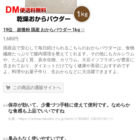
19位 超微粉 国産 おからパウダー 1kg
1,680円
国産品で安心して毎日続けられるこちらのおからパウダーは、食物
繊維たっぷりで腸内環境を整えてくれます。その他にもカルシウム
や、たんぱく質、炭水化物、カリウム、大豆イソフラボンが豊富に
含まれており、ダイエットだけでなく健康や美容におすすめです
よ。料理やお菓子作り、生おからなどに大活躍できますよ。
この商品の通販サイトへ
保存が効いて、少量づつ手軽に使えて便利です。なめらか
な食感も上品でいいですね
出典：
https://review.rakuten.co.jp/item/1/303687_10010110/1.1/
臭みもなく使いやすいです。