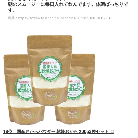
朝のスムージーに毎日入れて飲んでます。体調ばっちりで
す。
出典：
https://review.rakuten.co.jp/item/1/303687_10010110/1.1/
18位 国産おからパウダー 乾燥おから 200g3袋セット