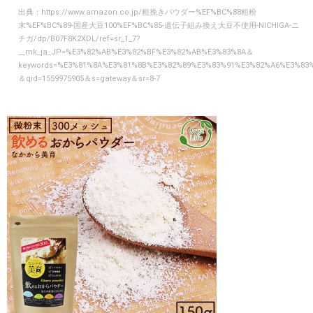
出典：
https://www.amazon.co.jp/粗挽きパウダー%EF%BC%88粗粉
末%EF%BC%89-国産大豆100%EF%BC%85-遺伝子組み換え大豆不使用-NICHIGA-ニ
チガ/dp/B07F8K2XDL/ref=sr_1_7?
__mk_ja_JP=%E3%82%AB%E3%82%BF%E3%82%AB%E3%83%8A＆
keywords=%E3%81%8A%E3%81%8B%E3%82%89%E3%83%91%E3%82%A6%E3%83
＆qid=1559975905＆s=gateway＆sr=8-7