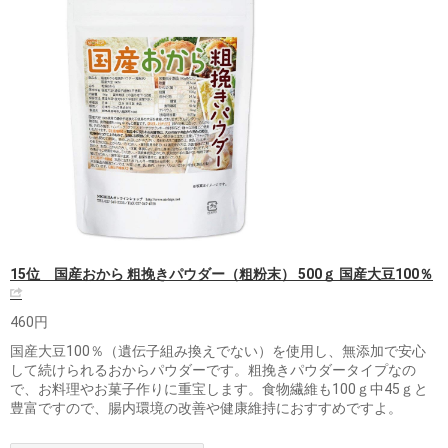
15位 国産おから 粗挽きパウダー（粗粉末） 500ｇ 国産大豆100％
460円
国産大豆100％（遺伝子組み換えでない）を使用し、無添加で安心
して続けられるおからパウダーです。粗挽きパウダータイプなの
で、お料理やお菓子作りに重宝します。食物繊維も100ｇ中45ｇと
豊富ですので、腸内環境の改善や健康維持におすすめですよ。