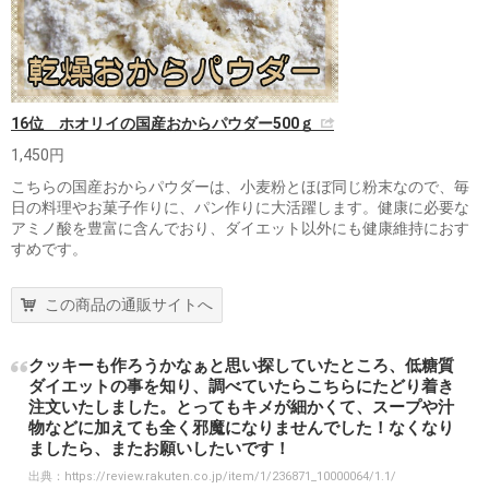
16位 ホオリイの国産おからパウダー500ｇ
1,450円
こちらの国産おからパウダーは、小麦粉とほぼ同じ粉末なので、毎
日の料理やお菓子作りに、パン作りに大活躍します。健康に必要な
アミノ酸を豊富に含んでおり、ダイエット以外にも健康維持におす
すめです。
この商品の通販サイトへ
クッキーも作ろうかなぁと思い探していたところ、低糖質
ダイエットの事を知り、調べていたらこちらにたどり着き
注文いたしました。とってもキメが細かくて、スープや汁
物などに加えても全く邪魔になりませんでした！なくなり
ましたら、またお願いしたいです！
出典：
https://review.rakuten.co.jp/item/1/236871_10000064/1.1/