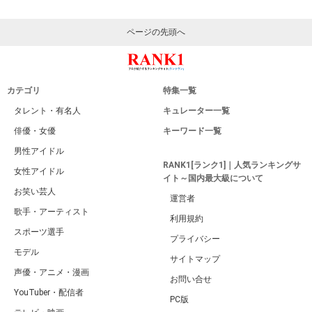
ページの先頭へ
カテゴリ
特集一覧
タレント・有名人
キュレーター一覧
俳優・女優
キーワード一覧
男性アイドル
RANK1[ランク1]｜人気ランキングサ
女性アイドル
イト～国内最大級について
お笑い芸人
運営者
歌手・アーティスト
利用規約
スポーツ選手
プライバシー
モデル
サイトマップ
声優・アニメ・漫画
お問い合せ
YouTuber・配信者
PC版