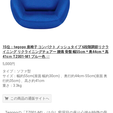
15位：tegopo 座椅子 コンパクト メッシュタイプ 6段階調節リクラ
イニング リクライニングチェアー 腰痛 骨盤 幅55cm＊奥44cm＊高
41cｍ TZ001-M1 ブルー色
5,000円
タイプ：ソファ型
サイズ：幅約55cm(座面 幅約30cm) 、奥行約44cm-55cm(座面 奥
行約35cm) 、高さ約41cm
重さ：3.3kg
この商品の通販サイトへ
Tegopoの「TZ001-M1」は少し窮屈目の座り心地が特徴の骨