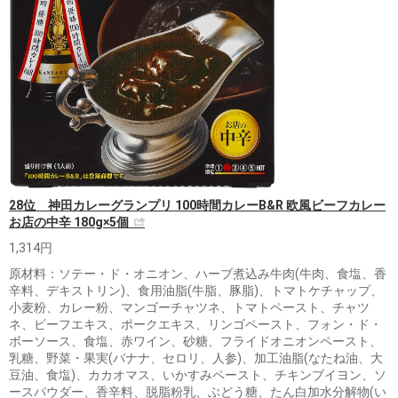
28位 神田カレーグランプリ 100時間カレーB&R 欧風ビーフカレー
お店の中辛 180g×5個
1,314円
原材料：ソテー・ド・オニオン、ハーブ煮込み牛肉(牛肉、食塩、香
辛料、デキストリン)、食用油脂(牛脂、豚脂)、トマトケチャップ、
小麦粉、カレー粉、マンゴーチャツネ、トマトペースト、チャツ
ネ、ビーフエキス、ポークエキス、リンゴペースト、フォン・ド・
ボーソース、食塩、赤ワイン、砂糖、フライドオニオンペースト、
乳糖、野菜・果実(バナナ、セロリ、人参)、加工油脂(なたね油、大
豆油、食塩)、カカオマス、いかすみペースト、チキンブイヨン、ソ
ースパウダー、香辛料、脱脂粉乳、ぶどう糖、たん白加水分解物(い