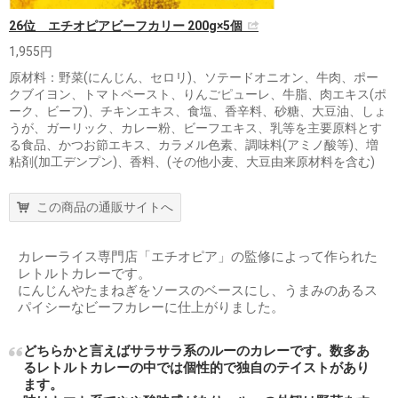
26位 エチオピアビーフカリー 200g×5個
1,955円
原材料：野菜(にんじん、セロリ)、ソテードオニオン、牛肉、ポー
クブイヨン、トマトペースト、りんごピューレ、牛脂、肉エキス(ポ
ーク、ビーフ)、チキンエキス、食塩、香辛料、砂糖、大豆油、しょ
うが、ガーリック、カレー粉、ビーフエキス、乳等を主要原料とす
る食品、かつお節エキス、カラメル色素、調味料(アミノ酸等)、増
粘剤(加工デンプン)、香料、(その他小麦、大豆由来原材料を含む)
この商品の通販サイトへ
カレーライス専門店「エチオピア」の監修によって作られた
レトルトカレーです。
にんじんやたまねぎをソースのベースにし、うまみのあるス
パイシーなビーフカレーに仕上がりました。
どちらかと言えばサラサラ系のルーのカレーです。数多あ
るレトルトカレーの中では個性的で独自のテイストがあり
ます。