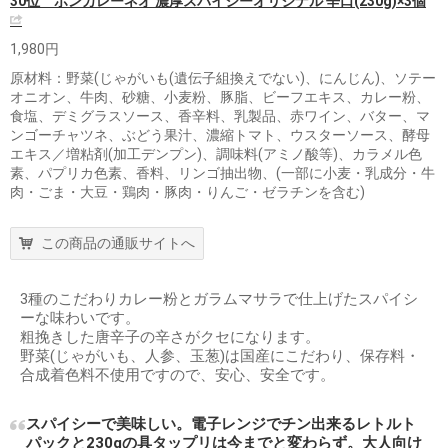
30位 ボンカレーネオ 濃厚スパイシーオリジナル 辛口(230g)×3個
1,980円
原材料：野菜(じゃがいも(遺伝子組換えでない)、にんじん)、ソテー
オニオン、牛肉、砂糖、小麦粉、豚脂、ビーフエキス、カレー粉、
食塩、デミグラスソース、香辛料、乳製品、赤ワイン、バター、マ
ンゴーチャツネ、ぶどう果汁、濃縮トマト、ウスターソース、酵母
エキス／増粘剤(加工デンプン)、調味料(アミノ酸等)、カラメル色
素、パプリカ色素、香料、リンゴ抽出物、(一部に小麦・乳成分・牛
肉・ごま・大豆・鶏肉・豚肉・りんご・ゼラチンを含む)
この商品の通販サイトへ
3種のこだわりカレー粉とガラムマサラで仕上げたスパイシ
ーな味わいです。
粗挽きした唐辛子の辛さがクセになります。
野菜(じゃがいも、人参、玉葱)は国産にこだわり、保存料・
合成着色料不使用ですので、安心、安全です。
スパイシーで美味しい。電子レンジでチン出来るレトルト
パックと230gの具タップリは今までと変わらず。大人向け