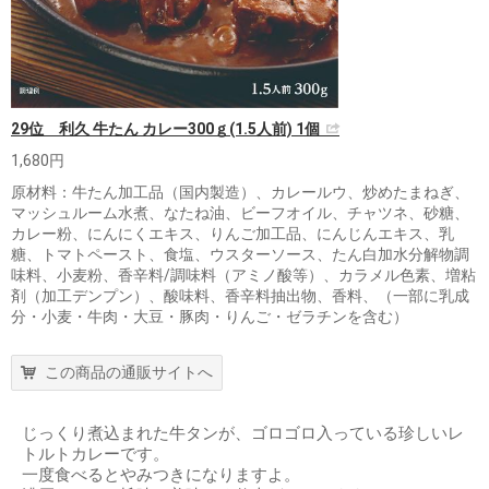
29位 利久 牛たん カレー300ｇ(1.5人前) 1個
1,680円
原材料：牛たん加工品（国内製造）、カレールウ、炒めたまねぎ、
マッシュルーム水煮、なたね油、ビーフオイル、チャツネ、砂糖、
カレー粉、にんにくエキス、りんご加工品、にんじんエキス、乳
糖、トマトペースト、食塩、ウスターソース、たん白加水分解物調
味料、小麦粉、香辛料/調味料（アミノ酸等）、カラメル色素、増粘
剤（加工デンプン）、酸味料、香辛料抽出物、香料、（一部に乳成
分・小麦・牛肉・大豆・豚肉・りんご・ゼラチンを含む）
この商品の通販サイトへ
じっくり煮込まれた牛タンが、ゴロゴロ入っている珍しいレ
トルトカレーです。
一度食べるとやみつきになりますよ。