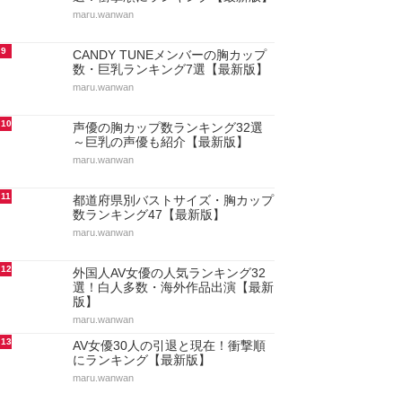
maru.wanwan
9
CANDY TUNEメンバーの胸カップ
数・巨乳ランキング7選【最新版】
maru.wanwan
10
声優の胸カップ数ランキング32選
～巨乳の声優も紹介【最新版】
maru.wanwan
11
都道府県別バストサイズ・胸カップ
数ランキング47【最新版】
maru.wanwan
12
外国人AV女優の人気ランキング32
選！白人多数・海外作品出演【最新
版】
maru.wanwan
13
AV女優30人の引退と現在！衝撃順
にランキング【最新版】
maru.wanwan