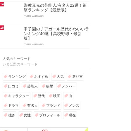
14
崇教真光の芸能人/有名人22選！衝
撃ランキング【最新版】
maru.wanwan
15
甲子園のチアガール歴代かわいいラ
ンキング40選【高校野球・最新
版】
maru.wanwan
人気のキーワード
いま話題のキーワード
ランキング
おすすめ
人気
選び方
口コミ
芸能人
衝撃
メンバー
キャラクター
歴代
映画
曲
ドラマ
有名人
ブランド
メンズ
強さ
女性
プロフィール
現在