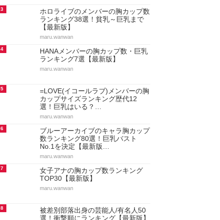
3
ホロライブのメンバーの胸カップ数
ランキング38選！貧乳～巨乳まで
【最新版】
maru.wanwan
4
HANAメンバーの胸カップ数・巨乳
ランキング7選【最新版】
maru.wanwan
5
=LOVE(イコールラブ)メンバーの胸
カップサイズランキング歴代12
選！巨乳はいる？…
maru.wanwan
6
ブルーアーカイブのキャラ胸カップ
数ランキング80選！巨乳バスト
No.1を決定【最新版…
maru.wanwan
7
女子アナの胸カップ数ランキング
TOP30【最新版】
maru.wanwan
8
被差別部落出身の芸能人/有名人50
選！衝撃順にランキング【最新版】