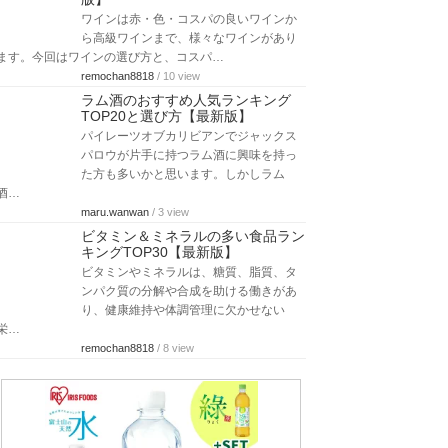
ワインは赤・色・コスパの良いワインか
ら高級ワインまで、様々なワインがあり
ます。今回はワインの選び方と、コスパ…
remochan8818
/ 10 view
ラム酒のおすすめ人気ランキング
TOP20と選び方【最新版】
パイレーツオブカリビアンでジャックス
パロウが片手に持つラム酒に興味を持っ
た方も多いかと思います。しかしラム
酒…
maru.wanwan
/ 3 view
ビタミン＆ミネラルの多い食品ラン
キングTOP30【最新版】
ビタミンやミネラルは、糖質、脂質、タ
ンパク質の分解や合成を助ける働きがあ
り、健康維持や体調管理に欠かせない
栄…
remochan8818
/ 8 view