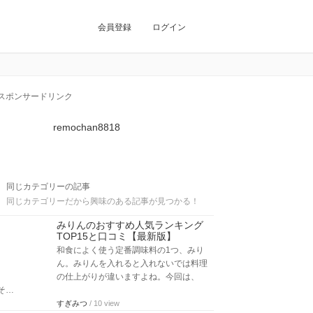
会員登録
ログイン
スポンサードリンク
remochan8818
同じカテゴリーの記事
同じカテゴリーだから興味のある記事が見つかる！
みりんのおすすめ人気ランキング
TOP15と口コミ【最新版】
和食によく使う定番調味料の1つ、みり
ん。みりんを入れると入れないでは料理
の仕上がりが違いますよね。今回は、
そ…
すぎみつ
/ 10 view