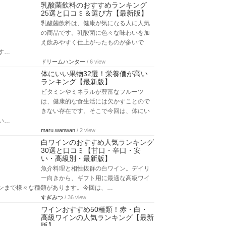
乳酸菌飲料のおすすめランキング
25選と口コミ＆選び方【最新版】
乳酸菌飲料は、健康が気になる人に人気
の商品です。乳酸菌に色々な味わいを加
え飲みやすく仕上がったものが多いで
す…
ドリームハンター
/ 6 view
体にいい果物32選！栄養価が高い
ランキング【最新版】
ビタミンやミネラルが豊富なフルーツ
は、健康的な食生活には欠かすことので
きない存在です。そこで今回は、体にい
い…
maru.wanwan
/ 2 view
白ワインのおすすめ人気ランキング
30選と口コミ【甘口・辛口・安
い・高級別・最新版】
魚介料理と相性抜群の白ワイン。デイリ
ー向きから、ギフト用に最適な高級ワイ
ンまで様々な種類があります。今回は、…
すぎみつ
/ 36 view
ワインおすすめ50種類！赤・白・
高級ワインの人気ランキング【最新
版】