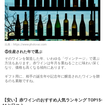
出典：
https://www.photo-ac.com
⑤生産された年で選ぶ
そのワインを製造した年、いわゆる「ヴィンテージ」で選ぶ
方法もあります。赤ワインは年月を重ねるごとに味わい深く
なり、価格も高くなる傾向にあります。
ギフト用に、相手の誕生年や記念年に醸造されたワインを贈
るのも素敵ですね。
【安い】赤ワインのおすすめ人気ランキング TOP15-