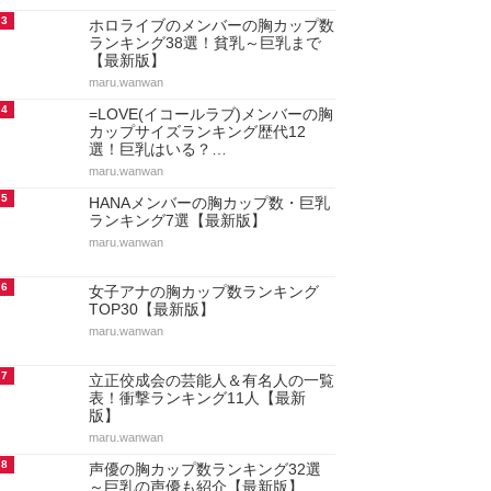
3
ホロライブのメンバーの胸カップ数
ランキング38選！貧乳～巨乳まで
【最新版】
maru.wanwan
4
=LOVE(イコールラブ)メンバーの胸
カップサイズランキング歴代12
選！巨乳はいる？…
maru.wanwan
5
HANAメンバーの胸カップ数・巨乳
ランキング7選【最新版】
maru.wanwan
6
女子アナの胸カップ数ランキング
TOP30【最新版】
maru.wanwan
7
立正佼成会の芸能人＆有名人の一覧
表！衝撃ランキング11人【最新
版】
maru.wanwan
8
声優の胸カップ数ランキング32選
～巨乳の声優も紹介【最新版】