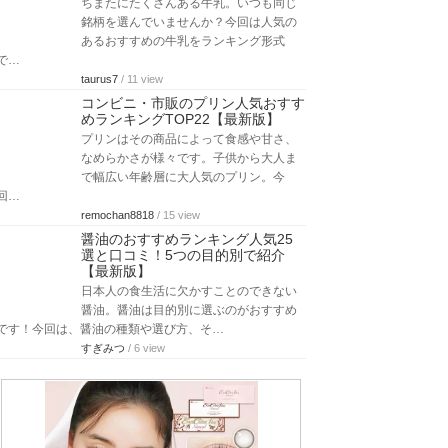
ちまたにたくさんある牛乳。いつも同じ
銘柄を選んでいませんか？今回は人気の
あるおすすめの牛乳をランキング形式
で…
taurus7
/ 11 view
コンビニ・市販のプリン人気おすす
めランキングTOP22【最新版】
プリンはその商品によって食感や甘さ、
なめらかさが様々です。子供から大人ま
で幅広い年齢層に大人気のプリン。今
回…
remochan8818
/ 15 view
醤油のおすすめランキング人気25
選と口コミ！5つの目的別で紹介
【最新版】
日本人の食生活に欠かすことのできない
醤油。醤油は目的別に選ぶのがおすすめ
です！今回は、醤油の種類や選び方、そ…
すぎみつ
/ 6 view