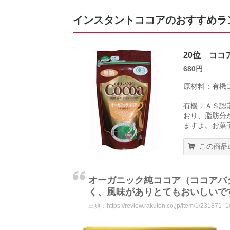
インスタントココアのおすすめランキ
20位 ココ
680円
原材料：有機
有機ＪＡＳ認
おり、脂肪分
ますよ。お菓
この商品
オーガニック純ココア（ココアバ
く、風味がありとてもおいしいで
出典：
https://review.rakuten.co.jp/item/1/231871_