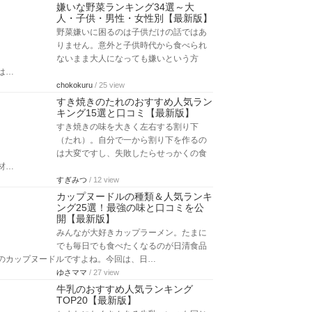
嫌いな野菜ランキング34選～大
人・子供・男性・女性別【最新版】
野菜嫌いに困るのは子供だけの話ではあ
りません。意外と子供時代から食べられ
ないまま大人になっても嫌いという方
は…
chokokuru
/ 25 view
すき焼きのたれのおすすめ人気ラン
キング15選と口コミ【最新版】
すき焼きの味を大きく左右する割り下
（たれ）。自分で一から割り下を作るの
は大変ですし、失敗したらせっかくの食
材…
すぎみつ
/ 12 view
カップヌードルの種類＆人気ランキ
ング25選！最強の味と口コミを公
開【最新版】
みんなが大好きカップラーメン。たまに
でも毎日でも食べたくなるのが日清食品
のカップヌードルですよね。今回は、日…
ゆさママ
/ 27 view
牛乳のおすすめ人気ランキング
TOP20【最新版】