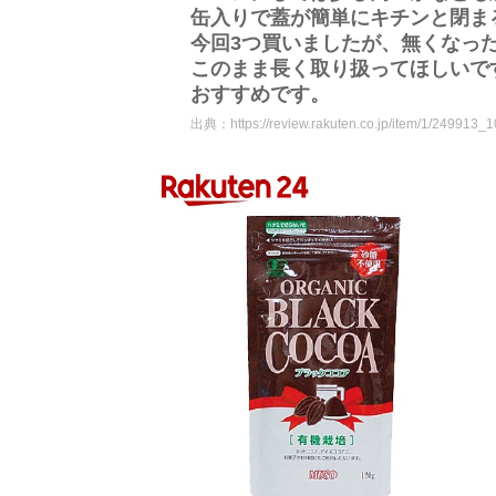
缶入りで蓋が簡単にキチンと閉ま
今回3つ買いましたが、無くなっ
このまま長く取り扱ってほしいで
おすすめです。
出典：
https://review.rakuten.co.jp/item/1/249913_