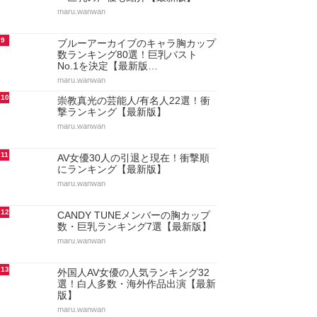
maru.wanwan
9
ブルーアーカイブのキャラ胸カップ
数ランキング80選！巨乳バスト
No.1を決定【最新版…
maru.wanwan
10
崇教真光の芸能人/有名人22選！衝
撃ランキング【最新版】
maru.wanwan
11
AV女優30人の引退と現在！衝撃順
にランキング【最新版】
maru.wanwan
12
CANDY TUNEメンバーの胸カップ
数・巨乳ランキング7選【最新版】
maru.wanwan
13
外国人AV女優の人気ランキング32
選！白人多数・海外作品出演【最新
版】
maru.wanwan