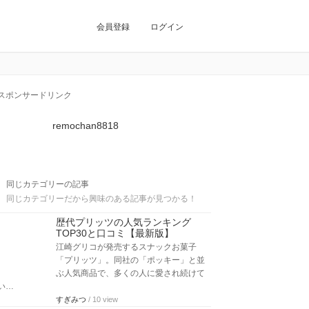
会員登録
ログイン
スポンサードリンク
remochan8818
同じカテゴリーの記事
同じカテゴリーだから興味のある記事が見つかる！
歴代プリッツの人気ランキング
TOP30と口コミ【最新版】
江崎グリコが発売するスナックお菓子
「プリッツ」。同社の「ポッキー」と並
ぶ人気商品で、多くの人に愛され続けて
い…
すぎみつ
/ 10 view