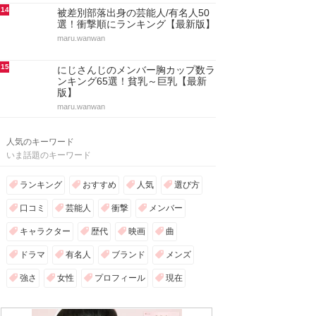
14
被差別部落出身の芸能人/有名人50
選！衝撃順にランキング【最新版】
maru.wanwan
15
にじさんじのメンバー胸カップ数ラ
ンキング65選！貧乳～巨乳【最新
版】
maru.wanwan
人気のキーワード
いま話題のキーワード
ランキング
おすすめ
人気
選び方
口コミ
芸能人
衝撃
メンバー
キャラクター
歴代
映画
曲
ドラマ
有名人
ブランド
メンズ
強さ
女性
プロフィール
現在