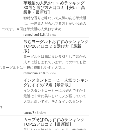
芋焼酎の人気おすすめランキング
30選と選び方＆口コミ【安い・高
級別・最新版】
独特な香りと味わいで人気のある芋焼酎
は、一度飲んだらハマる方も多いお酒の
一つです。今回は芋焼酎の人気おすすめ…
remochan8818
/ 2 view
飲むヨーグルトおすすめランキング
TOP20と口コミ＆選び方【最新
版】
ヨーグルトは腸に良い食材として昔から
人々に親しまれています。その中でも飲
むヨーグルトは手軽に摂取しやすく人気…
remochan8818
/ 5 view
インスタントコーヒー人気ランキン
グおすすめ18選【最新版】
インスタントコーヒーはお好きですか？
最近は非常に美味しいモノが揃っていて
人気も高いです。そんなインスタント
コ…
taurus7
/ 8 view
カップそばのおすすめランキング
TOP12と口コミ【最新版】