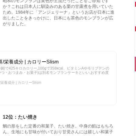
昭和のモンブランは黄色が主流だったことをご存知です
か？これは日本人に馴染みのある栗の甘露煮を用いていた
ため。1984年に「アンジェリーナ」というお店が日本に進
出したことをきっかけに、日本にも茶色のモンブランが広
がりました。
/栄養成分 | カロリーSlism
個)で425キロカロリー,100gで358kcal、ビタミンAやモリブデンの
おやつ・おつまみ・お菓子)は別名モンブランケーキといい,おすすめ度
養成分 | カロリーSlism
12位：たい焼き
鯛の形をした定番の和菓子、たい焼き。中身の餡はもちろ
ん、生地にも甘味が付いており甘党さんには嬉しい和菓子