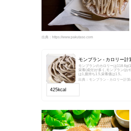
出典：
https://www.pakutaso.com
モンブラン - カロリー計算
モンブランのカロリーは118.6g(1
栄養(成分)が多く,モンブラン(
は1,腹持ち1.5,栄養価は1.5。
出典：モンブラン - カロリー計算/栄
425kcal