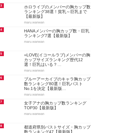
3
ホロライブのメンバーの胸カップ数
ランキング38選！貧乳～巨乳まで
【最新版】
maru.wanwan
4
HANAメンバーの胸カップ数・巨乳
ランキング7選【最新版】
maru.wanwan
5
=LOVE(イコールラブ)メンバーの胸
カップサイズランキング歴代12
選！巨乳はいる？…
maru.wanwan
6
ブルーアーカイブのキャラ胸カップ
数ランキング80選！巨乳バスト
No.1を決定【最新版…
maru.wanwan
7
女子アナの胸カップ数ランキング
TOP30【最新版】
maru.wanwan
8
都道府県別バストサイズ・胸カップ
数ランキング47【最新版】