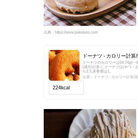
出典：
https://www.pakutaso.com
ドーナツ - カロリー計算/栄
ドーナツのカロリーは59.74g(一
(成分)が多く,ドーナツ(おやつ
ち2.5,栄養価は1。
出典：ドーナツ - カロリー計算/栄養
224kcal