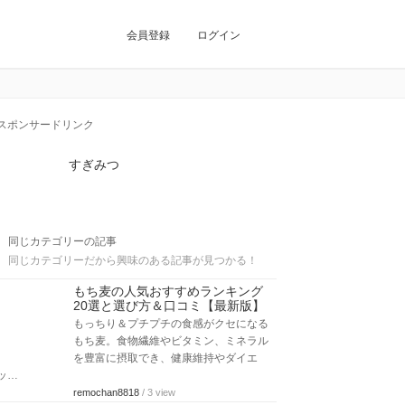
会員登録
ログイン
スポンサードリンク
すぎみつ
同じカテゴリーの記事
同じカテゴリーだから興味のある記事が見つかる！
もち麦の人気おすすめランキング
20選と選び方＆口コミ【最新版】
もっちり＆プチプチの食感がクセになる
もち麦。食物繊維やビタミン、ミネラル
を豊富に摂取でき、健康維持やダイエ
ッ…
remochan8818
/ 3 view