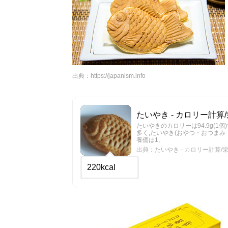
出典：
https://japanism.info
たいやき - カロリー計算/栄
たいやきのカロリーは94.9g(1個)
多く,たいやき(おやつ・おつまみ・
養価は1。
出典：たいやき - カロリー計算/栄養
220kcal