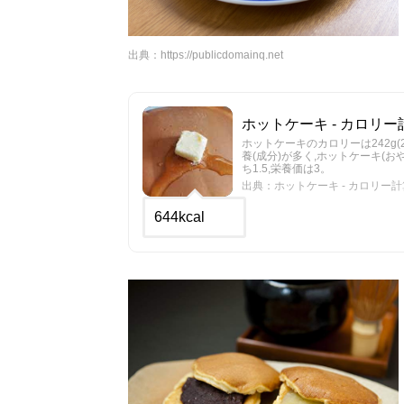
出典：
https://publicdomainq.net
ホットケーキ - カロリー計
ホットケーキのカロリーは242g(2
養(成分)が多く,ホットケーキ(
ち1.5,栄養価は3。
出典：ホットケーキ - カロリー計算/
644kcal