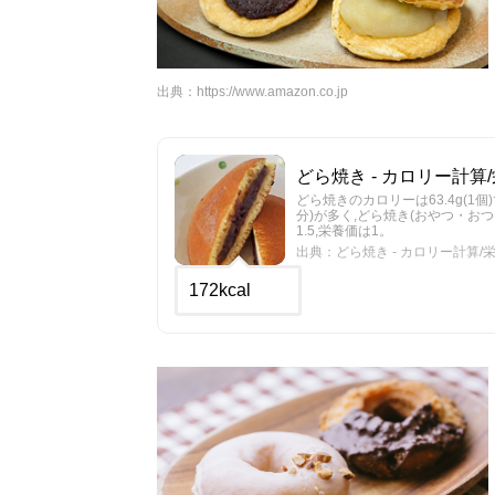
出典：
https://www.amazon.co.jp
どら焼き - カロリー計算/栄
どら焼きのカロリーは63.4g(1個
分)が多く,どら焼き(おやつ・お
1.5,栄養価は1。
出典：どら焼き - カロリー計算/栄養
172kcal