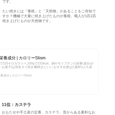
です。
たい焼きには「養殖」と「天然物」があることをご存知で
すか？機械で大量に焼き上げたものが養殖、職人が1匹1匹
焼き上げたものが天然物です。
養成分 | カロリーSlism
で220キロカロリー,100gで232kcal、銅やモリブデンの栄養(成分)が
お菓子)は別名タイ焼き/鯛焼きといい,おすすめ度は2,腹持ち1.5,栄
成分 | カロリーSlism
11位：カステラ
おもたせや手土産の定番、カステラ。昔からある素朴なお