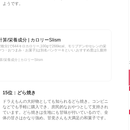
ようです。
算/栄養成分 | カロリーSlism
枚分)で644キロカロリー,100gで266kcal、モリブデンやセレンの栄
おやつ・おつまみ・お菓子)は別名パンケーキといい,おすすめ度は1,腹持
栄養成分 | カロリーSlism
15位：どら焼き
ドラえもんの大好物としても知られるどら焼き。コンビニ
などでも手軽に購入でき、庶民的なおやつとして支持され
ています。どら焼きは生地にも甘味が付いているので、全
体の甘さはかなり強め。甘党さんも大満足の和菓子です。