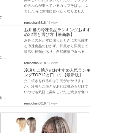
美味しい出汁がきいていたり、サクサク
の天ぷらが乗っているカップそばは、ふ
とした時に無性に食べたくなりません
か…
remochan8818
/ 8 view
お弁当の冷凍食品ランキングおすす
め32選と選び方【最新版】
お弁当のおかずに困ったときに大活躍す
る冷凍食品のおかず。和風から洋風まで
幅広い種類があり、自然解凍で食べる
こ…
remochan8818
/ 3 view
冷凍たこ焼きのおすすめ人気ランキ
ングTOP12と口コミ【最新版】
たこ焼きを作るのは手間がかかります
が、冷凍たこ焼きがあれば温めるだけで
いつでも気軽に美味しいたこ焼きが食べ
る…
remochan8818
/ 3 view