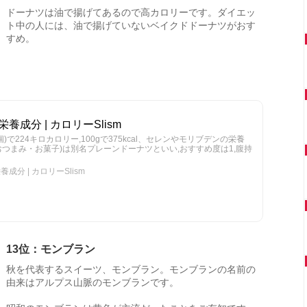
ドーナツは油で揚げてあるので高カロリーです。ダイエッ
ト中の人には、油で揚げていないベイクドドーナツがおす
すめ。
養成分 | カロリーSlism
個)で224キロカロリー,100gで375kcal、セレンやモリブデンの栄養
・おつまみ・お菓子)は別名プレーンドーナツといい,おすすめ度は1,腹持
成分 | カロリーSlism
13位：モンブラン
秋を代表するスイーツ、モンブラン。モンブランの名前の
由来はアルプス山脈のモンブランです。