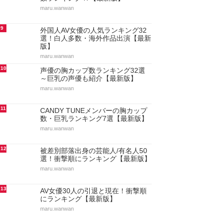
maru.wanwan
9
外国人AV女優の人気ランキング32
選！白人多数・海外作品出演【最新
版】
maru.wanwan
10
声優の胸カップ数ランキング32選
～巨乳の声優も紹介【最新版】
maru.wanwan
11
CANDY TUNEメンバーの胸カップ
数・巨乳ランキング7選【最新版】
maru.wanwan
12
被差別部落出身の芸能人/有名人50
選！衝撃順にランキング【最新版】
maru.wanwan
13
AV女優30人の引退と現在！衝撃順
にランキング【最新版】
maru.wanwan