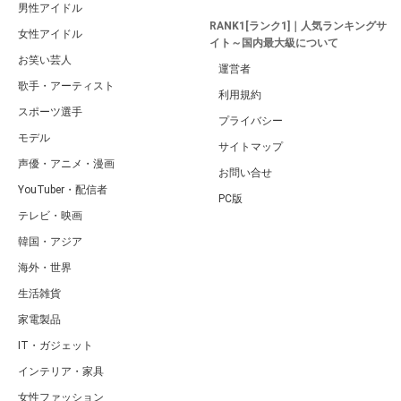
男性アイドル
RANK1[ランク1]｜人気ランキングサ
女性アイドル
イト～国内最大級について
お笑い芸人
運営者
歌手・アーティスト
利用規約
スポーツ選手
プライバシー
モデル
サイトマップ
声優・アニメ・漫画
お問い合せ
YouTuber・配信者
PC版
テレビ・映画
韓国・アジア
海外・世界
生活雑貨
家電製品
IT・ガジェット
インテリア・家具
女性ファッション