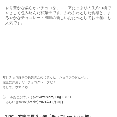
香り豊かな柔らかいチョコを、ココアたっぷりの生八つ橋で
やさしく包み込んだ和菓子です。ふわふわとした食感と、ま
ろやかなチョコレート風味の新しいおたべとしてお土産にも
人気です。
昨日チョコ好きの長男のために買った「ショコラのおたべ」。
完全に洋菓子だ！チョコクレープだ！
そして、ウマイ😋
(シールあとが汚い…)
pic.twitter.com/jPugLD7S1E
— みらい (@wine_batake)
2021年10月23日
17位：本家西尾八ッ橋「チョコレート八ッ橋」