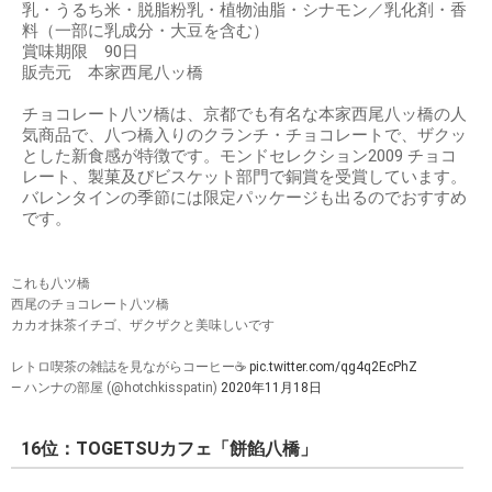
乳・うるち米・脱脂粉乳・植物油脂・シナモン／乳化剤・香
料（一部に乳成分・大豆を含む）
賞味期限 90日
販売元 本家西尾八ッ橋
チョコレート八ツ橋は、京都でも有名な本家西尾八ッ橋の人
気商品で、八つ橋入りのクランチ・チョコレートで、ザクッ
とした新食感が特徴です。モンドセレクション2009 チョコ
レート、製菓及びビスケット部門で銅賞を受賞しています。
バレンタインの季節には限定パッケージも出るのでおすすめ
です。
これも八ツ橋
西尾のチョコレート八ツ橋
カカオ抹茶イチゴ、ザクザクと美味しいです
レトロ喫茶の雑誌を見ながらコーヒー☕️
pic.twitter.com/qg4q2EcPhZ
— ハンナの部屋 (@hotchkisspatin)
2020年11月18日
16位：TOGETSUカフェ「餅餡八橋」