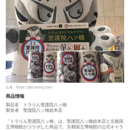
出典：
https://pbs.twimg.com
商品情報
製品名 トラりん聖護院八ッ橋
製造者 聖護院八ッ橋総本店
「トラりん聖護院八ッ橋」は、聖護院八ッ橋総本店と京都国
立博物館がコラボした商品で、京都国立博物館の公式キャラ