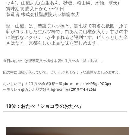
ッキ)、山椒あん(白生あん、砂糖、粉山椒、水飴、寒天)
賞味期限 購入日から7〜10日
製造者 株式会社聖護院八ッ橋総本店
聖・山椒」は、聖護院八ッ橋と、黒七味で有名な祇園・原了
郭がコラボした生八ツ橋で、白あんに山椒が入り、甘さの中
に絶妙なアクセントが生まれると評判です。ピリッとした辛
さはなく、京都らしい上品な味を楽しめます。
今日のおやつは聖護院八ッ橋総本店の生八ツ橋「聖（山椒）」
餡の中に山椒が入っていて、ピリッと痺れるような感覚が楽しめますよ。
おいしいです！
#生八ツ橋
#京都土産
pic.twitter.com/N9BgJDOGpn
— モリレイ@カンボジア好き (@mori_rei)
2019年4月26日
18位：おたべ「ショコラのおたべ」