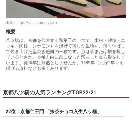
出典：
https://static.curazy.com
概要
八ツ橋は、京都を代表する和菓子の一つで、米粉・砂糖・ニ
ッキ（肉桂、シナモン）を混ぜて蒸した生地を、薄く伸ばし
て焼き上げた堅焼き煎餅の一種です。形は箏または橋を模し
ているとされ、長軸方向に凸になった湾曲した長方形をして
います。発祥年は判然としませんが、1689年（元禄2年）を
掲げる資料なども多くあります。
京都八ツ橋の人気ランキングTOP22-21
22位：京都仁王門 「抹茶チョコ入生八ッ橋」