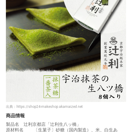
出典：
https://shop24-makeshop.akamaized.net
商品情報
製品名 辻利京都店「辻利生八ッ橋」
原材料名 〔生菓子〕砂糖（国内製造）、米、白生あ