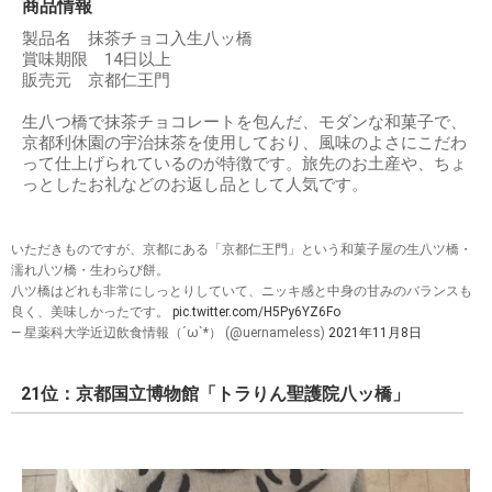
商品情報
製品名 抹茶チョコ入生八ッ橋
賞味期限 14日以上
販売元 京都仁王門
生八つ橋で抹茶チョコレートを包んだ、モダンな和菓子で、
京都利休園の宇治抹茶を使用しており、風味のよさにこだわ
って仕上げられているのが特徴です。旅先のお土産や、ちょ
っとしたお礼などのお返し品として人気です。
いただきものですが、京都にある「京都仁王門」という和菓子屋の生八ツ橋・
濡れ八ツ橋・生わらび餅。
八ツ橋はどれも非常にしっとりしていて、ニッキ感と中身の甘みのバランスも
良く、美味しかったです。
pic.twitter.com/H5Py6YZ6Fo
— 星薬科大学近辺飲食情報（´ω`*） (@uernameless)
2021年11月8日
21位：京都国立博物館「トラりん聖護院八ッ橋」