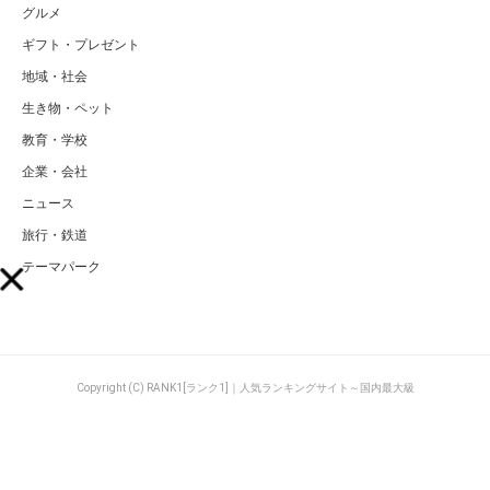
グルメ
ギフト・プレゼント
地域・社会
生き物・ペット
教育・学校
企業・会社
ニュース
旅行・鉄道
テーマパーク
Copyright (C) RANK1[ランク1]｜人気ランキングサイト～国内最大級