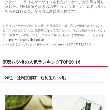
クター・トラりんがデザインされたパッケージが人気を博し
ました。1枚1枚違う焼き印のデザインも楽しく、見ても食べ
ても喜ばれることからお土産に大人気です。
トラりんパッケージ欲しさに買った聖護院八ッ橋。私八ッ橋食べられへんけ
ど。八ッ橋もトラりんと京博柄になっててかわいい。私八ッ橋食べられへんけ
ど。(今度クリパに持って行って友人に食べてもらいます)結論、トラりんかわい
い。
pic.twitter.com/dbt3goEsir
— 🐟ものぐさものぐさ🐟 (@monogusadamono)
2017年12月16日
京都八ツ橋の人気ランキングTOP20-16
20位：辻利京都店「辻利生八ッ橋」