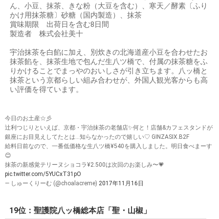
ん、小豆、抹茶、きな粉（大豆を含む）、寒天／酵素〔ふり
かけ用抹茶糖〕砂糖（国内製造）、抹茶
賞味期限 出荷日を含む8日間
製造者 株式会社美十
宇治抹茶を白餡に加え、別炊きの北海道産小豆を合わせたお
抹茶餡を、抹茶生地で包んだ生八ツ橋で、付属の抹茶糖をふ
りかけることでまっやのおいしさが引き立ちます。八ッ橋と
抹茶という京都らしい組み合わせが、外国人観光客からも高
い評価を得ています。
今日のお土産☆彡
辻利つじりといえば、京都・宇治抹茶の老舗店✨何と！店舗&カフェスタンドが
銀座にお目見えしてたとは…知らなかったので嬉しい♡ GINZASIX.B2F
給料日前なので、一番低価格な生八ツ橋¥540を購入しました。明日食べまーす
😊
抹茶の新感覚テリーヌショコラ¥2.500は次回のお楽しみ〜💗
pic.twitter.com/5YUCxT31pO
— しゅーくりーむ (@choalacreme)
2017年11月16日
19位：聖護院八ッ橋総本店「聖・山椒」