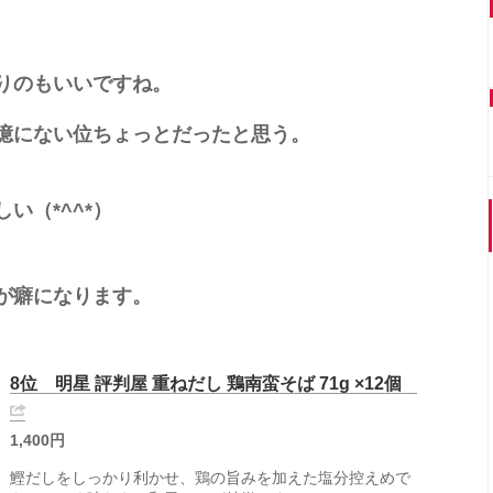
りのもいいですね。
憶にない位ちょっとだったと思う。
い（*^^*）
が癖になります。
8位 明星 評判屋 重ねだし 鶏南蛮そば 71g ×12個
1,400円
鰹だしをしっかり利かせ、鶏の旨みを加えた塩分控えめで