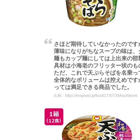
さほど期待していなかったのです
薄味になりがちなスープの味は、
麺もカップ麺にしては上出来の部
具材は小海老のフリッター状のも
ただ、これで天ぷらそばを名乗っ
全体的なボリュームは控えめです
っては満足できる商品でした。
出典：
https://mognavi.jp/food/1750739/kuchikomi