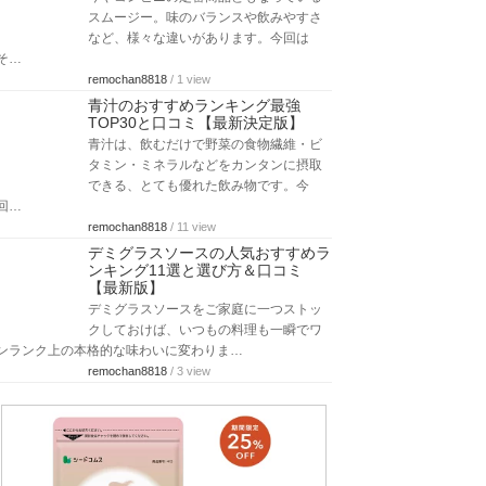
スムージー。味のバランスや飲みやすさ
など、様々な違いがあります。今回は
そ…
remochan8818
/ 1 view
青汁のおすすめランキング最強
TOP30と口コミ【最新決定版】
青汁は、飲むだけで野菜の食物繊維・ビ
タミン・ミネラルなどをカンタンに摂取
できる、とても優れた飲み物です。今
回…
remochan8818
/ 11 view
デミグラスソースの人気おすすめラ
ンキング11選と選び方＆口コミ
【最新版】
デミグラスソースをご家庭に一つストッ
クしておけば、いつもの料理も一瞬でワ
ンランク上の本格的な味わいに変わりま…
remochan8818
/ 3 view