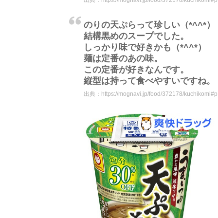
出典：
https://mognavi.jp/food/372178/kuchikomi#
のりの天ぷらって珍しい（*^^*）
結構黒めのスープでした。
しっかり味で好きかも（*^^*）
麺は定番のあの味。
この定番が好きなんです。
縦型は持って食べやすいですね。
出典：
https://mognavi.jp/food/372178/kuchikomi#