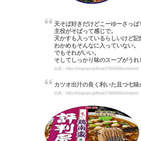
天そば好きだけどこーゆーさっぱ
主役がそばって感じで。
天かすも入っているらしいけど記
わかめもそんなに入っていない。
でもそれがいい。
そしてしっかり味のスープがうれし
出典：
https://mognavi.jp/food/1760480/kuchikomi
カツオ出汁の良く利いた且つ七味
出典：
https://mognavi.jp/food/1760480/kuchikomi