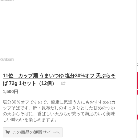
pKutikomi
pKutikomi
11位 カップ麺 うまいつゆ 塩分30%オフ 天ぷらそ
ば 72g 1セット（12個）
1,500円
塩分30％オフですので、健康に気遣う方にもおすすめのカ
ップそばです。鰹・昆布だしのすっきりとした甘めのつゆ
の天ぷらそばに、香ばしい天ぷらが乗って満足のいく美味
しい味わいを楽しめますよ。
この商品の通販サイトへ