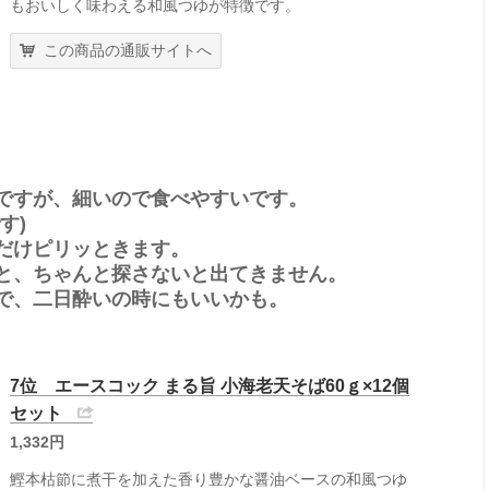
もおいしく味わえる和風つゆが特徴です。
この商品の通販サイトへ
ですが、細いので食べやすいです。
す)
だけピリッときます。
と、ちゃんと探さないと出てきません。
で、二日酔いの時にもいいかも。
7位 エースコック まる旨 小海老天そば60ｇ×12個
セット
1,332円
鰹本枯節に煮干を加えた香り豊かな醤油ベースの和風つゆ