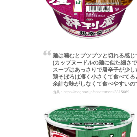
麺は噛むとプツプツと切れる感じ
(カップヌードルの麺に似た細さで
スープはあっさりで唐辛子が少し
鶏そぼろは凄く小さくて食べてる
余計な味がしなくて食べやすいの
出典：
https://mognavi.jp/assessment/3815669