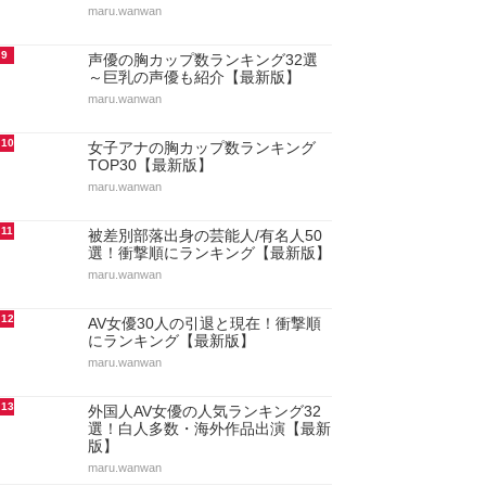
maru.wanwan
9
声優の胸カップ数ランキング32選
～巨乳の声優も紹介【最新版】
maru.wanwan
10
女子アナの胸カップ数ランキング
TOP30【最新版】
maru.wanwan
11
被差別部落出身の芸能人/有名人50
選！衝撃順にランキング【最新版】
maru.wanwan
12
AV女優30人の引退と現在！衝撃順
にランキング【最新版】
maru.wanwan
13
外国人AV女優の人気ランキング32
選！白人多数・海外作品出演【最新
版】
maru.wanwan