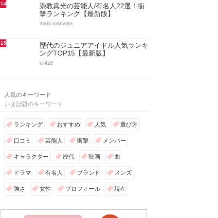
14
崇教真光の芸能人/有名人22選！衝
撃ランキング【最新版】
maru.wanwan
15
歴代のジュニアアイドル人気ランキ
ングTOP15【最新版】
kii428
人気のキーワード
いま話題のキーワード
ランキング
おすすめ
人気
選び方
口コミ
芸能人
衝撃
メンバー
キャラクター
歴代
映画
曲
ドラマ
有名人
ブランド
メンズ
強さ
女性
プロフィール
現在