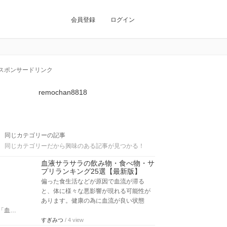
会員登録
ログイン
スポンサードリンク
remochan8818
同じカテゴリーの記事
同じカテゴリーだから興味のある記事が見つかる！
血液サラサラの飲み物・食べ物・サ
プリランキング25選【最新版】
偏った食生活などが原因で血流が滞る
と、体に様々な悪影響が現れる可能性が
あります。健康の為に血流が良い状態
「血…
すぎみつ
/ 4 view