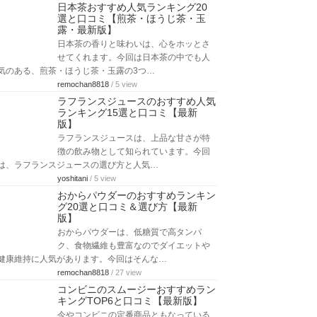
日本茶おすすめ人気ランキング20
選と口コミ【煎茶・ほうじ茶・玉
露・最新版】
日本茶の香りと味わいは、心をホッとさ
せてくれます。今回は日本茶の中でも人
気のある、煎茶・ほうじ茶・玉露の3つ…
remochan8818
/ 5 view
ラフランスジュースのおすすめ人気
ランキング15選と口コミ【最新
版】
ラフランスジュースは、上品な甘さが特
徴の飲み物として知られています。今回
は、ラフランスジュースの選び方と人気…
yoshitani
/ 5 view
おからパウダーのおすすめランキン
グ20選と口コミ＆選び方【最新
版】
おからパウダーは、低糖質で高タンパ
ク、食物繊維も豊富なのでダイエットや
健康維持に人気があります。今回はそんな…
remochan8818
/ 27 view
コンビニのスムージーおすすめラン
キングTOP6と口コミ【最新版】
今やコンビニの定番商品ともなっている