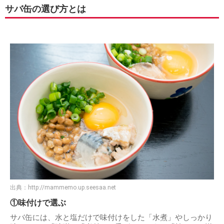
サバ缶の選び方とは
出典：
http://mammemo.up.seesaa.net
①味付けで選ぶ
サバ缶には、水と塩だけで味付けをした「水煮」やしっかり