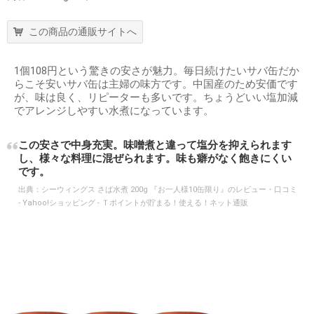
この商品の通販サイトへ
1個108円という驚きの安さが魅力。毎日続けたいサバ缶だか
らこそ安いサバ缶は主婦の味方です。中国産のため安価です
が、味は良く、リピーターも多いです。ちょうどいい塩加減
でアレンジしやすい水煮になっています。
この安さで中身充実。味噌煮と違って塩分を抑えられます
し、様々な料理に混ぜられます。味も癖がなく飽きにくい
です。
出典：
シーウィングス さば水煮 200g 『お一人様10缶限り』のレビュー・口コミ
- Yahoo!ショッピング - Ｔポイントが貯まる！使える！ネット通販