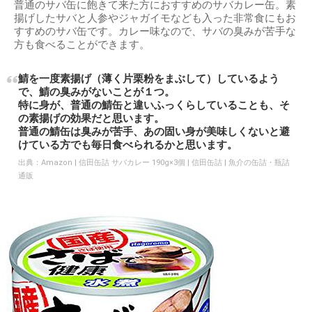
普通のサバ缶に飽きて来た方におすすめのサバカレー缶。素
揚げしたサバと人参やジャガイモなども入った非常食にもお
すすめのサバ缶です。カレー味なので、サバの臭みが苦手な
方も食べることができます。
鯖を一度素揚げ（薄く片栗粉をまぶして）しているよう
で、鯖の臭みがないことが１つ。
特に身が、普通の鯖缶と違いふっくらしていることも、そ
の素揚げの効果だと思います。
普通の鯖缶は臭みが苦手、あの固い身が美味しくないと避
けている方でも毎日食べられるかと思います。
出典：
Amazon | 信田缶詰 サバカレー 190g×3個 | 信田缶詰 | 魚介の缶詰・瓶詰
通販