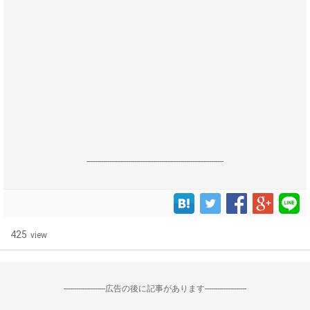
------------------------------------------------------------------
425
view
--------------------広告の後に記事があります--------------------