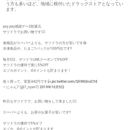
う方も多いほど、地域に根付いたドラックストアとなってい
ます。
pay pay感謝デー2割還元
サツドラでお買い物です🙋‍♀️
食糧品がスーパーよりも、サツドラの方が安いです😆
冷凍食品や、たまご1パックが100円位です‼️
毎月5日、サツドラLINEクーポンで5%OFF
サツドラの優待で更に5%OFF
エゾカポイント、dポイントも貯まります！
色々買って、実質442円です👍
pic.twitter.com/Qh9NSnoCYd
— にゃん7 (@7_nyan7)
2019年10月5日
昨日もサツドラで、お買い物をして来ました🙋‍♀️
スーパーよりも、お茶やお菓子が安いです‼️
サツドラの優待で5%オフ
エゾカ、dポイントが貯まります