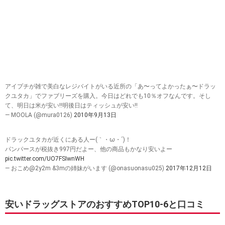
アイプチが雑で美白なレジバイトがいる近所の「あ〜ってよかったぁ〜ドラッ
クユタカ」でファブリーズを購入。今日はどれでも10％オフなんです。そし
て、明日は米が安い‼明後日はティッシュが安い‼
— MOOLA (@mura0126)
2010年9月13日
ドラックユタカが近くにある人ー(｀・ω・´)！
パンパースが税抜き997円だよー、他の商品もかなり安いよー
pic.twitter.com/UO7FSIwnWH
— おこめ@2y2m &3mの姉妹がいます (@onasuonasu025)
2017年12月12日
安いドラッグストアのおすすめTOP10-6と口コミ