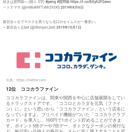
続きは質問箱へ (残り 3字)
#peing
#質問箱
https://t.co/BGyh2FQewc
— トナマサ (@mMuKRFTxMr293Xl)
2019年8月6日
新百合ヶ丘でマスクを買うなら北口のセイムスが一番安い。
— 新百合ヶ丘bot (@Shinyuri_bot)
2019年10月1日
出典：
https://twitter.com
12位 ココカラファイン
ココカラファインは、関東や関西を中心に店舗展開をしてい
るドラックストアです。「ココロとカラダを元気（ファイ
ン）に」という思いから「ココカラファイン」という店名に
なっていますよ。プリペイド機能がついた「ココカラクラブ
カード」を導入し、100円で1ポイント貯めることができま
す。ポイント5倍デーや7倍デー、オトクなクーポンの発行な
ど、毎日安い品揃えの商品を、さらに安く購入することも可