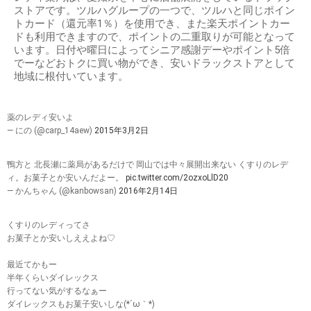
ストアです。ツルハグループの一つで、ツルハと同じポイン
トカード（還元率1％）を使用でき、また楽天ポイントカー
ドも利用できますので、ポイントの二重取りが可能となって
います。日付や曜日によってシニア感謝デーやポイント5倍
でーなどおトクに買い物ができ、安いドラックストアとして
地域に根付いています。
薬のレディ安いよ
— にの (@carp_14aew)
2015年3月2日
鴨方と 北長瀬に薬局があるだけで 岡山では中々展開出来ない くすりのレデ
ィ。お菓子とか安いんだよー。
pic.twitter.com/2ozxoLlD20
— かんちゃん (@kanbowsan)
2016年2月14日
くすりのレディってさ
お菓子とか安いしええよね♡
最近てかもー
半年くらいダイレックス
行ってない気がするなぁー
ダイレックスもお菓子安いしな(*´ω｀*)