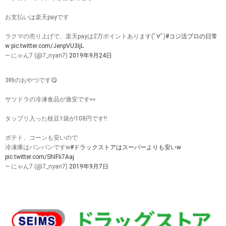
お支払いは楽天payです
ラクマの売り上げで、楽天payは2万ポイントあります(ﾟ∀ﾟ)
#コジ活プロの日常
w
pic.twitter.com/JenpVU3IjL
— にゃん7 (@7_nyan7)
2019年9月24日
3時のおやつです😋
サツドラの冷凍食品が激安です👀
タップリ入った枝豆1袋が108円です‼️
ポテト、コーンも安いので
冷凍庫はパンパンですw
#ドラックストアはスーパーよりも安いw
pic.twitter.com/ShIFIi7Aaj
— にゃん7 (@7_nyan7)
2019年9月7日