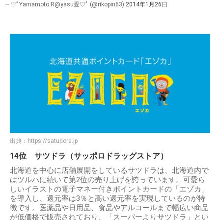
— ♡ﾟYamamoto.R@yasu愛♡ﾟ (@rikopin63)
2014年1月26日
出典：
https://satudora.jp
14位 サツドラ（サッポロドラッグストア）
北海道を中心に店舗展開をしているサツドラは、北海道内で
はツルハに続いて第2位の売り上げを誇っています。可愛ら
しいイラストの電子マネー付きポイントカードの「エゾカ」
を導入し、還元率は3％と高い還元率を実現しているのが特
徴です。医薬品や日用品、食品やアルコールまで幅広い商品
が低価格で販売されており、「スーパーよりサツドラ」とい