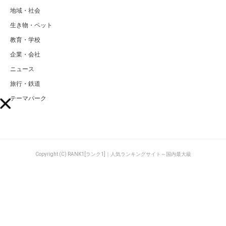
地域・社会
生き物・ペット
教育・学校
企業・会社
ニュース
旅行・鉄道
テーマパーク
Copyright (C) RANK1[ランク1]｜人気ランキングサイト～国内最大級