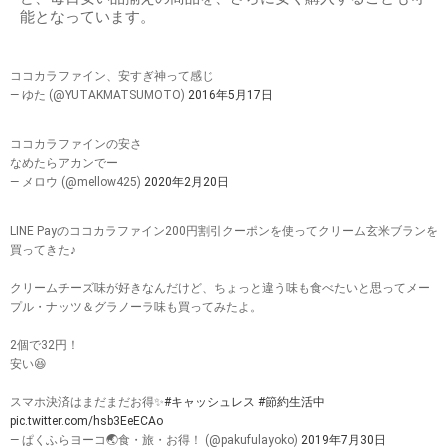
能となっています。
ココカラファイン、安すぎ神って感じ
— ゆた (@YUTAKMATSUMOTO)
2016年5月17日
ココカラファインの安さ
なめたらアカンでー
— メロウ (@mellow425)
2020年2月20日
LINE Payのココカラファイン200円割引クーポンを使ってクリーム玄米ブランを
買ってきた♪
クリームチーズ味が好きなんだけど、ちょっと違う味も食べたいと思ってメー
プル・ナッツ＆グラノーラ味も買ってみたよ。
2個で32円！
安い😆
スマホ決済はまだまだお得✨
#キャッシュレス
#節約生活中
pic.twitter.com/hsb3EeECAo
— ぱくふらヨーコ🌏食・旅・お得！ (@pakufulayoko)
2019年7月30日