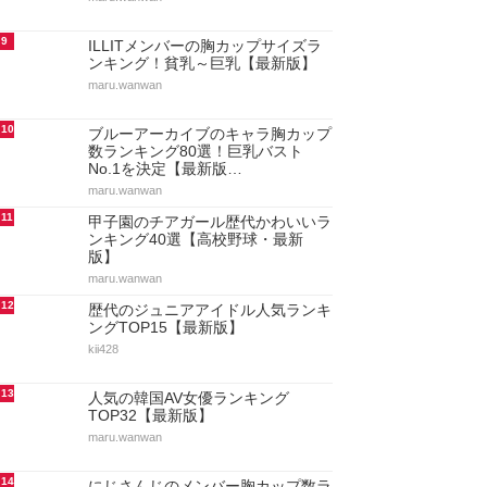
9
ILLITメンバーの胸カップサイズラ
ンキング！貧乳～巨乳【最新版】
maru.wanwan
10
ブルーアーカイブのキャラ胸カップ
数ランキング80選！巨乳バスト
No.1を決定【最新版…
maru.wanwan
11
甲子園のチアガール歴代かわいいラ
ンキング40選【高校野球・最新
版】
maru.wanwan
12
歴代のジュニアアイドル人気ランキ
ングTOP15【最新版】
kii428
13
人気の韓国AV女優ランキング
TOP32【最新版】
maru.wanwan
14
にじさんじのメンバー胸カップ数ラ