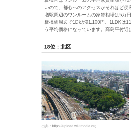
板橋区はワンルームの平均家賃相場が70,
いので、都心へのアクセスがそれほど便
増駅周辺のワンルームの家賃相場は5万
板橋駅周辺で1Dkが91,100円、1LDKは114
う平均価格になっています。高島平付近
18位：北区
出典：
https://upload.wikimedia.org