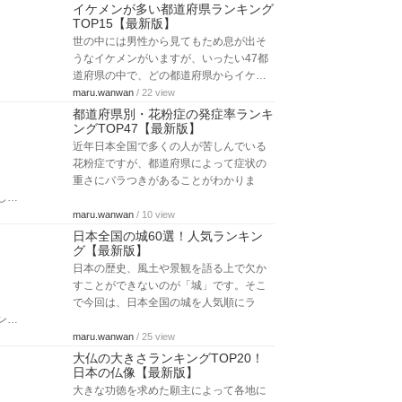
イケメンが多い都道府県ランキング
TOP15【最新版】
世の中には男性から見てもため息が出そ
うなイケメンがいますが、いったい47都
道府県の中で、どの都道府県からイケ…
maru.wanwan
/ 22 view
都道府県別・花粉症の発症率ランキ
ングTOP47【最新版】
近年日本全国で多くの人が苦しんでいる
花粉症ですが、都道府県によって症状の
重さにバラつきがあることがわかりま
し…
maru.wanwan
/ 10 view
日本全国の城60選！人気ランキン
グ【最新版】
日本の歴史、風土や景観を語る上で欠か
すことができないのが「城」です。そこ
で今回は、日本全国の城を人気順にラ
ン…
maru.wanwan
/ 25 view
大仏の大きさランキングTOP20！
日本の仏像【最新版】
大きな功徳を求めた願主によって各地に