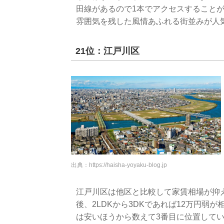
田線があるので1本でアクセスすること
雰囲気を残した風情あふれる街並みが人
21位：江戸川区
出典：
https://haisha-yoyaku-blog.jp
江戸川区は他区と比較して家賃相場が抑え
後、2LDKから3DKであれば12万円弱
は安いほうから数えて3番目に位置して