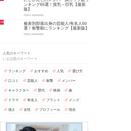
ンキング65選！貧乳～巨乳【最新
版】
maru.wanwan
15
被差別部落出身の芸能人/有名人50
選！衝撃順にランキング【最新版】
maru.wanwan
人気のキーワード
いま話題のキーワード
ランキング
おすすめ
人気
選び方
口コミ
芸能人
衝撃
メンバー
キャラクター
歴代
映画
曲
ドラマ
有名人
ブランド
メンズ
強さ
女性
プロフィール
現在