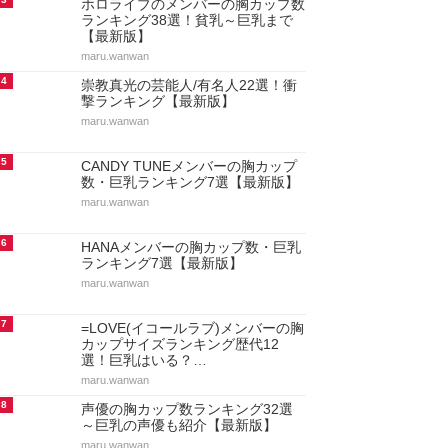
ホロライブのメンバーの胸カップ数
ランキング38選！貧乳～巨乳まで
【最新版】
maru.wanwan
4
崇教真光の芸能人/有名人22選！衝
撃ランキング【最新版】
maru.wanwan
5
CANDY TUNEメンバーの胸カップ
数・巨乳ランキング7選【最新版】
maru.wanwan
6
HANAメンバーの胸カップ数・巨乳
ランキング7選【最新版】
maru.wanwan
7
=LOVE(イコールラブ)メンバーの胸
カップサイズランキング歴代12
選！巨乳はいる？…
maru.wanwan
8
声優の胸カップ数ランキング32選
～巨乳の声優も紹介【最新版】
maru.wanwan