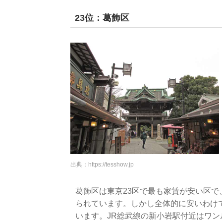
23位：葛飾区
出典：
https://tesshow.jp
葛飾区は東京23区で最も家賃が安い区
られています。しかし全体的に安いわけ
います。JR総武線の新小岩駅付近はワン