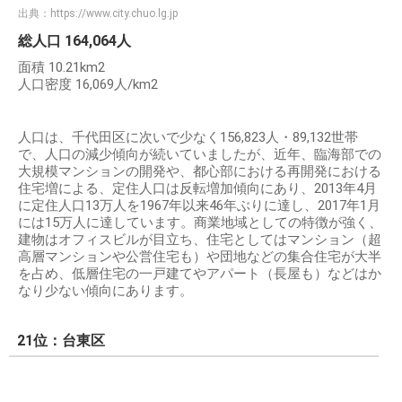
出典：
https://www.city.chuo.lg.jp
総人口 164,064人
面積 10.21km2
人口密度 16,069人/km2
人口は、千代田区に次いで少なく156,823人・89,132世帯
で、人口の減少傾向が続いていましたが、近年、臨海部での
大規模マンションの開発や、都心部における再開発における
住宅増による、定住人口は反転増加傾向にあり、2013年4月
に定住人口13万人を1967年以来46年ぶりに達し、2017年1月
には15万人に達しています。商業地域としての特徴が強く、
建物はオフィスビルが目立ち、住宅としてはマンション（超
高層マンションや公営住宅も）や団地などの集合住宅が大半
を占め、低層住宅の一戸建てやアパート（長屋も）などはか
なり少ない傾向にあります。
21位：台東区