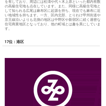
を有しており、周辺には松濤や代々木上原といった都内有数
の高級住宅地も点在しています。また、同様に高級住宅地と
して知られる広尾は麻布区に起源を持ち、現在でも麻布に近
い地域性を持ちます。一方、区内北部、とりわけ甲州街道や
京王線沿いよりも北側の地区は中野区や新宿区に続く過密な
住宅商業地区となっており、他の町域とは趣を異にしていま
す。
17位：港区