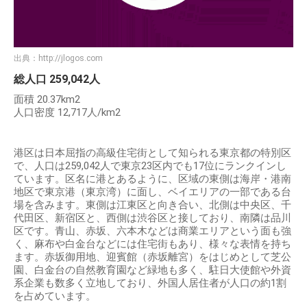
出典：
http://jlogos.com
総人口 259,042人
面積 20.37km2
人口密度 12,717人/km2
港区は日本屈指の高級住宅街として知られる東京都の特別区
で、人口は259,042人で東京23区内でも17位にランクインし
ています。区名に港とあるように、区域の東側は海岸・港南
地区で東京港（東京湾）に面し、ベイエリアの一部である台
場を含みます。東側は江東区と向き合い、北側は中央区、千
代田区、新宿区と、西側は渋谷区と接しており、南隣は品川
区です。青山、赤坂、六本木などは商業エリアという面も強
く、麻布や白金台などには住宅街もあり、様々な表情を持ち
ます。赤坂御用地、迎賓館（赤坂離宮）をはじめとして芝公
園、白金台の自然教育園など緑地も多く、駐日大使館や外資
系企業も数多く立地しており、外国人居住者が人口の約1割
を占めています。