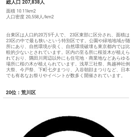
総人口 207,838人
面積 10.11km2
人口密度 20,558人/km2
台東区は人口約20万5千人で、 23区東部に区分され、面積は
23区の中で最も狭いという特別区です。公園や緑地地域が随
所にあり、自然環境が良く、自然環境破壊も東京都内では比
較的少ないとされています。区内の至る所に桜並木が植えら
れており、隅田川周辺以外にも住宅地・商業地などあらゆる
場所に桜の木が植えられています。浅草三社祭、鳥越神社例
大祭、今戸祭、下町七夕まつり、入谷朝顔まつりなど、日本
でも有名なお祭りやイベントが数多く開催されています。
20位：荒川区