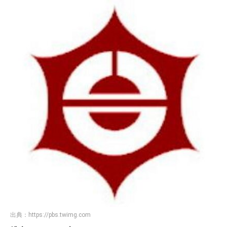
出典：
https://pbs.twimg.com