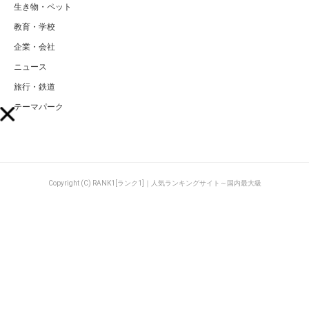
生き物・ペット
教育・学校
企業・会社
ニュース
旅行・鉄道
テーマパーク
Copyright (C) RANK1[ランク1]｜人気ランキングサイト～国内最大級