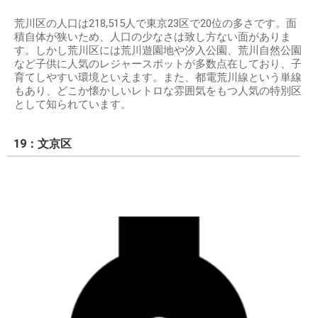
荒川区の人口は218,515人で東京23区で20位の多さです。面
積自体が狭いため、人口の少なさは致し方ない面がありま
す。しかし荒川区には荒川遊園地や汐入公園、荒川自然公園
など子供に人気のレジャースポットが多数点在しており、子
育てしやすい環境といえます。また、都電荒川線という単線
もあり、どこか懐かしいレトロな雰囲気をもつ人気の特別区
として知られています。
19：文京区