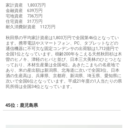
家計資産 1,803万円
金融資産 639万円
宅地資産 736万円
住宅資産 317万円
耐久消費財資産 112万円
秋田県の平均家計資産は1,803万円で全国第46位となってい
ます。携帯電話やスマートフォン、PC、タブレットなどの
通信機器に不可欠な固定コンデンサの出荷額は1,712億円で
全国1位となっています。樹齢200年をこえる天然秋田杉は木
曽のヒノキ、津軽のヒバと並び、日本三大美林のひとつとな
っており、木材生産量は全国4位。あきたこまちの名産地で
あり、米の産出額は新潟県、北海道に次いで全国3位。日本
酒の生産高は、兵庫県、京都府、新潟県、埼玉県、愛知県に
次いで全国6位となっています。平成21年度の1人当たりの県
民所得は全国34位となっています。
45位：鹿児島県