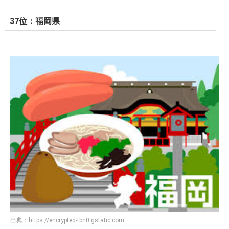
37位：福岡県
出典：
https://encrypted-tbn0.gstatic.com