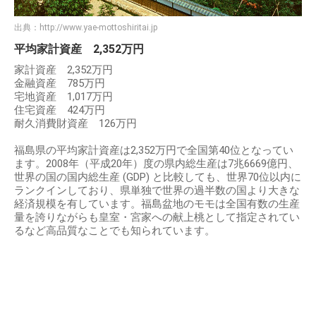
出典：
http://www.yae-mottoshiritai.jp
平均家計資産 2,352万円
家計資産 2,352万円
金融資産 785万円
宅地資産 1,017万円
住宅資産 424万円
耐久消費財資産 126万円
福島県の平均家計資産は2,352万円で全国第40位となってい
ます。2008年（平成20年）度の県内総生産は7兆6669億円、
世界の国の国内総生産 (GDP) と比較しても、世界70位以内に
ランクインしており、県単独で世界の過半数の国より大きな
経済規模を有しています。福島盆地のモモは全国有数の生産
量を誇りながらも皇室・宮家への献上桃として指定されてい
るなど高品質なことでも知られています。