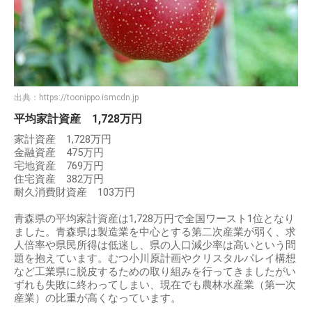
出典：
https://toonippo.ismcdn.jp
平均家計資産 1,728万円
家計資産 1,728万円
金融資産 475万円
宅地資産 769万円
住宅資産 382万円
耐久消費財資産 103万円
青森県の平均家計資産は1,728万円で全国ワースト1位となり
ました。青森県は製造業を中心とする第二次産業が弱く、求
人倍率や県民所得は低迷し、県の人口減少率は高いという問
題を抱えています。むつ小川原計画やクリスタルパレイ構想
など工業県に脱皮するための取り組みを行ってきましたがい
ずれも失敗に終わってしまい、現在でも農林水産業（第一次
産業）の比重が高くなっています。