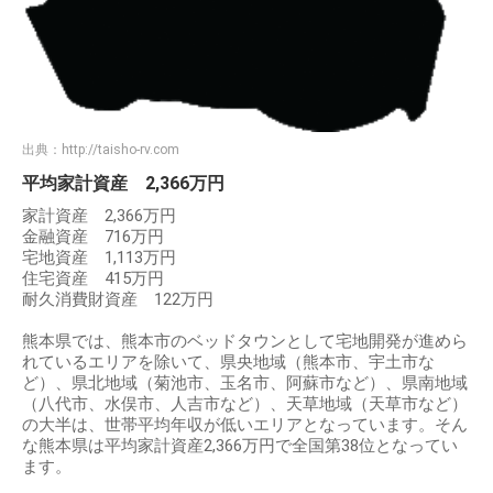
出典：
http://taisho-rv.com
平均家計資産 2,366万円
家計資産 2,366万円
金融資産 716万円
宅地資産 1,113万円
住宅資産 415万円
耐久消費財資産 122万円
熊本県では、熊本市のベッドタウンとして宅地開発が進めら
れているエリアを除いて、県央地域（熊本市、宇土市な
ど）、県北地域（菊池市、玉名市、阿蘇市など）、県南地域
（八代市、水俣市、人吉市など）、天草地域（天草市など）
の大半は、世帯平均年収が低いエリアとなっています。そん
な熊本県は平均家計資産2,366万円で全国第38位となってい
ます。