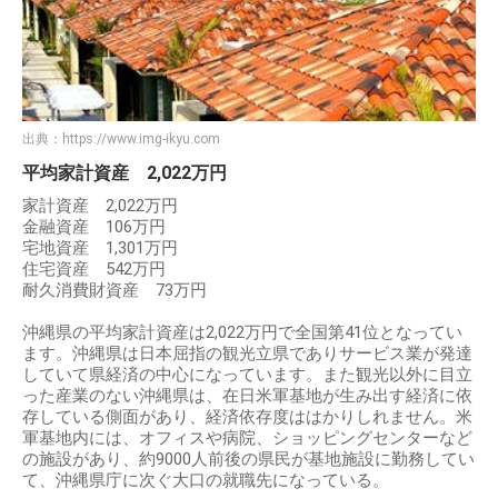
出典：
https://www.img-ikyu.com
平均家計資産 2,022万円
家計資産 2,022万円
金融資産 106万円
宅地資産 1,301万円
住宅資産 542万円
耐久消費財資産 73万円
沖縄県の平均家計資産は2,022万円で全国第41位となってい
ます。沖縄県は日本屈指の観光立県でありサービス業が発達
していて県経済の中心になっています。また観光以外に目立
った産業のない沖縄県は、在日米軍基地が生み出す経済に依
存している側面があり、経済依存度ははかりしれません。米
軍基地内には、オフィスや病院、ショッピングセンターなど
の施設があり、約9000人前後の県民が基地施設に勤務してい
て、沖縄県庁に次ぐ大口の就職先になっている。