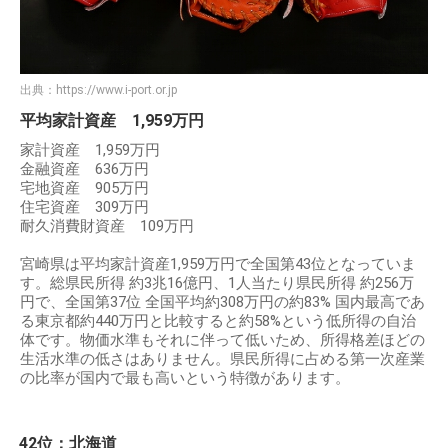
出典：
https://www.i-port.or.jp
平均家計資産 1,959万円
家計資産 1,959万円
金融資産 636万円
宅地資産 905万円
住宅資産 309万円
耐久消費財資産 109万円
宮崎県は平均家計資産1,959万円で全国第43位となっていま
す。総県民所得 約3兆16億円、1人当たり県民所得 約256万
円で、全国第37位 全国平均約308万円の約83% 国内最高であ
る東京都約440万円と比較すると約58%という低所得の自治
体です。物価水準もそれに伴って低いため、所得格差ほどの
生活水準の低さはありません。県民所得に占める第一次産業
の比率が国内で最も高いという特徴があります。
42位：北海道